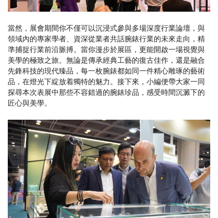
當然，展會期間你不僅可以沉浸式參與多場深度行業論壇，與
領域內的專家學者、資深從業者共話腕錶行業的未來走向，精
準捕捉行業前沿脈搏。當你漫步於展區，更能開啟一場視覺與
美學的極致之旅。無論是傳承經典工藝的復古佳作，還是融合
先鋒科技的現代臻品，每一枚腕錶都如同一件精心雕琢的藝術
品，在燈光下綻放着獨特的魅力。接下來，小編便帶大家一同
探尋本次表展中那些不容錯過的腕錶珍品，感受時間沉澱下的
匠心與美學。