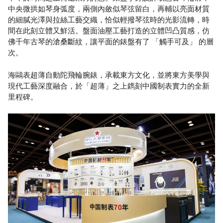
中央微拱如琴身弧度，兩側內斂似琴弦留白，再輔以亮面材質
的細膩光澤與拉絲工藝交織，恰似輕撥琴弦時的光影流轉，時
間在此刻立體又鮮活。盤面油壓工藝打造的立體凹凸質感，仿
佛千年古琴的滄桑斷紋，讓平面的錶盤有了 「觸手可及」 的層
次。
海鷗表超薄自動陀飛輪腕錶，承載東方文化，並將東方美學與
現代工藝深度融合，於「超薄」之上鐫刻中國制表實力的全新
里程碑。