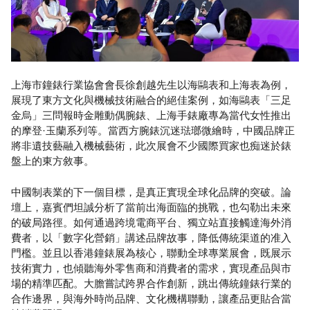
上海市鐘錶行業協會會長徐創越先生以海鷗表和上海表為例，
展現了東方文化與機械技術融合的絕佳案例，如海鷗表「三足
金烏」三問報時金雕動偶腕錶、上海手錶廠專為當代女性推出
的摩登·玉蘭系列等。當西方腕錶沉迷琺瑯微繪時，中國品牌正
將非遺技藝融入機械藝術，此次展會不少國際買家也痴迷於錶
盤上的東方敘事。
中國制表業的下一個目標，是真正實現全球化品牌的突破。論
壇上，嘉賓們坦誠分析了當前出海面臨的挑戰，也勾勒出未來
的破局路徑。如何通過跨境電商平台、獨立站直接觸達海外消
費者，以「數字化營銷」講述品牌故事，降低傳統渠道的准入
門檻。並且以香港鐘錶展為核心，聯動全球專業展會，既展示
技術實力，也傾聽海外零售商和消費者的需求，實現產品與市
場的精準匹配。大膽嘗試跨界合作創新，跳出傳統鐘錶行業的
合作邊界，與海外時尚品牌、文化機構聯動，讓產品更貼合當