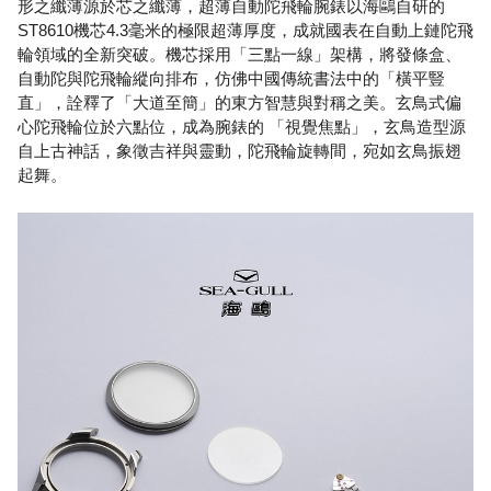
形之纖薄源於芯之纖薄，超薄自動陀飛輪腕錶以海鷗自研的
ST8610機芯4.3毫米的極限超薄厚度，成就國表在自動上鏈陀飛
輪領域的全新突破。機芯採用「三點一線」架構，將發條盒、
自動陀與陀飛輪縱向排布，仿佛中國傳統書法中的「橫平豎
直」，詮釋了「大道至簡」的東方智慧與對稱之美。玄鳥式偏
心陀飛輪位於六點位，成為腕錶的 「視覺焦點」，玄鳥造型源
自上古神話，象徵吉祥與靈動，陀飛輪旋轉間，宛如玄鳥振翅
起舞。