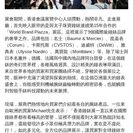
展會期間，香港會議展覽中心人頭攢動，熱鬧非凡。走進展
廳，首先映入眼帘的是與太子珠寶鐘錶連續第15年合作的
「World Brand Piazza」展區。這裡展示了9個國際級鐘錶品牌
的奢華之作。品牌包括：名士（Baume & Mercier）、崑崙表
（Corum）、卡斯托斯（CVSTOS）、迪威特（DeWitt）、雅
典表（Ulysse Nardin）、萬寶龍（Montblanc）等。除了瑞士與
日本名廠外，德國、法國與中國內地品牌同台競發，在這個鐘
錶的奇幻世界裡，各種風格迥異、設計精美的鐘表琳琅滿目。
來自世界各地的買家和買家團絡繹不絕，穿梭於各個展位之
間，眼神中充滿了渴望與探索的熱情。在這個亞洲最大的鐘表
盛會上，你能感受到機械腕錶齒輪轉動的精密節奏，也能觸摸
到智能手錶科技躍動的未來脈搏。
現場，展商們熱情地向買家們介紹着各自的腕錶產品。一位來
自歐洲的買家Michael先生表示：「香港鐘錶展一直以來在國際
鐘錶界都有着極高的聲譽，這裡不僅能看到大家耳熟能詳知名
品牌，還能發現許多小眾但極具潛力的品牌，實在是不虛此
行！」如此多元化、全方位的品牌展示，讓買家對全球鐘錶市