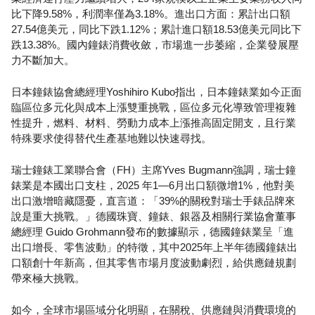
比下降9.58%，利潤率僅為3.18%。進出口方面：累計出口額
27.54億美元，同比下跌1.12%；累計進口額18.53億美元同比下
跌13.38%。國內鐘錶消費收斂，市場進一步萎縮，企業發展壓
力不斷加大。
日本鐘錶協會總經理Yoshihiro Kubo指出，日本鐘錶業如今正面
臨區位多元化與成本上漲雙重挑戰，區位多元化導致管理複雜
性提升，燃料、材料、勞動力成本上漲推高固定開支，且行業
特殊要求使得替代生產基地難以快速尋找。
瑞士鐘錶工業聯合會（FH）主席Yves Bugmann強調，瑞士鐘
錶業是本國出口支柱，2025 年1—6月出口額微增1%，他對美
出口激增暗藏隱憂，直言道：「39%的關稅對瑞士手錶品牌來
說是重大挑戰。」德國珠寶、鐘錶、銀器及相關行業協會董事
總經理 Guido Grohmann發布的數據顯示，德國鐘錶業呈「進
出口增長、零售波動」的特徵，其中2025年上半年德國鐘錶出
口額創十年新高，但其零售市場月度波動劇烈，給供應鏈規劃
帶來極大挑戰。
如今，全球市場區域分化明顯，在關稅、供應鏈與消費環境的