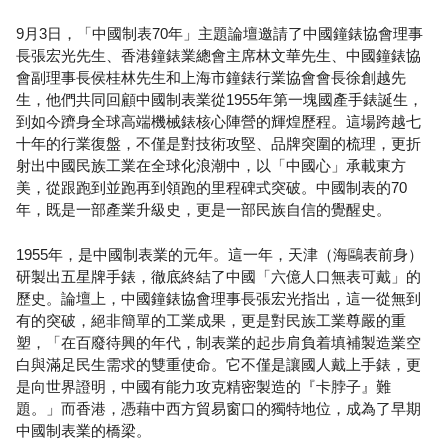
9月3日，「中國制表70年」主題論壇邀請了中國鐘錶協會理事
長張宏光先生、香港鐘錶業總會主席林文華先生、中國鐘錶協
會副理事長侯桂林先生和上海市鐘錶行業協會會長徐創越先
生，他們共同回顧中國制表業從1955年第一塊國產手錶誕生，
到如今躋身全球高端機械錶核心陣營的輝煌歷程。這場跨越七
十年的行業復盤，不僅是對技術攻堅、品牌突圍的梳理，更折
射出中國民族工業在全球化浪潮中，以「中國心」承載東方
美，從跟跑到並跑再到領跑的里程碑式突破。中國制表的70
年，既是一部產業升級史，更是一部民族自信的覺醒史。
1955年，是中國制表業的元年。這一年，天津（海鷗表前身）
研製出五星牌手錶，徹底終結了中國「六億人口無表可戴」的
歷史。論壇上，中國鐘錶協會理事長張宏光指出，這一從無到
有的突破，絕非簡單的工業成果，更是對民族工業尊嚴的重
塑，「在百廢待興的年代，制表業的起步肩負着填補製造業空
白與滿足民生需求的雙重使命。它不僅是讓國人戴上手錶，更
是向世界證明，中國有能力攻克精密製造的『卡脖子』難
題。」而香港，憑藉中西方貿易窗口的獨特地位，成為了早期
中國制表業的橋梁。