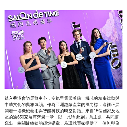
踏入香港會議展覽中心，空氣里震盪着瑞士機芯的精密律動與
中華文化的典雅氣韻。作為亞洲鐘錶產業的風向標，這裡正展
開着一場機械藝術與智能科技的時空對話。來自15個國家及地
區的逾650家展商齊聚一堂，以「此時 此刻」為主題，共同譜
寫出一曲關於鐘錶的輝煌樂章，為環球買家提供了一個無與倫