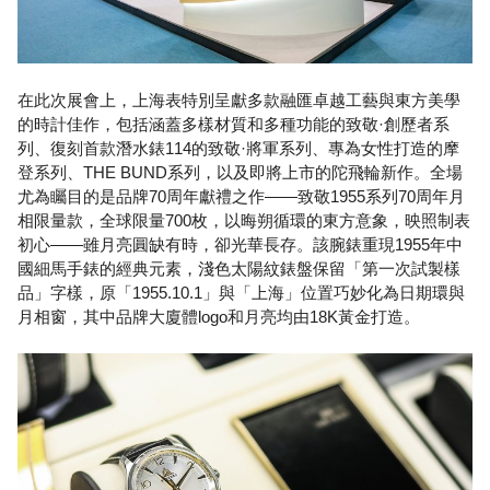
在此次展會上，上海表特別呈獻多款融匯卓越工藝與東方美學
的時計佳作，包括涵蓋多樣材質和多種功能的致敬·創歷者系
列、復刻首款潛水錶114的致敬·將軍系列、專為女性打造的摩
登系列、THE BUND系列，以及即將上市的陀飛輪新作。全場
尤為矚目的是品牌70周年獻禮之作——致敬1955系列70周年月
相限量款，全球限量700枚，以晦朔循環的東方意象，映照制表
初心——雖月亮圓缺有時，卻光華長存。該腕錶重現1955年中
國細馬手錶的經典元素，淺色太陽紋錶盤保留「第一次試製樣
品」字樣，原「1955.10.1」與「上海」位置巧妙化為日期環與
月相窗，其中品牌大廈體logo和月亮均由18K黃金打造。