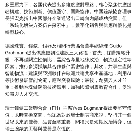
多重壓力下，各國代表提出多維度應對思路，核心聚焦供應鏈
韌構建、技術創新、價值堅守、國際協作。中國鐘錶協會理事
長張宏光指出中國部分企業通過出口轉向內銷成功突圍，但
「系統化解決方案仍在探索中」，數字化銷售與供應鏈優化是
轉型核心。
德國珠寶、鐘錶、銀器及相關行業協會董事總經理 Guido
Grohmann提出供應鏈韌性建設三大路徑：首先，採購策略升
級：不再僅關注性價比，需綜合考量地緣政治、物流穩定性等
因素，推行多源採購與合作夥伴緊密協作；其次，共享生產與
智能物流：建議與亞洲夥伴在歐洲共建共享生產基地，利用AI
等技術發展智能物流，應對突發風險；最後，創新與人才並
重：推動區塊鏈溯源技術應用，加強國際制表教育合作，促進
知識與人才交流。
瑞士鐘錶工業聯合會（FH）主席Yves Bugmann提出要堅守價
值，以時間換空間，他認為對於瑞士制表商來說，堅持其一個
世紀以來的聲譽、品質至關重要，關稅只是短期政治博弈，但
瑞士腕錶的工藝與聲譽是永恆的。