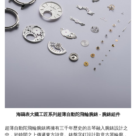
海鷗表大國工匠系列超薄自動陀飛輪腕錶 - 腕錶組件
超薄自動陀飛輪腕錶將擁有三千年歷史的古琴融入腕錶設計之
中，於時間之上傳遞東方詩意。錶盤字釘設計取意古琴輪廓，