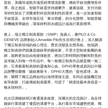
當前，美國等成熟市場受經濟環境影響，傳統手錶消費增長停
滯。與之相反，智能手錶需求持續攀升，健康追蹤、支付功能
等特性契合了消費者對科技與便利性的需求，進一步加速智能
手錶普及。全球市場呈現「東冷西暖」的分化態勢，智能穿戴
與機械美學融合，環保材料與永續設計成為行業新標準。
會上，瑞士獨立制表展館（SIWP）負責人，兼PILO & Co
GENEVE 品牌創始人Amarildo Pilo先生在研討會上，深入解讀
了獨立制表領域的核心理念、歷史演變及生態系統。他強調，
獨立制表師們就像是鐘錶界的藝術家，不受大型制表集團的束
縛，能夠更加自由地發揮創意，將自己對時間的理解和對美的
追求融入到每一件作品中。每一枚獨立制表作品都是獨一無二
的，它承載着制表師的靈魂和心血。GPHG學會成員則以中國
品牌璽佳榮獲「鐘錶奧斯卡」GPHG大獎的「藍色星球」為
例，闡釋了獨立品牌如何以地球環保主題、非同步追隨機芯技
術等創新，打破傳統制表疆界。印證了「精湛技藝本身就是一
種永恆時尚」。
此次亞洲鐘錶研討會通過多維度、深層次的交流探討，為全球
鐘錶行業搭建了優質的溝通平台，為行業在市場趨勢把握、獨