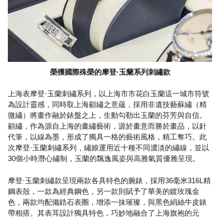
榮獲國際殊榮的摩登·玉蘭系列刺繡款
上海表摩登·玉蘭刺繡系列，以上海市市花白玉蘭這一城市符號
為設計靈感，同時取上海顧繡之意蘊，採用非遺技藝蘇繡（精
微繡）將畫作融於錶盤之上，生動勾勒出玉蘭的芬芳與自信。
顧繡，作為源自上海的畫繡藝術，源於畫意而勝於畫品，以針
代筆，以線為墨，形成了獨具一格的藝術風格，精工奪巧。此
次摩登·玉蘭刺繡系列，繡娘運用近十種不同濃淡的繡線，並以
30個小時潛心繡制，玉蘭的飄逸風姿與高雅氣質優雅呈現。
摩登·玉蘭刺繡款呈現兩款各具特色的腕錶，採用36毫米316L精
鋼表殼，一款為經典鋼色，另一款則賦予了華美的鍍玫瑰金
色，兩款均配備鋯石表圈，增添一抹璀璨，與黑色絹絲牛皮錶
帶相搭。其表耳設計獨具特色，巧妙地融合了上海旗袍的元