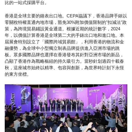
比的一站式採購平台。
香港是全球主要的鐘表出口地。CEPA協議下，香港品牌手錶以
零關稅特權直通內地市場，豁免30%附加價值限制的"扣減法"政
策，為跨境貿易鋪設黃金通道。根據近期的統計數字，2024
年，以價值計算香港是全球第二大的手錶出口地和進口地。本
屆展會特別設立了「國際跨域貿易館」，利用香港的物流和金
融優勢，為全球中小型獨立制表品牌提供進入亞洲市場的跳
板。眾多國際品牌也選擇在香港發布其針對亞洲市場的新品，
凸顯了香港作為戰略樞紐的持久吸引力。當秒針划過四十載春
秋，這座城市始終以精準、包容與創新，為世界時計刻下永恆
的東方坐標。