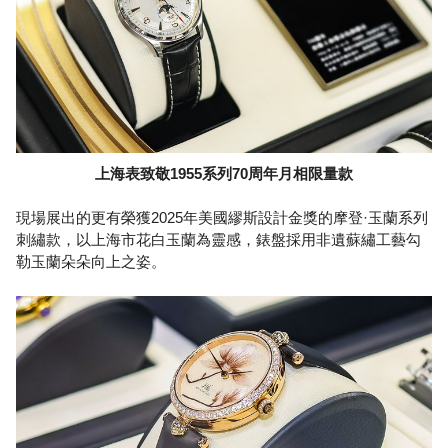
上海表致敬1955系列70周年月相限量款
現場展出的更有榮獲2025年美國繆斯設計金獎的摩登·玉蘭系列
刺繡款，以上海市花白玉蘭為靈感，錶盤採用非遺蘇繡工藝勾
勒玉蘭朵朵向上之姿。