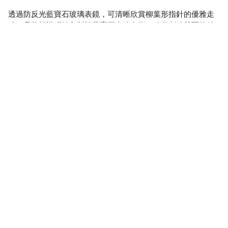
透過防反光藍寶石玻璃表鏡，可清晰欣賞柳葉形指針的優雅走
時。品牌標識巧妙印製於藍寶石表鏡內側，確保刺繡盤面的精
美細節一覽無餘，並且保持視覺的純粹與優雅。翻轉腕錶，
ST1812自動上鏈機芯的精妙運作盡收眼底，機芯夾板飾有魚鱗
紋打磨工藝，彰顯匠心獨運。機芯性能卓越，振頻達每小時
28,800次，提供最高42小時動力儲存，並具備5巴防水性能，滿
足日常佩戴需求。
Link2Care 的展位前，總是圍滿了好奇的觀眾。小編有幸採訪到
了香港鐘錶業總會秘書長，兼達騰工業有限公司董事長阮重文