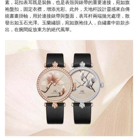
素，花扣表耳既是裝飾，也是表殼與錶帶的重要連接，宛如旗
袍盤扣，固定衣襟，增添光彩。此外，天地杆設計靈感來自傳
統書畫掛軸，用於連接錶帶與盤面，表耳杆兩端拋光處理，散
發出如玉石光澤。玉蘭繡韻，宛如旗袍佳人，自繡畫中款款步
出，在腕間綻放東方的絕代風華。