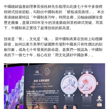
中國鐘錶協會副理事長侯桂林先生梳理出此後七十年中多個裡
程碑式技術節點，勾勒出中國制表的 「硬核成長路徑」。 本次
香港鐘錶展特設「中國制表70年」時間走廊，沿軸線鋪陳珍貴
歷史圖像，盡展1955年至今的演進脈絡與里程碑式突破。而當
下，中國制表正實現了超薄技術的新高度。
技術是「骨」，文化是「魂」。當中國制表業在技術上站穩腳
跟後，如何以東方美學打破國際市場對中國表只有性價比的刻
板印象，成為七十年發展的新命題。嘉賓們一致認為：中國制
表的下一個七十年，核心在於「用文化講好中國故事」。