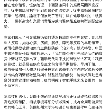
備在健康預警、慢病管理、中西醫協同中的應用展開深度探
討。從中醫脈診數字化到西醫心血管監測，從中風痴呆預防到
商業生態構建，論壇不僅展現了智能手錶在健康領域的「硬實
力」，更折射出行業從消費級穿戴向醫療級服務轉型的關鍵趨
勢。
專家們展示了可穿戴技術如何通過持續監測生理參數，實現對
重大疾病，如冠心病、房顫、腦梗、猝死等疾病的早期預警，
從而推動從被動治療向主動預防的「治未病」模式轉變。中國
中醫科學院張啟明教授表示：「我們能否將祖先留給我們的寶
貴中醫財富挖掘出來，藉助現代科學技術展現給大家呢？我們
的目標，就是要在疾病發生之前實現早期預警、早期干預。」
來自美國加州大學洛杉磯分校東西醫學中心主任許家傑教授也
指出結合西醫精確監測與中醫整體觀的優勢，能有效調動患者
參與健康管理的積極性，從而明確了智能手錶未來發展的一個
全新方向。
隨着技術迭代，智能手錶的健康監測場景正從基礎指標追蹤向
高危疾病預防、術後康復等細分領域延伸，成為全周期健康管
理的核心工具。美國加州大學洛杉磯分校東西醫學中心主任許