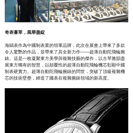
奇表薈萃，風華盡綻
海鷗表作為中國制表業的領軍品牌，此次在展會上帶來了多款
令人驚艷的作品，並帶來了其全新力作——超薄自動陀飛輪腕
錶。這是一枚凝聚東方美學與複雜技藝的傑作，以古琴雅韻盡
展東方獨有的智慧，以顛覆性的超薄自動陀飛輪機芯彰顯中國
制表硬實力。超薄自動陀飛輪腕錶的問世，突破了頂級複雜機
芯的技術壁壘，締造了國表在複雜腕錶領域的新高度。