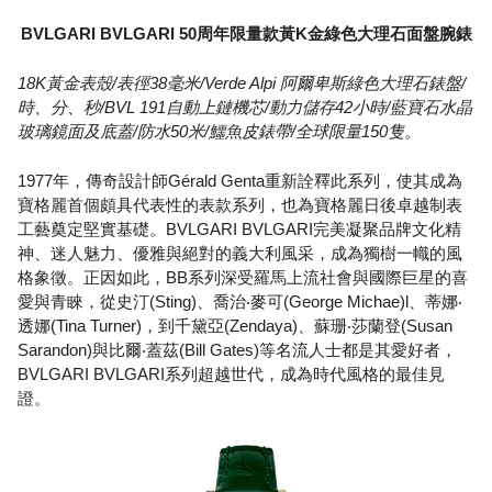
BVLGARI BVLGARI 50周年限量款黃K金綠色大理石面盤腕錶
18K黃金表殼/表徑38毫米/Verde Alpi 阿爾卑斯綠色大理石錶盤/
時、分、秒/BVL 191自動上鏈機芯/動力儲存42小時/藍寶石水晶
玻璃鏡面及底蓋/防水50米/鱷魚皮錶帶/全球限量150隻。
1977年，傳奇設計師Gérald Genta重新詮釋此系列，使其成為
寶格麗首個頗具代表性的表款系列，也為寶格麗日後卓越制表
工藝奠定堅實基礎。BVLGARI BVLGARI完美凝聚品牌文化精
神、迷人魅力、優雅與絕對的義大利風采，成為獨樹一幟的風
格象徵。正因如此，BB系列深受羅馬上流社會與國際巨星的喜
愛與青睞，從史汀(Sting)、喬治‧麥可(George Michae)l、蒂娜‧
透娜(Tina Turner)，到千黛亞(Zendaya)、蘇珊‧莎蘭登(Susan
Sarandon)與比爾‧蓋茲(Bill Gates)等名流人士都是其愛好者，
BVLGARI BVLGARI系列超越世代，成為時代風格的最佳見
證。