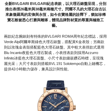
全新BVLGARI BVLGARI紀念表款，以大理石錶盤呈現，分別
推出表徑26毫米與38毫米兩種尺寸。閃耀不凡的大理石自古以
來象徵羅馬的宏偉與永恆，如今在寶格麗的詮釋下，猶如珍稀
寶石般被悉心打磨與雕琢，體現品牌對材質的尊重與極致工
藝。
兩款紀念腕錶刻有特殊的BVLGARI ROMA周年紀念標誌，採用
Verde Alpi阿爾卑斯綠色大理石錶盤，搭配黃K金表殼；另兩款
則以玫瑰金表殼搭配藍色大理石錶盤。其中較大表徑款式選用
Blu Incanto夜藍色大理石製成，小表徑表款則採用Azzurro
Infinito冰藍色大理石面盤。小尺寸表款鑲嵌鑽石時標，呈現瑰
麗光采；大尺寸表款則搭載BVL 191 Solotempo自動上鏈機芯，
提供42小時動力儲存，兼具設計與性能。