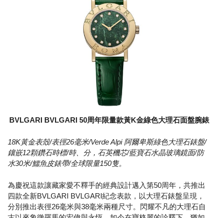
BVLGARI BVLGARI 50周年限量款黃K金綠色大理石面盤腕錶
18K黃金表殼/表徑26毫米/Verde Alpi 阿爾卑斯綠色大理石錶盤/
鑲嵌12顆鑽石時標/時、分，石英機芯/藍寶石水晶玻璃鏡面/防
水30米/鱷魚皮錶帶/全球限量150隻。
為慶祝這款讓藏家愛不釋手的經典設計邁入第50周年，共推出
四款全新BVLGARI BVLGARI紀念表款，以大理石錶盤呈現，
分別推出表徑26毫米與38毫米兩種尺寸。閃耀不凡的大理石自
古以來象徵羅馬的宏偉與永恆，如今在寶格麗的詮釋下，猶如