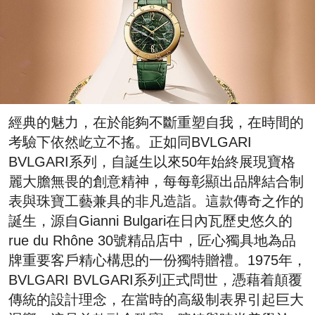
經典的魅力，在於能夠不斷重塑自我，在時間的
考驗下依然屹立不搖。正如同BVLGARI
BVLGARI系列，自誕生以來50年始終展現寶格
麗大膽無畏的創意精神，每每彰顯出品牌結合制
表與珠寶工藝兼具的非凡造詣。這款傳奇之作的
誕生，源自Gianni Bulgari在日內瓦歷史悠久的
rue du Rhône 30號精品店中，匠心獨具地為品
牌重要客戶精心構思的一份獨特贈禮。1975年，
BVLGARI BVLGARI系列正式問世，憑藉着顛覆
傳統的設計理念，在當時的高級制表界引起巨大