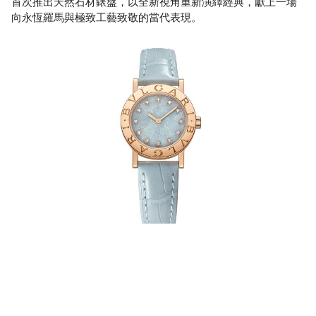
首次推出天然石材錶盤，以全新視角重新演繹經典，獻上一場
向永恆羅馬與極致工藝致敬的當代表現。
BVLGARI BVLGARI 50周年系列玫瑰金冰川藍色鱷魚皮腕錶
18K玫瑰金表殼/表徑26毫米/Azzurro Infinito冰藍色大理石錶盤/
鑲嵌12顆鑽石時標/時、分，石英機芯/藍寶石水晶玻璃鏡面/防
水30米/鱷魚皮錶帶。