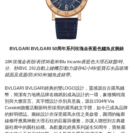
BVLGARI BVLGARI 50周年系列玫瑰金夜藍色鱷魚皮腕錶
18K玫瑰金表殼/表徑38毫米/Blu Incanto夜藍色大理石錶盤/時、
分、秒/BVL 191自動上鏈機芯/動力儲存42小時/藍寶石水晶玻璃
鏡面及底蓋/防水50米/鱷魚皮錶帶。
BVLGARI BVLGARI經典的雙LOGO設計，靈感源自古羅馬錢
幣，簡潔有力地將品牌名稱鐫刻成為設計的一環，象徵獨特識
別與大膽宣言。其字體設計亦別具意義，源自1934年Via
Condotti旗艦店翻新時所採用的羅馬銘文字體，如今已成為品牌
的鮮明標誌。腕錶設計亦深受羅馬永恆之美啟發，圓潤的輪廓
線條呼應萬神殿大理石柱的莊嚴與優雅，亦讓人聯想到古典建
築柱廊中的圓柱結構。為歡慶此經典系列誕生50周年，寶格麗