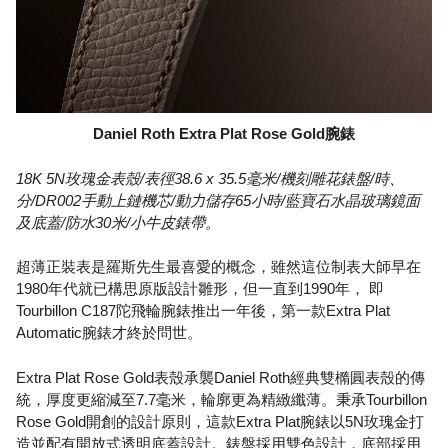
Daniel Roth Extra Plat Rose Gold腕錶
18K 5N玫瑰金表殼/表徑38.6 x 35.5毫米/機刻雕花錶盤/時、
分/DR002手動上鏈機芯/動力儲存65小時/藍寶石水晶玻璃鏡面
及底蓋/防水30米/小牛皮錶帶。
超薄正裝表是羅斯先生最喜愛的概念，雖然這位制表大師早在
1980年代就已構思原版設計雛形，但一直到1990年， 即
Tourbillon C187陀飛輪腕錶推出一年後，第一款Extra Plat
Automatic腕錶才終於問世。
Extra Plat Rose Gold表殼承襲Daniel Roth經典雙橢圓表殼的傳
統，厚度更縮減至7.7毫米，輪廓更為精緻纖薄。秉承Tourbillon
Rose Gold開創的設計原則，這款Extra Plat腕錶以5N玫瑰金打
造並配有開放式透明底蓋設計。錶盤採用雙色設計，底部採用