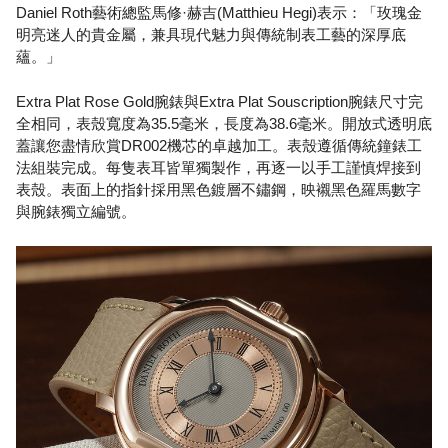
Daniel Roth藝術總監馬修·赫吉(Matthieu Hegi)表示：「玫瑰金
明亮迷人的貴金屬，兼具現代魅力與傳統制表工藝的深厚底
蘊。」
Extra Plat Rose Gold腕錶與Extra Plat Souscription腕錶尺寸完
全相同，表殼寬度為35.5毫米，長度為38.6毫米。開放式透明底
蓋讓您盡情欣賞DR002機芯的卓越加工。表殼遵循傳統鐘錶工
法組裝完成。每隻表耳皆單獨製作，再逐一以手工謹慎焊接到
表殼。表面上的指針採用黑色鍍層不鏽鋼，映襯黑色羅馬數字
與腕錶獨立編號。