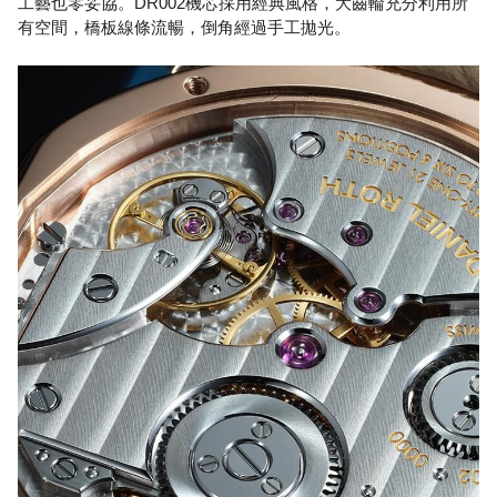
工藝也零妥協。DR002機芯採用經典風格，大齒輪充分利用所
有空間，橋板線條流暢，倒角經過手工拋光。