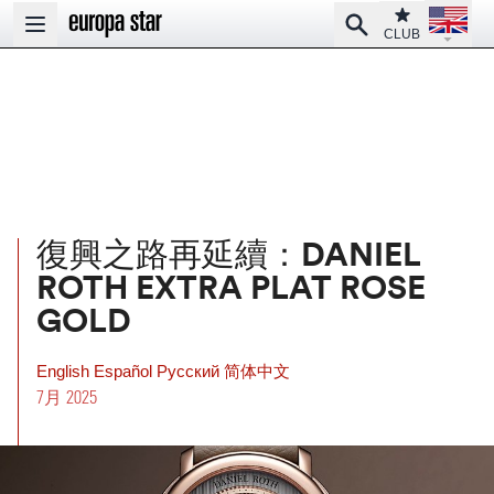
Open la
Club
Search
Open main menu
CLUB
復興之路再延續：DANIEL
ROTH EXTRA PLAT ROSE
GOLD
English
Español
Pусский
简体中文
7月 2025