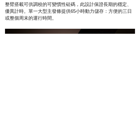
整臂搭載可供調校的可變慣性砝碼，此設計保證長期的穩定、
優異計時。單一大型主發條提供65小時動力儲存：方便的三日
或整個周末的運行時間。