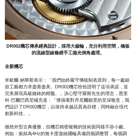
DR002機芯傳承經典設計，採用大齒輪，充分利用空間，橋板
的流線型線條經手工拋光倒角處理。
全新機芯
米歇爾·納華斯表示：「我們始終嚴守傳統制表原則，每一處細
節工藝都力求盡善盡美。DR002機芯恰恰證明了這項承諾，並
完美展現高級鐘錶的精髓。」決心堅守羅斯先生的理念，恩里
科·巴爾巴西尼補充道：「懷揣着對丹尼爾願景的至深敬意，我
們設計了DR002機芯，以保持卓越品質為目標，同時融合現代
創新科技。」
雖然外型古典優雅，但機芯精密複雜的技術面同樣不容小覷。
例如：振頻為4Hz的無卡度遊絲擺輪具備四個調整臂，每個調