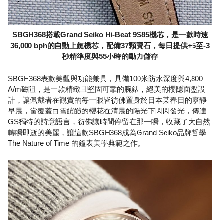
SBGH368搭載Grand Seiko Hi-Beat 9S85機芯，是一款時速
36,000 bph的自動上鏈機芯，配備37顆寶石，每日提供+5至-3
秒精準度與55小時的動力儲存
SBGH368表款美觀與功能兼具，具備100米防水深度與4,800
A/m磁阻，是一款精緻且堅固可靠的腕錶，絕美的櫻隱面盤設
計，讓佩戴者在觀賞的每一眼皆彷佛置身於日本某春日的寧靜
早晨，當覆蓋白雪皚皚的櫻花在清晨的陽光下閃閃發光，傳達
GS獨特的詩意語言，彷佛讓時間停留在那一瞬，收藏了大自然
轉瞬即逝的美麗，讓這款SBGH368成為Grand Seiko品牌哲學
The Nature of Time 的鐘表美學典範之作。