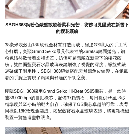
SBGH368銅粉色錶盤散發着柔和光芒，彷佛可見隱藏在新雪下
的櫻花繽紛
38毫米表殼由18K玫瑰金材質打造而成，經過GS職人的手工悉
心打磨，突顯Grand Seiko最具代表性的Zaratsu鏡面拋光，銅
粉色錶盤散發着柔和光芒，彷佛可見隱藏在新雪下的櫻花繽
紛，雙曲面藍寶石水晶玻璃表鏡增強了視覺的深度，螺旋式錶
冠確保了耐用性，SBGH368腕錶搭配天然鱷魚皮錶帶，在佩戴
者的手腕上實現了精緻與舒適的平衡之美。
櫻隱SBGH368採用Grand Seiko Hi-Beat 9S85機芯，是一款時
速36,000 bph的自動機芯，配備37顆寶石，每日提供+5至-3秒
精準度與55小時的動力儲存，確保了GS機芯卓越的可靠，表背
同樣以18K玫瑰金製成，搭配藍寶石水晶玻璃表鏡，將複雜機械
裝置一覽無遺盡收眼底。