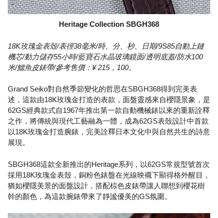
Heritage Collection SBGH368
18K玫瑰金表殼/表徑38毫米/時、分、秒、日期/9S85自動上鏈
機芯/動力儲存55小時/藍寶石水晶玻璃鏡面/透明底蓋/防水100
米/鱷魚皮錶帶/參考售價：¥ 215，100。
Grand Seiko對自然季節變化的哲思在SBGH368得到完美表
述，這款由18K玫瑰金打造的表款，面盤靈感來自櫻隱景象，是
62GS經典款式自1967年推出第一款自動機械錶以來的重新詮釋
之作，將傳統與現代工藝融為一體，成為62GS表殼設計中首款
以18K玫瑰金打造腕錶，完美詮釋日本文化中與自然共生的詩意
展現。
SBGH368這款全新推出的Heritage系列，以62GS常規型號首次
採用18K玫瑰金表殼，銅粉色錶盤在光線映襯下顯得格外醒目，
猶如櫻隱美景的面盤設計，搭配棕色皮錶帶讓人聯想到櫻花樹
幹的顏色，為這款腕錶帶來了靜謐優美的GS氛圍。