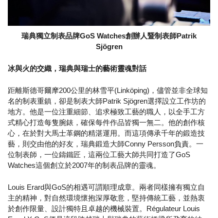
瑞典獨立制表品牌GoS Watches創辦人暨制表師Patrik
Sjögren
冰與火的交織，瑞典與瑞士的藝術靈魂對話
距離斯德哥爾摩200公里的林雪平(Linköping)，儘管並非全球知
名的制表重鎮，卻是制表大師Patrik Sjögren選擇設立工作坊的
地方。他是一位注重細節、追求極致工藝的職人，以全手工方
式精心打造每隻腕錶，確保每件作品皆獨一無二。他的創作核
心，在於對大馬士革鋼的精湛運用。而這項傳承千年的鍛造技
藝，則交由他的好友，瑞典鍛造大師Conny Persson負責。一
位制表師，一位鑄鐵匠，這兩位工藝大師共同打造了GoS
Watches這個創立於2007年的制表品牌的靈魂。
Louis Erard與GoS的相遇可謂順理成章。兩者同樣擁有獨立自
主的精神，對自然環境懷抱深厚敬意，堅持傳統工藝，並熱衷
於創作限量、設計獨特且卓越的機械裝置。Régulateur Louis