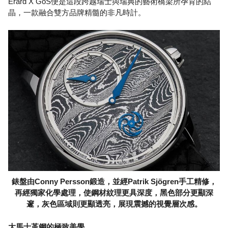
Erard X GoS便是這段跨越瑞士與瑞典的藝術橋梁所孕育的結
晶，一款融合雙方品牌精髓的非凡時計。
錶盤由Conny Persson鍛造，並經Patrik Sjögren手工精修，
再經獨家化學處理，使鋼材紋理更具深度，黑色部分更顯深
邃，灰色區域則更顯透亮，展現震撼的視覺層次感。
大馬士革鋼的極致美學