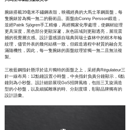
腕錶搭載39毫米不鏽鋼表殼，映襯經典的大馬士革鋼面盤，每
隻腕錶皆為獨一無二的藝術品。面盤由Conny Persson鍛造，
並經Patrik Sjögren手工精修，再經獨家化學處理，使鋼材紋理
更具深度，黑色部分更顯深邃，灰色區域則更顯透亮，展現震
撼的視覺層次感。設計靈感源自瑞典與瑞士森林中的樹木年輪
紋理，儘管外表的幾何結構一致，但鍛造過程中材質的融合充
滿隨機性，因此，每一隻腕錶的面盤紋理皆獨一無二且無法複
製。
三枚藍鋼指針懸浮於這片獨特的面盤之上，采經典Régulateur三
針一線布局：12點鐘設置小時盤，中央指針負責分鐘顯示，6點
鐘則為小秒盤。設計細節展現GoS招牌風格，包括三叉旋渦造
型的小秒盤，以及細膩雕琢的時、分刻度環，彰顯品牌獨有的
設計語彙。