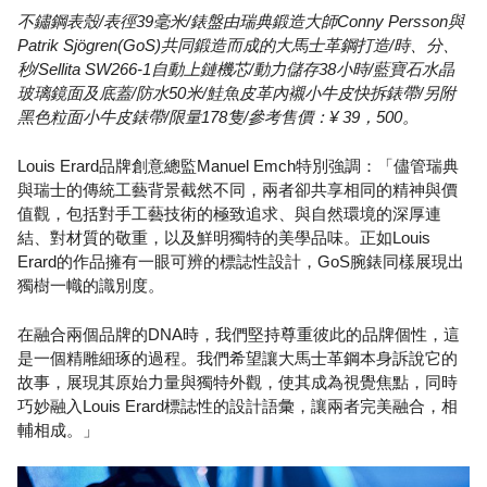
不鏽鋼表殼/表徑39毫米/錶盤由瑞典鍛造大師Conny Persson與
Patrik Sjögren(GoS)共同鍛造而成的大馬士革鋼打造/時、分、
秒/Sellita SW266-1自動上鏈機芯/動力儲存38小時/藍寶石水晶
玻璃鏡面及底蓋/防水50米/鮭魚皮革內襯小牛皮快拆錶帶/另附
黑色粒面小牛皮錶帶/限量178隻/參考售價：¥ 39，500。
Louis Erard品牌創意總監Manuel Emch特別強調：「儘管瑞典
與瑞士的傳統工藝背景截然不同，兩者卻共享相同的精神與價
值觀，包括對手工藝技術的極致追求、與自然環境的深厚連
結、對材質的敬重，以及鮮明獨特的美學品味。正如Louis
Erard的作品擁有一眼可辨的標誌性設計，GoS腕錶同樣展現出
獨樹一幟的識別度。
在融合兩個品牌的DNA時，我們堅持尊重彼此的品牌個性，這
是一個精雕細琢的過程。我們希望讓大馬士革鋼本身訴說它的
故事，展現其原始力量與獨特外觀，使其成為視覺焦點，同時
巧妙融入Louis Erard標誌性的設計語彙，讓兩者完美融合，相
輔相成。」