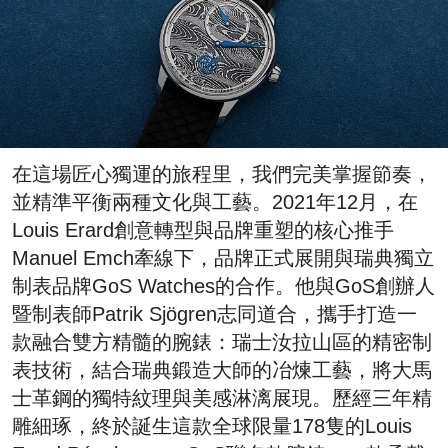
在這場匠心獨運的旅程里，我們完美掌握節奏，
並精準平衡兩種文化與工藝。2021年12月，在
Louis Erard創意轉型與品牌重塑的核心推手
Manuel Emch牽線下，品牌正式展開與瑞典獨立
制表品牌GoS Watches的合作。他與GoS創辦人
暨制表師Patrik Sjögren志同道合，攜手打造一
款融合雙方精髓的腕錶：瑞士汝拉山區的精密制
表技術，結合瑞典鍛造大師的冶煉工藝，將大馬
士革鋼的獨特紋理與美感淋漓展現。歷經三年精
雕細琢，終於誕生這款全球限量178隻的Louis