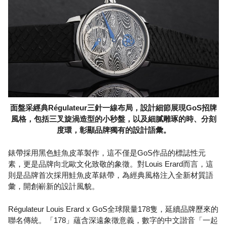
面盤采經典Régulateur三針一線布局，設計細節展現GoS招牌
風格，包括三叉旋渦造型的小秒盤，以及細膩雕琢的時、分刻
度環，彰顯品牌獨有的設計語彙。
錶帶採用黑色鮭魚皮革製作，這不僅是GoS作品的標誌性元
素，更是品牌向北歐文化致敬的象徵。對Louis Erard而言，這
則是品牌首次採用鮭魚皮革錶帶，為經典風格注入全新材質語
彙，開創嶄新的設計風貌。
Régulateur Louis Erard x GoS全球限量178隻，延續品牌歷來的
聯名傳統。「178」蘊含深遠象徵意義，數字的中文諧音「一起