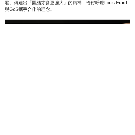
發」傳達出「團結才會更強大」的精神，恰好呼應Louis Erard
與GoS攜手合作的理念。
錶帶採用黑色鮭魚皮革製作，這不僅是GoS作品的標誌性元
素，更是品牌向北歐文化致敬的象徵。