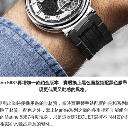
rine 5887再增加一款鉑金版本，寶璣換上黑色面盤搭配黑色膠
現更低調又動感的風格。
7這款作品剛出道時便採用過鉑金材質，當時寶璣替手錶配置的是和系
除了材質、配色之外，攀上Marine系列之巔的多重複雜功能組
Marine 5887再度現身，只是這次BREGUET選擇不同材質
相識卻又饒富新意的變化。