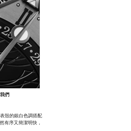
我們
表殼的銀白色調搭配
井然有序又簡潔明快，