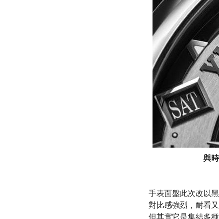
與時
手表面盤此次改以黑
對比感強烈，耐看又
但其實它是集結多種