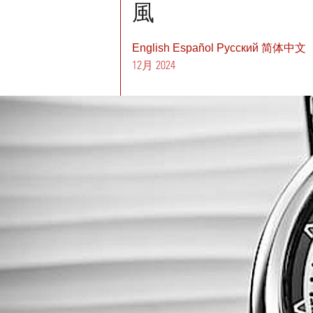
風
English
Español
Pусский
简体中文
12月 2024