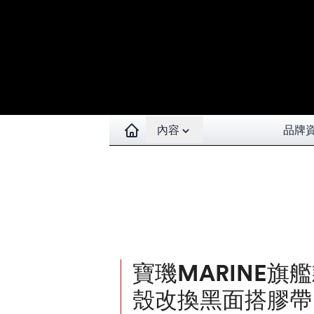
Open contents menu
內容
品牌
寶璣MARINE旗艦
殼改換黑面搭膠帶