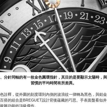
、分針同軸的有一枚金色圓環指針，其目的是要顯示太陽時，與
習慣的平均時間有所差異。
色詮釋，從外圍的刻度環到內側的波浪紋一律轉為黑色，與鉑金
百搭的組合是BREGUET設計背後蘊藏的巧思。手表面盤看似
複雜功能的頂級傑作。