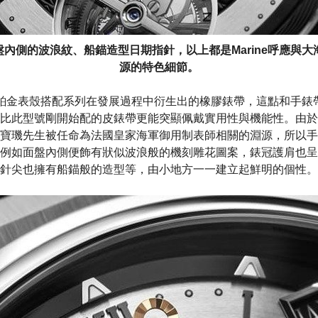
盤內側的波浪紋、船錨造型日期指針，以上都是Marine呼應與大
源的特色細節。
887的鉑金表殼搭配系列在發展過程中衍生出的橡膠錶帶，這點和手
比此型號剛開始配的皮錶帶更能突顯佩戴實用性與機能性。由於Ma
寶璣先生被任命為法國皇家海軍御用制表師相關的淵源，所以手
例如面盤內側便飾有狀似波浪般的機刻雕花圖案，錶冠護肩也呈
針尖也擁有船錨般的造型等，由小地方一一建立起鮮明的個性。