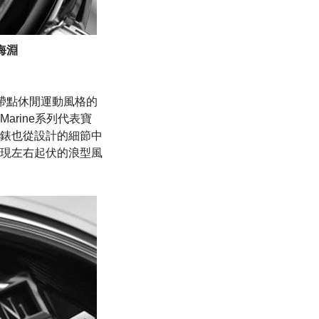
海淵
錶帶點休閒運動風格的
rine系列代表寶
錶也從設計的細節中
現左右起伏的浪型風