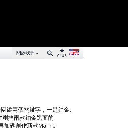
Open About menu
Open language menu
Club
Search
關於我們
CLUB
似乎圍繞兩個關鍵字，一是鉑金、
才剛推兩款鉑金黑面的
又再加碼創作新款Marine