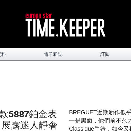
資料
電子雜誌
訂閱
款5887鉑金表
BREGUET近期新作
一是黑面，他們前不久
 展露迷人靜奢
Classique手錶，如今