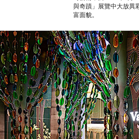
與奇蹟」展覽中大放異
富面貌。