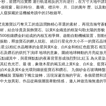
制。每一秒，星體均沿實際 運行軌道相反的方向逆行，在方寸天地中
多個視窗，顯示時/分、晝/夜、標示年、月、日的萬年 歷、以及
人窺探藏於這機械奇蹟中的15枚鐘琴。
 Arpels梵克雅寶以巧奪天工的造詣潤飾精心萃選的素材， 再現浩瀚
材，結合珍貴及裝飾寶石。以黃K金織造的框架勾勒太陽的形貌
500枝鑲鑽金針組成的內核互相爭輝。啟動自動機械裝置，顫動
振動，釋放寶石的醉人炫彩。 繞日行星化作大小不一的寶石晶球
水星;以粉紅水晶雕琢的金星與黃K金、白K金和粉紅色藍寶石 相互
石及鑽石的烘托下演繹 地球的意象。圍繞地球轉動的月亮綻放
石點綴其中，與星輝點點的夜幕背景形成強烈對比;紅玉 為火星
其紅色光芒。最 後，象徵木星的褐玉繞上黃K金、白K金、藍寶
的白K金及黃K金光環則鑲嵌藍寶石和鑽石。 九個砂金石玻璃轉
機械裝 置驅動下獨立旋轉，活現深邃浩瀚的宇宙。各個星體和流
中大放異彩。作品從兩個層面牽動情感， 邀人神遊浩瀚無邊的