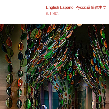
English
Español
Pусский
简体中文
6月 2023