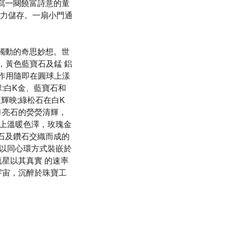
譜寫一闋饒富詩意的童
動力儲存。一扇小門通
穹蒼觸動的奇思妙想。世
，黃色藍寶石及錳 鋁
作用隨即在圓球上漾
:白K金、藍寶石和
輝映;綠松石在白K
月亮石的熒熒清輝，
染上溫暖色澤，玫瑰金
石及鑽石交織而成的
盤以同心環方式裝嵌於
星以其真實 的速率
宇宙，沉醉於珠寶工