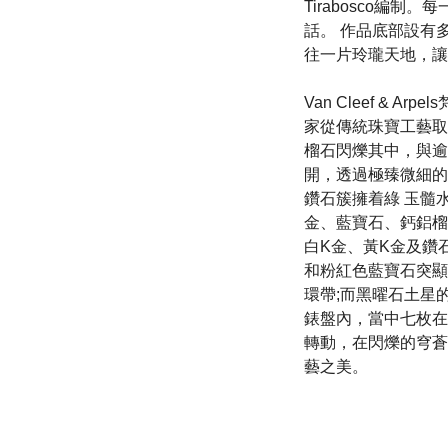
Tirabosco編
話。 作品底部設有
往一片玲瓏天地，讓
Van Cleef &
家從傳統珠寶工藝取
榴石閃爍其中，與逾
開，透過極臻微細的
鑽石簇擁着綠 玉髓
金、藍寶石、鈣鋁榴
白K金、黃K金及鑽
和粉紅色藍寶石突顯
環帶;而黑曜石土星
錶盤內，當中七枚在
轉動，在閃爍的穹蒼
藝之美。