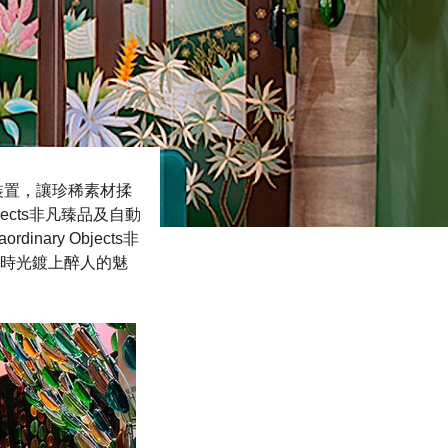
械裝置，讓珍稀素材揉
jects非凡臻品及自動
ary Objects非
的時光鍍上醉人的魅