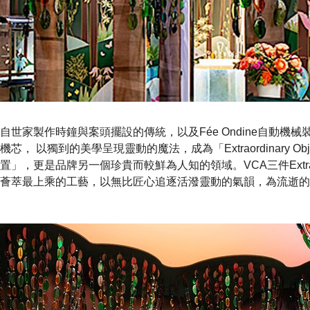
自世家製作時鐘與案頭擺設的傳統，以及Fée Ondine自動機
機芯， 以獨到的美學呈現靈動的魔法，成為「Extraordinary Ob
置」，更是品牌另一個珍貴而較鮮為人知的領域。VCA三件Extraordin
薈萃最上乘的工藝，以無比匠心追逐活潑靈動的氣韻，為流逝