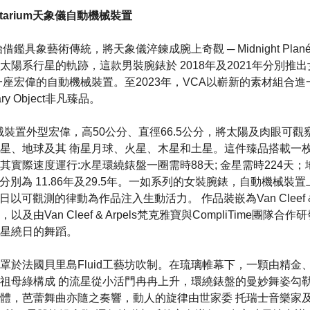
étarium天象儀自動機械裝置
借鑑具象藝術傳統，將天象儀淬鍊成腕上奇觀 ─ Midnight Planét
太陽系行星的軌跡，這款男裝腕錶於 2018年及2021年分別推
表一座宏偉的自動機械裝置。至2023年，VCA以嶄新的素材組合
ary Object非凡臻品。
m自動機械裝置外型宏偉，高50公分、直徑66.5公分，將太陽及肉眼
星、地球及其 衛星月球、火星、木星和土星。這件臻品搭載一
實際速度運行:水星環繞錶盤一圈需時88天; 金星需時224天；
星分別為 11.86年及29.5年。一如系列的女裝腕錶，自動機械裝
日以可觀測的律動為作品注入生動活力。 作品裝嵌為Van Cleef & 
及由Van Cleef & Arpels梵克雅寶與CompliTime團隊
星繞日的舞蹈。
於法國貝里島Fluid工藝坊吹制。在琉璃帷幕下，一顆由精金、鑽石及
祖母綠構成 的流星從小活門冉冉上升，環繞錶盤的曼妙舞姿勾
體，芭蕾舞曲亦隨之奏響，動人的旋律由世家委 托瑞士音樂家及演奏