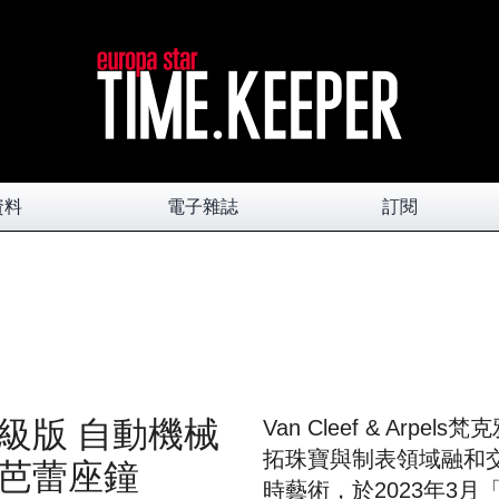
資料
電子雜誌
訂閱
級版 自動機械
Van Cleef & Arp
拓珠寶與制表領域融和
芭蕾座鐘
時藝術，於2023年3月「Wa