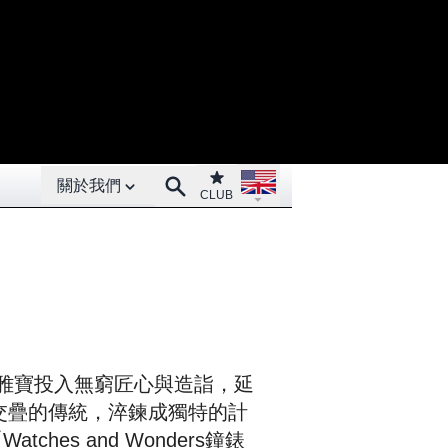
Open About menu
Open language menu
Club
Search
關於我們
CLUB
els梵克雅寶投入無窮匠心與造詣，延
交疊的傳統，淬鍊成獨特的計
tches and Wonders鐘錶