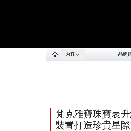
Open contents menu
內容
品牌
梵克雅寶珠寶表升
裝置打造珍貴星際