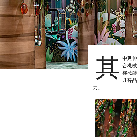
其
中延伸
合機械
機械裝
凡臻品
力。