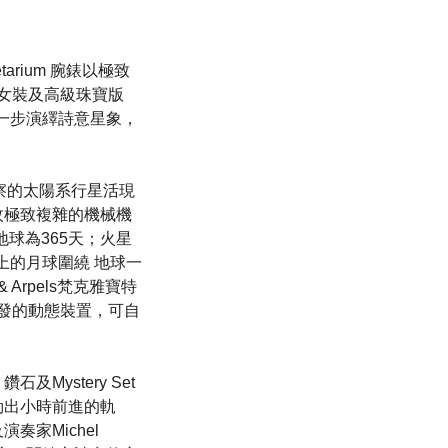
arium 腕錶以極致
出女裝及高級珠寶版
進一步演繹詩意星象，
可觀察的太陽系行星活現
枚極致複雜的機械機
地球為365天；火星
置上的月球圍繞 地球一
Arpels梵克雅寶特
合作研發的動態裝置，可自
Mystery Set
勒出小時前進的軌
家Michel