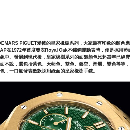
DEMARS PIGUET愛彼的皇家橡樹系列，大家最有印象的顏
AP在1972年首度發表Royal Oak不鏽鋼運動表時，便是採用
象中。發展到現代後，皇家橡樹系列的面盤顏色比起當年已經豐
面不說，還包括紫色、天藍色、雙色、鏤空、漸層、雙色等等，
色，一口氣發表數款採用綠面的皇家橡樹手錶。