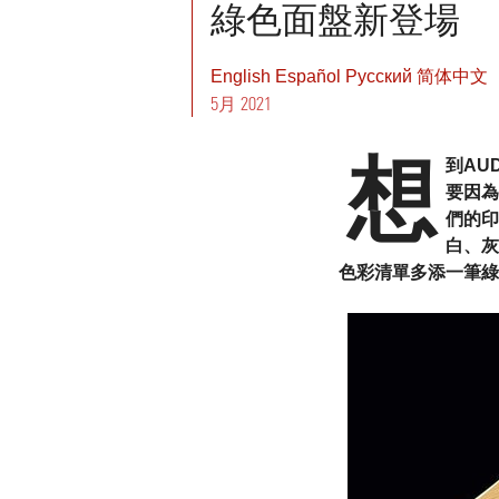
綠色面盤新登場
English
Español
Pусский
简体中文
5月 2021
想
到AU
要因為
們的印
白、灰
色彩清單多添一筆綠