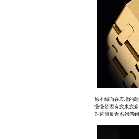
原本綠面在表壇的款
慢慢發現有愈來愈多
對這個長青系列感到