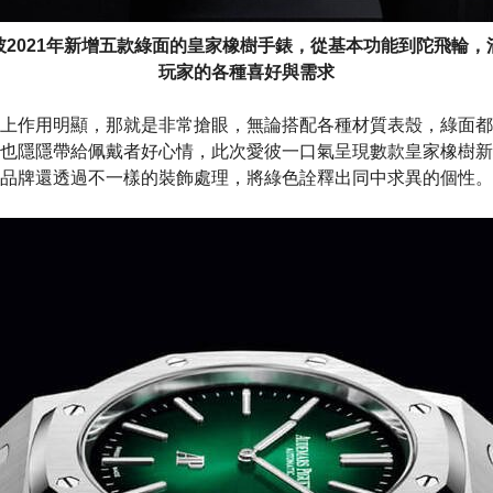
彼2021年新增五款綠面的皇家橡樹手錶，從基本功能到陀飛輪，
玩家的各種喜好與需求
上作用明顯，那就是非常搶眼，無論搭配各種材質表殼，綠面都
也隱隱帶給佩戴者好心情，此次愛彼一口氣呈現數款皇家橡樹新
品牌還透過不一樣的裝飾處理，將綠色詮釋出同中求異的個性。