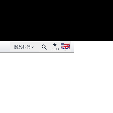
Open About menu
Open language menu
Club
Search
關於我們
CLUB