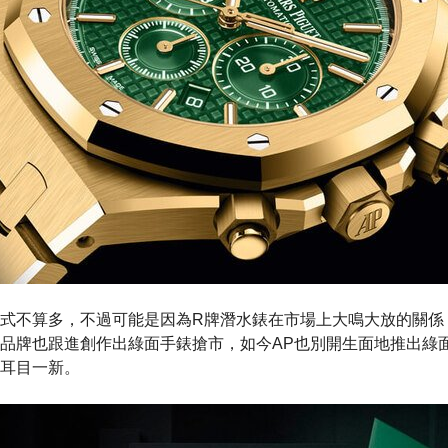
式不算多，不過可能是因為R牌潛水錶在市場上大鳴大放的關係，
品牌也跟進創作出綠面手錶搶市，如今AP也別開生面地推出綠
耳目一新。