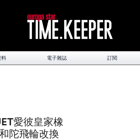
資料
電子雜誌
訂閱
GUET愛彼皇家橡
和陀飛輪改換