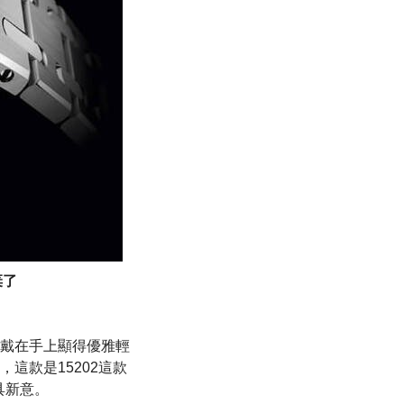
棄了
它戴在手上顯得優雅輕
這款是15202這款
更具新意。