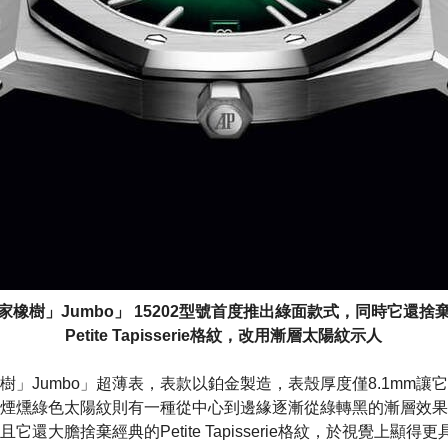
家橡樹」Jumbo」 15202型號首度推出綠面款式，同時它還捨
Petite Tapisserie格紋，改用漸層太陽紋示人
樹」Jumbo」超薄表，表款以鉑金製造，表殼厚度僅8.1mm讓
煙燻綠色太陽紋則有一種從中心到邊緣逐漸從綠轉黑的漸層效果，
還大膽捨棄經典的Petite Tapisserie格紋，於視覺上顯得