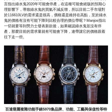
言指出綠水鬼2020年可能會停產，在這種可能會絕版的預期心
理影響下，導致綠水鬼的買氣不減反增，所以目前二手市場對
於116610LV的需求還是很高，價格還是維持在高點，至於綠水
鬼的價格有沒有可能下降到比較合理的價位帶呢？Manjos指出
一切就要等到勞力士發表新款後，如果確認綠水鬼並沒有停
產，那麼目前的需求量就有可能會下降，連帶讓它的價格跟着
往下走一些。
百達翡麗複雜功能手錶5970集品牌、功能、工藝與保值性等特