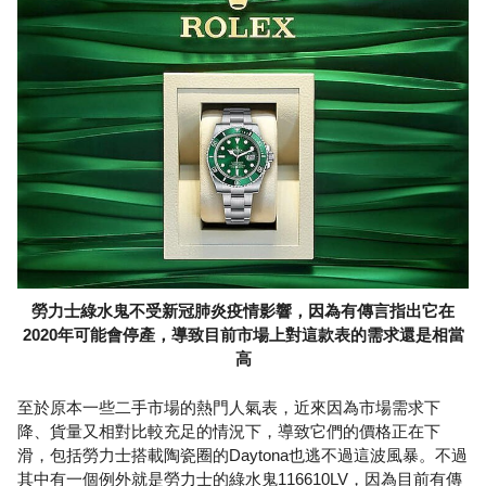
勞力士綠水鬼不受新冠肺炎疫情影響，因為有傳言指出它在
2020年可能會停產，導致目前市場上對這款表的需求還是相當
高
至於原本一些二手市場的熱門人氣表，近來因為市場需求下
降、貨量又相對比較充足的情況下，導致它們的價格正在下
滑，包括勞力士搭載陶瓷圈的Daytona也逃不過這波風暴。不過
其中有一個例外就是勞力士的綠水鬼116610LV，因為目前有傳