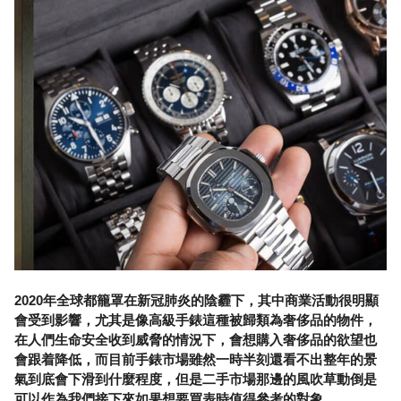
2020年全球都籠罩在新冠肺炎的陰霾下，其中商業活動很明顯
會受到影響，尤其是像高級手錶這種被歸類為奢侈品的物件，
在人們生命安全收到威脅的情況下，會想購入奢侈品的欲望也
會跟着降低，而目前手錶市場雖然一時半刻還看不出整年的景
氣到底會下滑到什麼程度，但是二手市場那邊的風吹草動倒是
可以作為我們接下來如果想要買表時值得參考的對象。