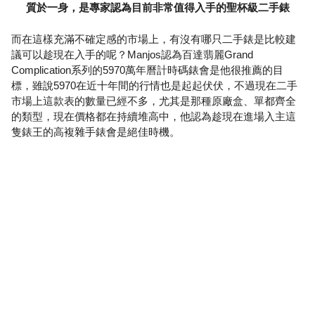
質於一身，是專家認為目前非常值得入手的聖杯級二手錶
而在這樣充滿不確定感的市場上，有沒有哪只二手錶是比較建
議可以趁現在入手的呢？Manjos認為百達翡麗Grand
Complication系列的5970萬年曆計時碼錶會是他很推薦的目
標，雖說5970在近十年間的行情也是起起伏伏，不過現在二手
市場上這款表的數量已經不多，尤其是那種原廠盒、單都齊全
的類型，現在價格都在持續堆高中，他認為趁現在進場入主這
隻錶王的高複雜手錶會是絕佳時機。