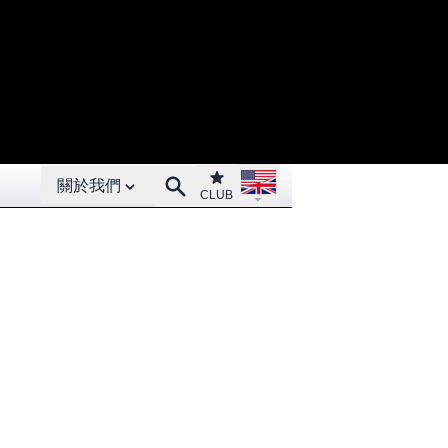
Open About menu
Open language menu
Club
Search
關於我們
CLUB