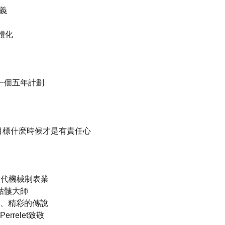
主義
具體化
和一個五年計劃
的目標什麽時候才是有責任心
ix和當代機械制表業
一個骷髏大師
、精彩的傳說
rrelet致敬