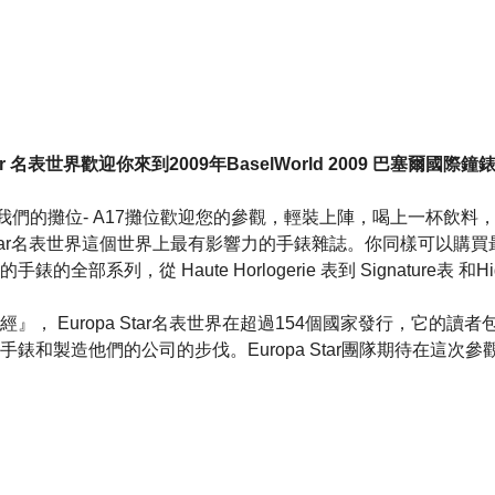
Star 名表世界歡迎你來到2009年BaselWorld 2009 巴塞爾國際
有我們的攤位- A17攤位歡迎您的參觀，輕裝上陣，喝上一杯飲料
a Star名表世界這個世界上最有影響力的手錶雜誌。你同樣可以購
全部系列，從 Haute Horlogerie 表到 Signature表 和High
』， Europa Star名表世界在超過154個國家發行，它的讀
錶和製造他們的公司的步伐。Europa Star團隊期待在這次