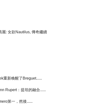
達翡麗: 女款Nautilus, 傳奇繼續
ayek重新喚醒了Breguet......
hann Rupert：提坦的融合......
Primero第一，然後......