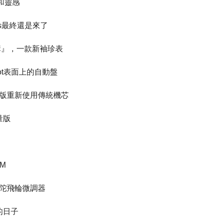
技和靈感
 Opus最終還是來了
L結構』，一款新袖珍表
venot表面上的自動盤
et限量版重新使用傳統機芯
限量版
ZM
極限陀飛輪微調器
去的日子