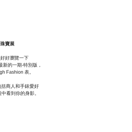
鐘錶珠寶展
，好好瀏覽一下
買最新的一期-特別版，
 Fashion 表。
者包括商人和手錶愛好
參觀中看到你的身影。