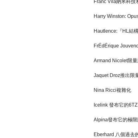
Franc Vila納米科
Harry Winston:
Hautlence:『H
FrÉdÉrique Jou
Armand Nicol
Jaquet Droz推出
Nina Ricci複雜化
Icelink 發布它的6T
Alpina發布它的
Eberhard 八個過