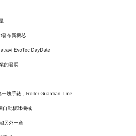
力量
tant發布新機芯
Patravi EvoTec DayDate
錶業的發展
塊手錶，Roller Guardian Time
第一個自動板球機械
ps介紹另外一章