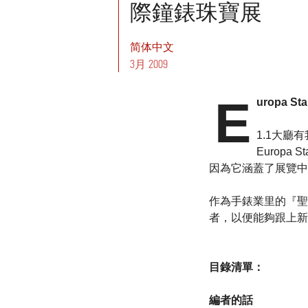
際鐘錶珠寶展
简体中文
3月 2009
E
uropa 
1.1大廳
Europ
因為它涵蓋了展覽中的手錶的
作為手錶業里的『聖經
者，以便能夠跟上新手
目錄清單：
編者的話