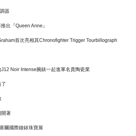
4微調器
ic重新推出『Queen Anne』
m首次亮相其Chronofighter Trigger Tourbillograph
J12 Noir Intense腕錶一起進軍名貴陶瓷業
溢了
敬
日期開著
了巴塞爾國際鐘錶珠寶展