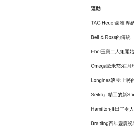
運動
TAG Heuer豪雅:
Bell & Ross的傳統
Ebel玉寶二人組開
Omega歐米茄:在
Longines浪琴:上
Seiko』精工的新Sportu
Hamilton推出了
Breitling百年靈慶祝