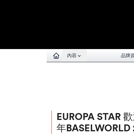
Open contents menu
內容
品牌
EUROPA STAR
年BASELWORLD