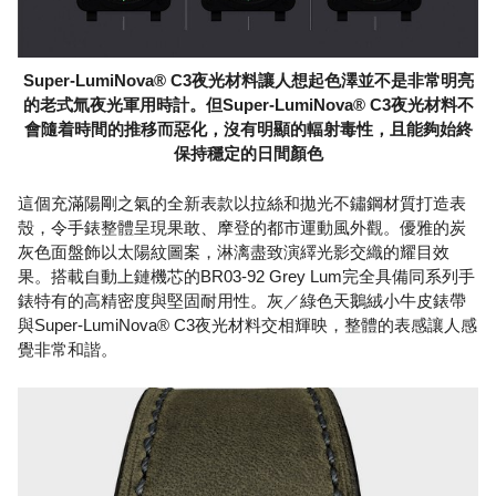
Super-LumiNova® C3夜光材料讓人想起色澤並不是非常明亮
的老式氚夜光軍用時計。但Super-LumiNova® C3夜光材料不
會隨着時間的推移而惡化，沒有明顯的輻射毒性，且能夠始終
保持穩定的日間顏色
這個充滿陽剛之氣的全新表款以拉絲和拋光不鏽鋼材質打造表
殼，令手錶整體呈現果敢、摩登的都市運動風外觀。優雅的炭
灰色面盤飾以太陽紋圖案，淋漓盡致演繹光影交織的耀目效
果。搭載自動上鏈機芯的BR03-92 Grey Lum完全具備同系列手
錶特有的高精密度與堅固耐用性。灰／綠色天鵝絨小牛皮錶帶
與Super-LumiNova® C3夜光材料交相輝映，整體的表感讓人感
覺非常和諧。