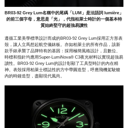
BR03-92 Grey Lum名稱中的尾碼「LUM」是法語詞 lumière」
的前三個字母，意思是「光」，代指柏萊士時計的一個基本特
質始終堅守的超強易讀性
遵循工業美學標準設計而成的BR03-92 Grey Lum採用正方形表
殼，讓人立馬想起航空儀錶板。亦如柏萊士的所有作品，該新
款手錶承襲了品牌特有的基因：採用極簡風格設計，且數位、
時標和指針均應用Super-LumiNova® C3夜光材料以實現超強易
讀性。BR03-92 Grey Lum的設計彰顯了工具型時計的內在精
神。表殼採用柏萊士標誌性的方中帶圓造型，呼應飛機駕駛艙
內的時鐘造型，盡顯現代風尚。