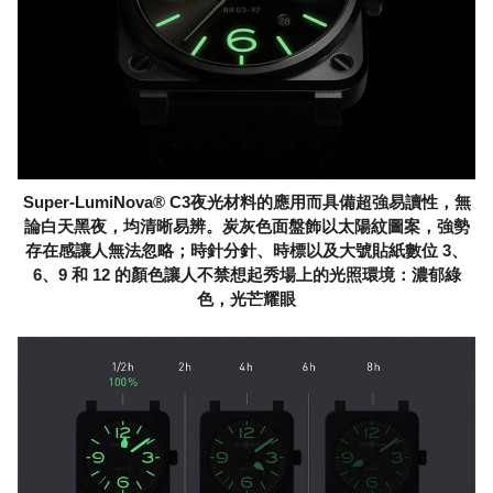
Super-LumiNova® C3夜光材料的應用而具備超強易讀性，無
論白天黑夜，均清晰易辨。炭灰色面盤飾以太陽紋圖案，強勢
存在感讓人無法忽略；時針分針、時標以及大號貼紙數位 3、
6、9 和 12 的顏色讓人不禁想起秀場上的光照環境：濃郁綠
色，光芒耀眼