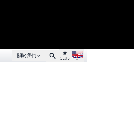
Open About menu
Open language menu
Club
Search
關於我們
CLUB