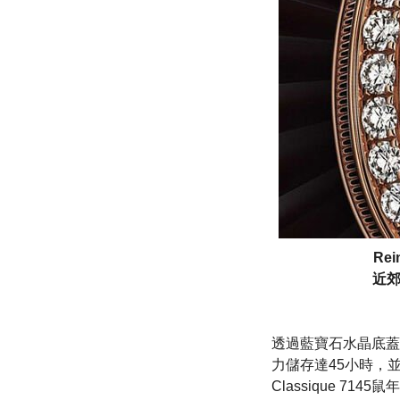
Re
近郊
透過藍寶石水晶底蓋，R
力儲存達45小時，
Classique 