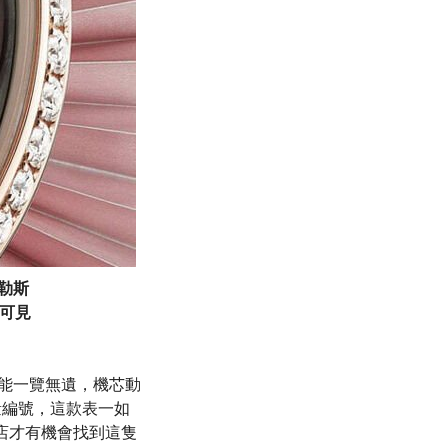
不勒斯
隻可見
/3便能一覽無遺，機芯動
量編號，這款表一如
賣店才有機會找到這隻