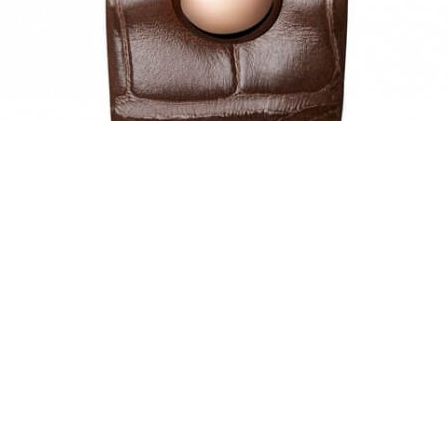
Reine de Naples Cammea 8955
537/3自動上鏈機芯／偏心時、偏心分顯示／貝殼浮雕面盤／表圈鑲
藍寶石水鏡鏡面、透明底蓋／防水30米／表徑40x31.95mm／