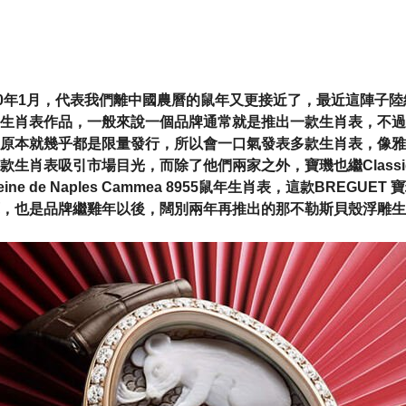
20年1月，代表我們離中國農曆的鼠年又更接近了，最近這陣子
生肖表作品，一般來說一個品牌通常就是推出一款生肖表，不過
原本就幾乎都是限量發行，所以會一口氣發表多款生肖表，像雅
款生肖表吸引市場目光，而除了他們兩家之外，寶璣也繼Classiqu
ne de Naples Cammea 8955鼠年生肖表，這款BREGUE
，也是品牌繼雞年以後，闊別兩年再推出的那不勒斯貝殼浮雕生