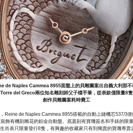
ine de Naples Cammea 8955面盤上的貝雕圖案出自義大利那
Torre del Greco兩位知名雕刻師父子檔手筆，從表款僅限量8
創作貝雕圖案耗時費工
eine de Naples Cammea 8955搭載的自動上鏈機芯537
並裝飾有機刻雕花的鉑金自動盤。底蓋刻有寶璣簽名和手錶的限
7145鼠年生肖表只限量發行8隻，有興趣的收藏家只有到獨賣的寶璣專