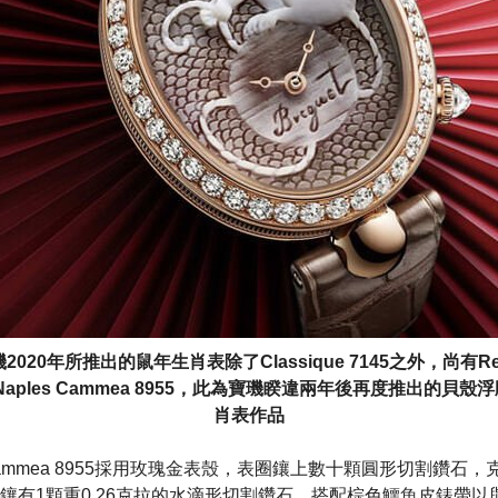
2020年所推出的鼠年生肖表除了Classique 7145之外，尚有Re
 Naples Cammea 8955，此為寶璣睽違兩年後再度推出的貝殼
肖表作品
les Cammea 8955採用玫瑰金表殼，表圈鑲上數十顆圓形切割鑽石，
鑲有1顆重0.26克拉的水滴形切割鑽石，搭配棕色鱷魚皮錶帶以