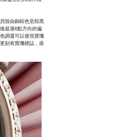
貝殼由銅棕色至棕黑
後超過6點方向的偏
色調還可以發現寶璣
更刻有寶璣標誌，搭