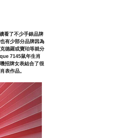
陸續看了不少手錶品牌
也有少部分品牌因為
克德羅或寶珀等就分
e 7145鼠年生肖
T 寶璣招牌女表結合了很
肖表作品。