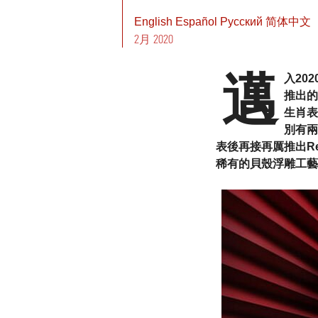
English
Español
Pусский
简体中文
2月 2020
邁
入20
推出的
生肖表
別有兩
表後再接再厲推出Rei
稀有的貝殼浮雕工藝