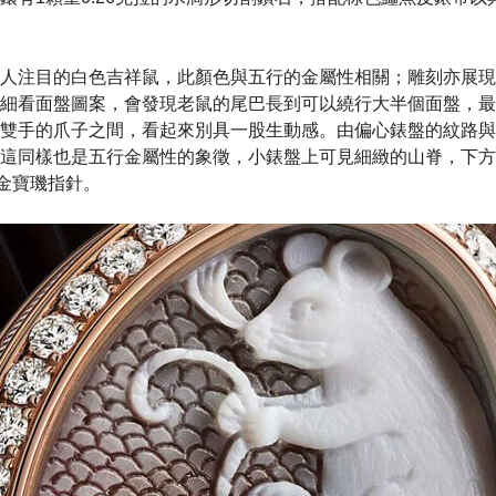
人注目的白色吉祥鼠，此顏色與五行的金屬性相關；雕刻亦展現
細看面盤圖案，會發現老鼠的尾巴長到可以繞行大半個面盤，最
雙手的爪子之間，看起來別具一股生動感。由偏心錶盤的紋路與
這同樣也是五行金屬性的象徵，小錶盤上可見細緻的山脊，下方
金寶璣指針。