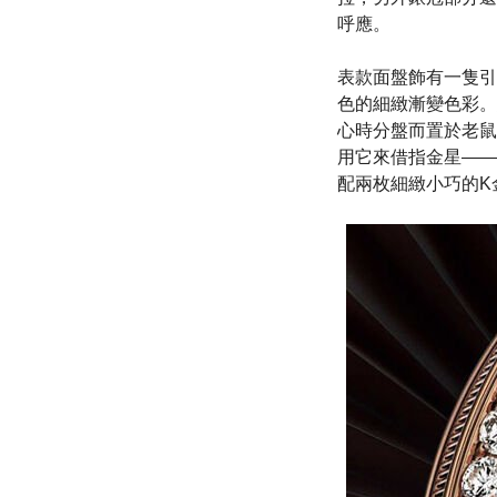
呼應。
表款面盤飾有一隻引
色的細緻漸變色彩。
心時分盤而置於老鼠
用它來借指金星——
配兩枚細緻小巧的K