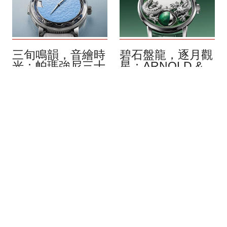
三旬鳴韻，音繪時
碧石盤龍，逐月觀
光：帕瑪強尼三十
星：ARNOLD &
周年 Carillon
SON Luna Magna
Tourbillon 鍾樂陀
Platinum Dragon
飛輪腕錶
Verdite
8月 2026
8月 2026
一段清脆悠揚的樂聲，源自
鉑金表殼、白金雕刻龍身，
三十年歲月淬鍊。帕瑪強尼
以及綠紋石打造的基底：
（Parmigiani Fleurier）今年
Arnold & Son 為 Luna
恰逢創立三十周年，特別推
Magna 系列揭開全新篇章，
出僅限量製作五枚的 「藝術
呈現一條盤旋於嶄新硬質寶
傑作系列」（Objets d』
石錶盤之上的雕刻巨龍。這
Art）Carillon Tourbillon 鍾樂
枚時計搭載於直徑 44 毫米
報時陀飛輪腕錶。其創作靈
的表殼之中，不僅以其象徵
感來自工坊在 2000 年修復
內涵展現磅礴氣勢，更憑藉