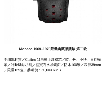
Monaco 1969–1979限量典藏版腕錶 第二款
不鏽鋼材質／Calibre 11自動上鏈機芯／時、分、小秒、日期顯
示／計時碼錶功能／藍寶石水晶鏡面／防水100米／表徑39mm
／限量169隻／參考價：50,000 RMB