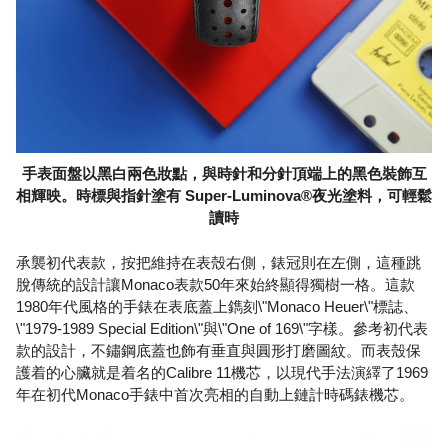
手表面盤以黑白兩色妝點，與時針和分針頂端上的黑色裝飾互
相輝映。時標與指針塗有 Super-Luminova®夜光塗料，可輕鬆
讀時
承襲初代表款，按把維持在表殼右側，錶冠則在左側，這種跳
脫傳統的設計讓Monaco表款50年來始終顯得獨樹一格。這款
1980年代風格的手錶在表底蓋上鐫刻\"Monaco Heuer\"標誌、
\"1979-1989 Special Edition\"與\"One of 169\"字樣。參考初代表
款的設計，不鏽鋼底蓋也飾有垂直與圓形打磨圖紋。而表殼保
護着的心臟就是着名的Calibre 11機芯，以現代手法演繹了1969
年在初代Monaco手錶中首次亮相的自動上鏈計時碼錶機芯。