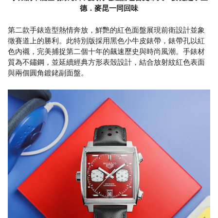
德．麥昆一同回味
第二款手錶造型熱情奔放，鮮艷的紅色面盤展現前衛設計並象
徵賽道上的勝利。此特別版採用黑色小牛皮錶帶，錶帶孔以紅
色內襯，完美捕捉第二個十年的飆速歷史與時尚風潮。手錶材
質為不鏽鋼，並延續經典方形表殼設計，結合放射紋紅色表面
與兩個圓角鍍銠副面盤。