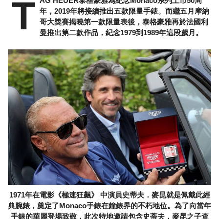
T
AG HEUER泰格豪雅為紀念Monaco系列上市50周
年，2019年將接續推出五款限量手錶。而繼五月摩納
哥大獎賽揭曉第一款限量表後，泰格豪雅再於法國利
曼推出第二款作品，紀念1979到1989年這段歲月。
1971年在電影《極速狂飆》 中演員史蒂夫．麥昆就是佩戴此經
典腕錶，奠定了Monaco手錶在鐘錶界的不朽地位。為了向當年
手錶的華麗登場致敬，此次特地邀請包含史蒂夫．麥昆之子查