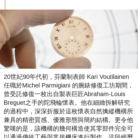
20世紀90年代初，芬蘭制表師 Kari Voutilainen
任職於Michel Parmigiani 的腕錶修復工坊期間，
曾受託修復一枚出自製表巨匠Abraham-Louis
Breguet之手的陀飛輪懷表。他在細緻拆解研究
的過程中，深深折服於這枚懷表自然擒縱機構所
兼具的精密質感、優雅形態與簡約結構。更令他
驚嘆的是，該機構的幾何構造使其零部件完全可
以通過傳統工藝與常規機床進行製作。這段經歷