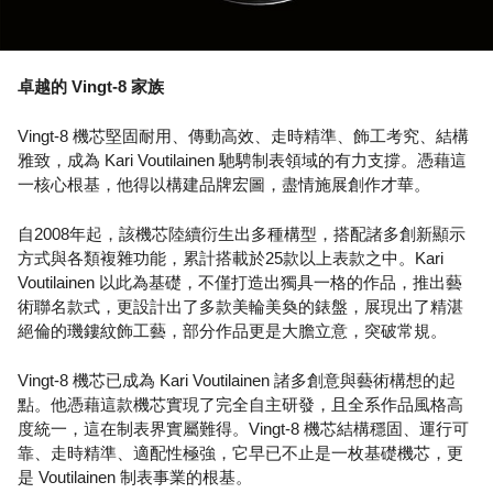
卓越的 Vingt-8 家族
Vingt-8 機芯堅固耐用、傳動高效、走時精準、飾工考究、結構
雅致，成為 Kari Voutilainen 馳騁制表領域的有力支撐。憑藉這
一核心根基，他得以構建品牌宏圖，盡情施展創作才華。
自2008年起，該機芯陸續衍生出多種構型，搭配諸多創新顯示
方式與各類複雜功能，累計搭載於25款以上表款之中。Kari
Voutilainen 以此為基礎，不僅打造出獨具一格的作品，推出藝
術聯名款式，更設計出了多款美輪美奐的錶盤，展現出了精湛
絕倫的璣鏤紋飾工藝，部分作品更是大膽立意，突破常規。
Vingt-8 機芯已成為 Kari Voutilainen 諸多創意與藝術構想的起
點。他憑藉這款機芯實現了完全自主研發，且全系作品風格高
度統一，這在制表界實屬難得。Vingt-8 機芯結構穩固、運行可
靠、走時精準、適配性極強，它早已不止是一枚基礎機芯，更
是 Voutilainen 制表事業的根基。