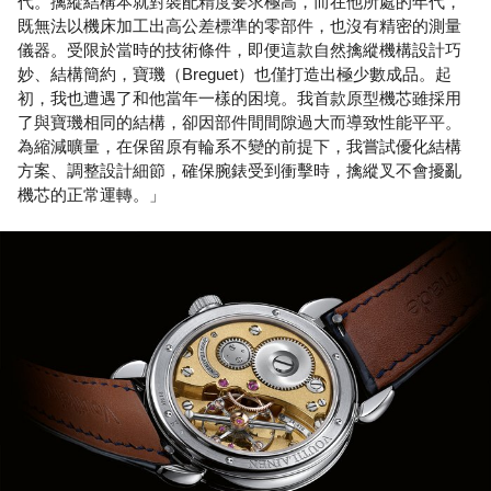
代。擒縱結構本就對裝配精度要求極高，而在他所處的年代，
既無法以機床加工出高公差標準的零部件，也沒有精密的測量
儀器。受限於當時的技術條件，即便這款自然擒縱機構設計巧
妙、結構簡約，寶璣（Breguet）也僅打造出極少數成品。起
初，我也遭遇了和他當年一樣的困境。我首款原型機芯雖採用
了與寶璣相同的結構，卻因部件間間隙過大而導致性能平平。
為縮減曠量，在保留原有輪系不變的前提下，我嘗試優化結構
方案、調整設計細節，確保腕錶受到衝擊時，擒縱叉不會擾亂
機芯的正常運轉。」