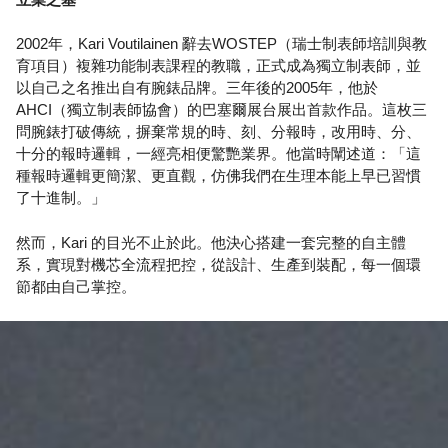
2002年，Kari Voutilainen 辭去WOSTEP（瑞士制表師培訓與教
育項目）複雜功能制表課程的教職，正式成為獨立制表師，並
以自己之名推出自有腕錶品牌。三年後的2005年，他於
AHCI（獨立制表師協會）的巴塞爾展台展出首款作品。這枚三
問腕錶打破傳統，摒棄常規的時、刻、分報時，改用時、分、
十分的報時邏輯，一經亮相便驚艷業界。他當時闡述道：「這
種報時邏輯更簡潔、更直觀，仿佛我們在生理本能上早已習慣
了十進制。」
然而，Kari 的目光不止於此。他決心搭建一套完整的自主體
系，實現對機芯全流程把控，從設計、生產到裝配，每一個環
節都由自己掌控。