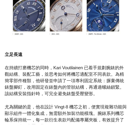
立足長遠
在持續打磨機芯的同時，Kari Voutilainen 已着手規劃腕錶的外
觀結構、裝配工藝，並思考如何將機芯適配至不同表款。為精
簡零部件種類，他研發並申請了一項專利固定系統：摒棄傳統
錶盤腳釘，改用固定在錶盤內的管狀結構，再通過螺絲鎖緊。
該結構安裝指針時，可完全避免錶盤受壓變形。
尤為關鍵的是，他在設計 Vingt-8 機芯之初，便實現複雜功能與
顯示組件一體化集成，無需額外加裝功能模塊。腕錶系列機芯
輪系保持統一，每一款衍生表款均配備專屬夾板，有效提升了
作品獨特的專屬收藏價值。