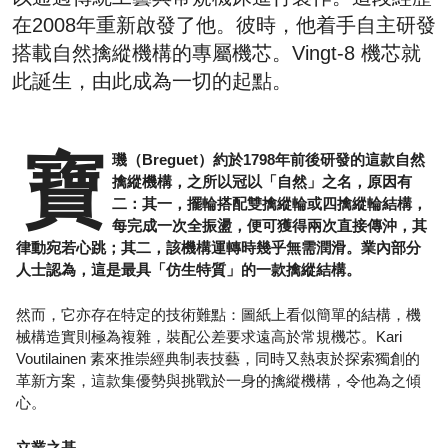
在2008年重新啟發了他。彼時，他着手自主研發
搭載自然擒縱機構的專屬機芯。Vingt-8 機芯就
此誕生，由此成為一切的起點。
寶
璣（Breguet）約於1798年前後研發的這款自然
擒縱機構，之所以冠以「自然」之名，原因有
二：其一，擺輪搭配雙擒縱輪或四擒縱輪結構，
每完成一次全振盪，便可獲得兩次直接傳沖，其
律動宛若心跳；其二，該機構運轉時幾乎無需潤滑。業內部分
人士認為，這是最具「仿生特質」的一款擒縱結構。
然而，它亦存在特定的技術難點：圖紙上看似簡單的結構，機
械構造實則極為複雜，裝配公差要求遠高於常規機芯。Kari
Voutilainen 素來推崇經典制表技藝，同時又熱衷於探索獨創的
革新方案，這款集優勢與挑戰於一身的擒縱機構，令他為之傾
心。
立業之基