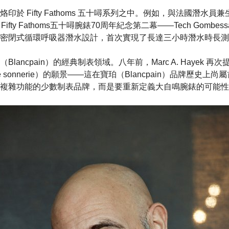
於 Fifty Fathoms 五十噚系列之中。例如，與法國潛水員兼生物
造的 Fifty Fathoms五十噚腕錶70周年紀念第二幕——Tech Gom
密閉式循環呼吸器潛水設計，首次實現了長達三小時潛水時長測
lancpain）的經典制表領域。八年前，Marc A. Hayek 
e sonnerie）的願景——這在寶珀（Blancpain）品牌歷史
複雜功能的少數制表品牌，而是要重新定義大自鳴腕錶的可能性