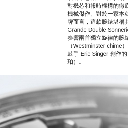
對機芯和報時機構的徹
機械傑作。對於一家本
牌而言，這款腕錶堪稱
Grande Double S
奏響兩首獨立旋律的腕
（Westminster ch
鼓手 Eric Singer 創
珀）。