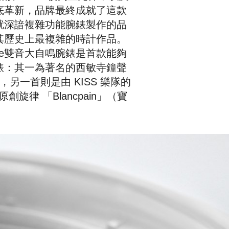
底革新，品牌最終成就了這款
就深諳複雜功能腕錶製作的品
其歷史上最複雜的時計作品。
onnerie雙音大自鳴腕錶是首款能夠
錶：其一為著名的西敏寺鐘聲
ime），另一首則是由 KISS 樂隊的
作的原創旋律 「Blancpain」（寶