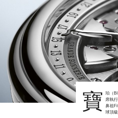
寶
珀（B
席執行
鼻祖Fi
球頂級