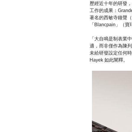
歷經近十年的研發，寶
工作的成果：Grand
著名的西敏寺鐘聲（West
「Blancpain」（
「大自鳴是制表業中
適，而非僅作為陳列
未給研發設定任何時
Hayek 如此闡釋。