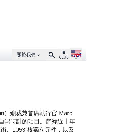
Open About menu
Open language menu
Club
Search
關於我們
CLUB
ain）總裁兼首席執行官 Marc
研發大自鳴時計的項目。歷經近十年
技術、1053 枚獨立元件，以及