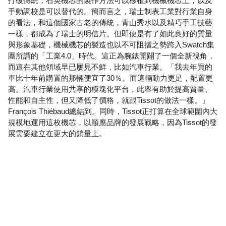
打破傳統，石英機芯的製作方法可以移植到機械機芯上，以及
手動調校是可以替代的。簡而言之，瑞士制表工業對行業自身
的看法，和這個國家古老的傳統，青山秀水以及精巧手工技藝
一樣，都成為了瑞士的明信片。但即便是有了如此良好的質量
與形象基礎，機械機芯的製造也以不可阻擋之勢跨入Swatch集
團所謂的「工業4.0」時代。這正為腕錶開闢了一個全新視角，
而這在其他領域早已屢見不鮮，比如汽車行業。「我去年買的
車比十年前購置的那輛便宜了30％。而這輛動力更足，配置更
高。汽車行業使用共享的模塊化平台，此舉有助於提高質量、
性能和自主性，但又降低了價格，就跟Tissot的做法一樣。」
François Thiébaud總結到。同時，Tissot正打算在全球範圍內大
規模地運用這枚機芯，以順應品牌的發展戰略，因為Tissot的發
展需要建立在更大的銷量上。