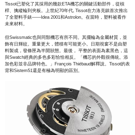
Tissot已塑化了其採用的幾款ETA機芯的關鍵活動部件，從槓
桿、擒縱輪到夾板。上世紀70年代, Tissot在力洛克鎮首次推出
了全塑料手錶——Idea 2001和Astrolon。在當時，塑料被看作
未來材料。
但Swissmatic也與同類機芯有所不同。其擺輪為金屬材質，並
飾有日輝紋。重量更大，體積有可能更小。日期視窗不是由塑
料製成，發條匣為半開狀態。最後， 平整的表面為素黑色，這
與Swatch經典的多色多彩恰恰相反。「機芯的外觀很傳統。添
加色彩並非品牌特色。」François Thiébaud解釋說。Tissot的表
背和Sistem51還是有極為明顯的區別。