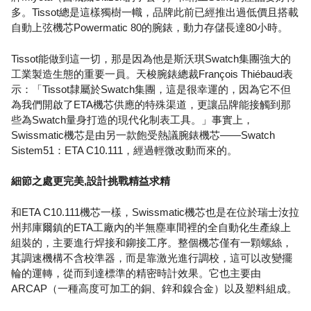
多。Tissot總是這樣獨樹一幟，品牌此前已經推出過低價且搭載
自動上弦機芯Powermatic 80的腕錶，動力存儲長達80小時。
Tissot能做到這一切，那是因為他是斯沃琪Swatch集團強大的
工業製造生態的重要一員。天梭腕錶總裁François Thiébaud表
示：「Tissot隸屬於Swatch集團，這是很幸運的，因為它不但
為我們開啟了ETA機芯供應的特殊渠道，更讓品牌能接觸到那
些為Swatch量身打造的現代化制表工具。」事實上，
Swissmatic機芯是由另一款飽受熱議腕錶機芯——Swatch
Sistem51：ETA C10.111，經過輕微改動而來的。
細節之處更完美,設計挑戰精益求精
和ETA C10.111機芯一樣，Swissmatic機芯也是在位於瑞士汝拉
州邦庫爾鎮的ETA工廠內的半無塵車間裡的全自動化生產線上
組裝的，主要進行焊接和鉚接工序。整個機芯僅有一顆螺絲，
其調速機構不含校準器，而是靠激光進行調校，這可以改變擺
輪的運轉，從而到達標準的精密時計效果。它也主要由
ARCAP（一種高度可加工的銅、鋅和鎳合金）以及塑料組成。