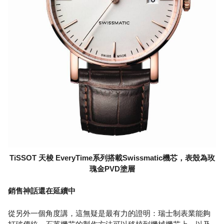
TiSSOT 天梭 EveryTime系列搭載Swissmatic機芯，表殼為玫
瑰金PVD塗層
銷售神話還在延續中
從另外一個角度講，這無疑是最有力的證明：瑞士制表業能夠