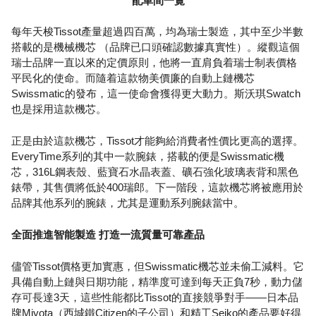
配車間一覽
每年天梭Tissot產量超過四百萬，均為瑞士製造，其中至少半數
搭載的是機械機芯 （品牌已口頭確認數據真實性）。縱觀這個
瑞士品牌一直以來的定價原則，他將一直肩負着瑞士制表價格
平民化的使命。而隨着這款物美價廉的自動上鏈機芯
Swissmatic的發布，這一使命會獲得更大動力。斯沃琪Swatch
也是採用這款機芯。
正是由於這款機芯，Tissot才能夠給消費者性價比更高的選擇。
EveryTime系列的其中一款腕錶，搭載的便是Swissmatic機
芯，316L鋼表殼、藍寶石水晶表蓋、礦石強化玻璃表背和黑色
錶帶，其售價將低於400瑞郎。下一階段，這款機芯將被應用於
品牌其他系列的腕錶，尤其是運動系列腕錶當中。
全面推進智能製造 打造一流質量可靠產品
儘管Tissot價格更加實惠，但Swissmatic機芯並未偷工減料。它
具備自動上鏈與日期功能，精準度可達到每天正負7秒，動力儲
存可長達3天，這些性能都比Tissot的直接競爭對手——日本品
牌Miyota（西城鐵Citizen的子公司）和精工Seiko的產品要好得