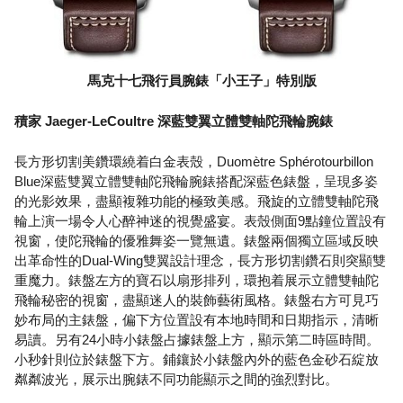
馬克十七飛行員腕錶「小王子」特別版
積家 Jaeger-LeCoultre 深藍雙翼立體雙軸陀飛輪腕錶
長方形切割美鑽環繞着白金表殼，Duomètre Sphérotourbillon
Blue深藍雙翼立體雙軸陀飛輪腕錶搭配深藍色錶盤，呈現多姿
的光影效果，盡顯複雜功能的極致美感。飛旋的立體雙軸陀飛
輪上演一場令人心醉神迷的視覺盛宴。表殼側面9點鐘位置設有
視窗，使陀飛輪的優雅舞姿一覽無遺。錶盤兩個獨立區域反映
出革命性的Dual-Wing雙翼設計理念，長方形切割鑽石則突顯雙
重魔力。錶盤左方的寶石以扇形排列，環抱着展示立體雙軸陀
飛輪秘密的視窗，盡顯迷人的裝飾藝術風格。錶盤右方可見巧
妙布局的主錶盤，偏下方位置設有本地時間和日期指示，清晰
易讀。另有24小時小錶盤占據錶盤上方，顯示第二時區時間。
小秒針則位於錶盤下方。鋪鑲於小錶盤內外的藍色金砂石綻放
粼粼波光，展示出腕錶不同功能顯示之間的強烈對比。