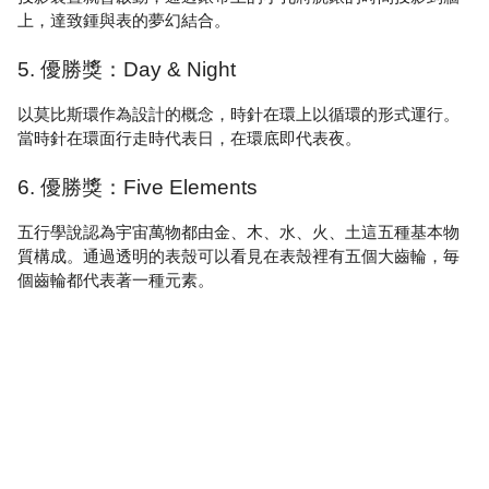
上，達致鍾與表的夢幻結合。
5. 優勝獎：Day & Night
以莫比斯環作為設計的概念，時針在環上以循環的形式運行。
當時針在環面行走時代表日，在環底即代表夜。
6. 優勝獎：Five Elements
五行學說認為宇宙萬物都由金、木、水、火、土這五種基本物
質構成。通過透明的表殼可以看見在表殼裡有五個大齒輪，毎
個齒輪都代表著一種元素。