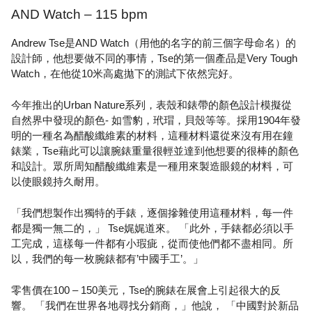
AND Watch – 115 bpm
Andrew Tse是AND Watch（用他的名字的前三個字母命名）的
設計師，他想要做不同的事情，Tse的第一個產品是Very Tough
Watch，在他從10米高處拋下的測試下依然完好。
今年推出的Urban Nature系列，表殼和錶帶的顏色設計模擬從
自然界中發現的顏色- 如雪豹，玳瑁，貝殼等等。採用1904年發
明的一種名為醋酸纖維素的材料，這種材料還從來沒有用在鐘
錶業，Tse藉此可以讓腕錶重量很輕並達到他想要的很棒的顏色
和設計。眾所周知醋酸纖維素是一種用來製造眼鏡的材料，可
以使眼鏡持久耐用。
「我們想製作出獨特的手錶，逐個摻雜使用這種材料，每一件
都是獨一無二的，」 Tse娓娓道來。 「此外，手錶都必須以手
工完成，這樣每一件都有小瑕疵，從而使他們都不盡相同。所
以，我們的每一枚腕錶都有’中國手工’。」
零售價在100 – 150美元，Tse的腕錶在展會上引起很大的反
響。 「我們在世界各地尋找分銷商，」他說， 「中國對於新品