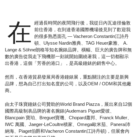
在
經過長時間的夜間飛行後，我從日內瓦途徑倫敦
前往香港，在到達香港國際機場後見到了歡迎我
的很多熟悉面孔 — Vacheron Constantin江詩丹
頓、Ulysse Nardin雅典、TAG Heuer豪雅、 A.
Lange & Söhne朗格等知名腕錶品牌。橫幅、巨大的廣告牌和無
數的廣告從我走下飛機那一刻就開始圍繞著我，這一切都顯示
出香港，這個「芳香的港口」，是高級鐘錶的銷售中心。
然而，在香港貿易發展局香港鐘錶展，重點關注的主要是新興
品牌，想為自己打出知名度的公司，以及OEM / ODM和其他廠
商。
由太子珠寶鐘錶公司贊助的World Brand Piazza，展出來自12個
國際高級制表品牌的著名腕錶(Audemars Piguet愛彼、
Blancpain 寶珀、Breguet寶璣、Chopard蕭邦、Franck Muller、
IWC 萬國、Jaeger-LeCoultre積家、Omega歐米茄、Panerai沛
納海、Piaget伯爵和Vacheron Constantin江詩丹頓)，但展會內