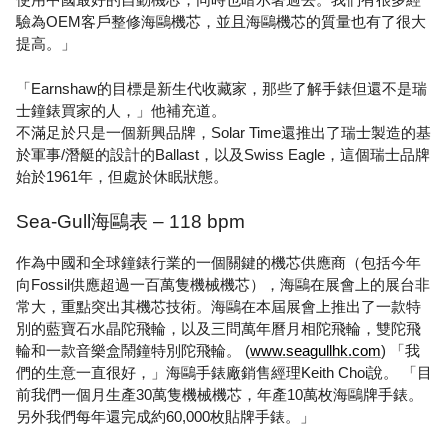
驗為OEM客戶整修海鷗機芯，並且海鷗機芯的質量也有了很大
提高。」
「Earnshaw的目標是新生代收藏家，那些了解手錶但還不是瑞
士鐘錶買家的人，」他補充道。
不滿足於只是一個新興品牌，Solar Time還推出了瑞士製造的基
於軍事/潛艇的設計的Ballast，以及Swiss Eagle，這個瑞士品牌
始於1961年，但處於休眠狀態。
Sea-Gull海鷗表 – 118 bpm
作為中國和全球鐘錶行業的一個關鍵的機芯供應商（包括今年
向Fossil供應超過一百萬隻機械機芯），海鷗在展會上的展台非
常大，重點突出其機芯技術。海鷗在本屆展會上推出了一款特
別的藍寶石水晶陀飛輪，以及三問萬年曆月相陀飛輪，雙陀飛
輪和一款音樂盒鬧鐘特別陀飛輪。 (
www.seagullhk.com
) 「我
們的生意一直很好，」海鷗手錶廠銷售經理Keith Choi說。 「目
前我們一個月生產30萬隻機械機芯，年產10萬枚海鷗牌手錶。
另外我們每年還完成約60,000枚貼牌手錶。」