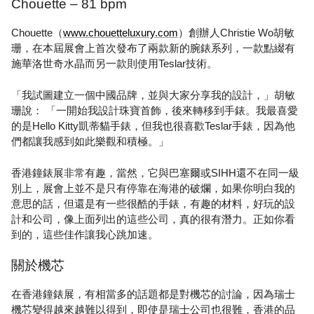
Chouette – 81 bpm
Chouette（
www.chouetteluxury.com
）創辦人Christie Wo胡敏
珊，在本屆展會上首次發布了兩款新的腕錶系列，一款點綴有
施華洛世奇水晶而另一款則使用Teslar技術。
「我試圖建立一個中國品牌，並與大家分享我的設計，」胡敏
珊說： 「一開始我設計珠寶首飾，後來轉移到手錶。我最喜愛
的是Hello Kitty凱蒂貓手錶，但我也很喜歡Teslar手錶，因為他
們都讓我感到如此樂觀和積極。」
香港鐘錶展非常有趣，當然，它與巴塞爾或SIHH還不在同一級
別上，展會上並不是只有停靠在海港的破爛，如果你明白我的
意思的話，但還是有一些很酷的手錶，有趣的材料，好玩的設
計和公司，像上面列出的這些公司，真的很有潛力。正如你看
到的，這些佳作讓我心跳加速。
關於機芯
在香港鐘錶展，有相當多的話題都是對機芯的討論，因為瑞士
機芯變得越來越難以得到，即使是瑞士公司也很難，香港的品