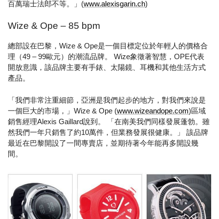
百萬瑞士法郎不等。」(
www.alexisgarin.ch
)
Wize & Ope – 85 bpm
總部設在巴黎，Wize & Ope是一個目標定位於年輕人的價格合
理（49 – 99歐元）的潮流品牌。 Wize象徵著智慧，OPE代表
開放意識，該品牌主要有手錶、太陽鏡、耳機和其他生活方式
產品。
「我們非常注重細節，亞洲是我們起步的地方，對我們來說是
一個巨大的市場，」Wize & Ope (
www.wizeandope.com
)區域
銷售經理Alexis Gaillard說到。 「在南美我們同樣發展蓬勃。雖
然我們一年只銷售了約10萬件，但業務發展很健康。」 該品牌
最近在巴黎開設了一間專賣店，並期待著今年能再多開設幾
間。