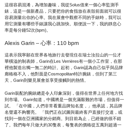
這很容易混淆，為增加趣味，我從Solus借來一個心率監測手
錶，這是一個新產品，只要把你的食指放在表殼前面就可以很
容易測量出你的心率。我在展會中觀察不同的手錶時，我可以
用它測量有哪些手錶讓我心跳加快。順便說一下，我的靜息心
率是每分鐘52次(bpm)。
Alexis Garin – 心率：110 bpm
這表示我寧願在世界各地旅行去發現住在瑞士汝拉山的一位才
華橫溢的制表師，Garin在Les Verrières有一個小工作室，在那
裡他製造出獨一無二的時計。起初，Garin認為自己似乎與品牌
廊格格不入，他對面是Cosmopolitan特許腕錶，但到了第三
天，Garin則樂見展會並享受接觸到的熱情。
Garin裝配的腕錶總是令人印象深刻，值得在世界上任何地方找
到市場。 Garin知道，中國將是一個充滿艱難的市場，但值得一
試。 「在中國，人們非常看重品牌知名度，」他承認，其品牌
名聲還不夠響亮。 「我們正在試圖與最終客戶直接打交道，或
找到一個在亞洲國家的分銷商。到目前為止，已經做的很不錯
了。我們每年只做大約30隻表，每隻表的價格從五萬到超過一