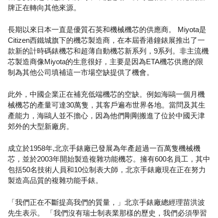
牌正在轉向其他來源。
長期以來日本一直是優質石英和機械機芯的供應商。 Miyota是
Citizen西鐵城旗下的機芯製造商，在本屆香港鐘錶展推出了一
款新的計時碼錶機芯和超薄自動機芯新系列，9系列。非主流機
芯製造商像Miyota的生意很好，主要是因為ETA機芯供應的限
制為其他公司填補這一市場空缺提供了機會。
此外，中國企業正在補充低端機芯的空缺。例如海鷗一個月機
械機芯的產量可達30萬隻，其客戶遍布世界各地。當問及其生
產能力，海鷗人並不擔心，因為他們剛剛搬進了位於中國天津
郊外的大型新廠房。
成立於1958年,北京手錶廠已發展為年產超過一百萬隻機械機
芯，並於2003年開始製造複雜功能機芯。擁有600名員工，其中
包括50名技術人員和10位制表大師，北京手錶廠現在正在努力
製造高品質的複雜功能手錶。
「我們正在不斷提高我們的質量，」北京手錶廠總經理苗洪波
先生表示。 「我們沒有瑞士制表業那樣的歷史，我們必須學習