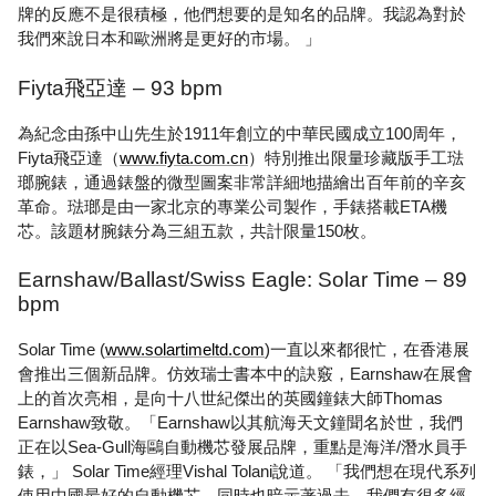
牌的反應不是很積極，他們想要的是知名的品牌。我認為對於
我們來說日本和歐洲將是更好的市場。 」
Fiyta飛亞達 – 93 bpm
為紀念由孫中山先生於1911年創立的中華民國成立100周年，
Fiyta飛亞達（
www.fiyta.com.cn
）特別推出限量珍藏版手工琺
瑯腕錶，通過錶盤的微型圖案非常詳細地描繪出百年前的辛亥
革命。琺瑯是由一家北京的專業公司製作，手錶搭載ETA機
芯。該題材腕錶分為三組五款，共計限量150枚。
Earnshaw/Ballast/Swiss Eagle: Solar Time – 89
bpm
Solar Time (
www.solartimeltd.com
)一直以來都很忙，在香港展
會推出三個新品牌。仿效瑞士書本中的訣竅，Earnshaw在展會
上的首次亮相，是向十八世紀傑出的英國鐘錶大師Thomas
Earnshaw致敬。「Earnshaw以其航海天文鐘聞名於世，我們
正在以Sea-Gull海鷗自動機芯發展品牌，重點是海洋/潛水員手
錶，」 Solar Time經理Vishal Tolani說道。 「我們想在現代系列
使用中國最好的自動機芯，同時也暗示著過去。我們有很多經