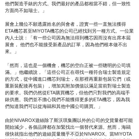
他們製造手錶的方式。我們最好的產品都相當不錯，但一致性
方面尚不如瑞士。」
展會上幾位不願透露姓名的與會者，證實一些一直無法獲得
ETA機芯甚至MIYOTA機芯的公司已經找到另一種方式。一位業
內人士說：「有一些公司因為無法得到機芯因而沒有出席本屆
展會， 他們也不能接受新產品的訂單，因為他們根本做不出
來。」
「然而，這也是一個機會，機芯的空白正被一些聰明的公司填
滿。」他繼續說，「這些公司正在尋找一種符合瑞士製造規定
的方式，從中國進口機芯到瑞士，在那裡再重新包裝它們（或
重新裝配後再包裝），增加其附加價值以滿足當前對瑞士製造
的要求。我們仍然從ETA購買機芯，但他們只對我們的高端手
錶供應。我們並不擔心我們不能獲得更多的ETA機芯，因為我
們知道我們可以從海鷗和其他中國公司購買。」
由於NIVAROX遊絲除了斯沃琪集團以外的公司的交貨量都可能
開始減少，各個品牌都在加緊找出一個替代來源。然而，海鷗
很快就指出他們的遊絲質量幾乎不亞於NIVAROX。當MIYOTA