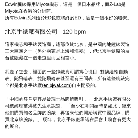
Edwin腕錶採用Miyota機芯，這是一個日本品牌，而Z-Lab是
Miyota在香港的分銷商。
所有Edwin系列始於ED也或將終於ED，這是一個很好的聯繫。
北京手錶廠有限公司– 120 bpm
這家機芯和手錶製造商，總部位於北京，是中國內地鐘錶製造
三大巨頭之一（另外兩家是上海和海鷗），但北京手錶廠的展
台被隱藏在一個走道里而且相當小。
我走了進去，裡面的一些鐘錶真可謂賞心悅目- 雙擒縱輪自動
表、陀飛輪表、雙陀飛輪表甚至還有三問表，所有這些腕錶完
全都是北京手錶廠(
en.bjwaf.com
)自主開發的。
「中國的客戶更容易被瑞士品牌所吸引，」 北京手錶廠有限公
司總經理苗洪波先生承認道。 「至少在剛開始時是如此，後來
他們購買知名品牌的腕錶，再後來他們開始購買中國品牌，購
買北京牌腕錶。」 明年，北京手錶廠承諾在展會上將會有更大
的展台。