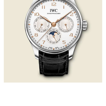
積家 Jaeger LeCoultre