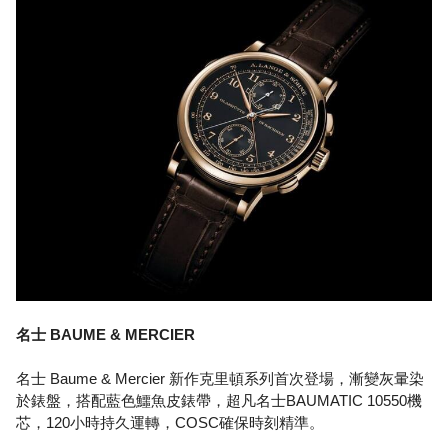
名士 BAUME & MERCIER
名士 Baume & Mercier 新作克里頓系列首次登場，漸變灰暈染
於錶盤，搭配藍色鱷魚皮錶帶，超凡名士BAUMATIC 10550機
芯，120小時持久運轉，COSC確保時刻精準。