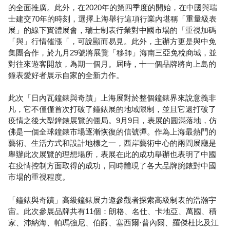
的全面推廣。此外，在2020年的第四季度的開始，在中國與瑞
士建交70年的時刻，選擇上海舉行這項行業內堪稱「重量級表
展」的線下實體展會，瑞士制表行業對中國市場的「重視加碼
「與」行情催漲「，可說顯而易見。此外，主辦方更是與中免
集團合作，於九月29號將展覽「移師」海南三亞免稅商城，並
對往來遊客開放，為期一個月。屆時，十一個品牌將向上島的
鐘表愛好者展示自家的全新力作。
此次「日內瓦鐘錶與奇蹟」上海展對於整個鐘錶界來說意義非
凡，它不僅僅首次打破了鐘錶展的地域限制，並且它還打破了
疫情之後大型鐘錶展覽的僵局。9月9日，表展的圓滿落地，仿
佛是一個全球鐘錶市場逐漸恢復的信號彈。作為上海最熱門的
藝術、生活方式和設計地標之一，西岸藝術中心的兩間展廳是
舉辦此次展覽的理想場所，表展在此的成功舉辦也表明了中國
在疫情控制方面取得的成功，同時體現了各大品牌腕錶對中國
市場的重視程度。
「鐘錶與奇蹟」高級鐘錶展力邀參觀者探索高級制表的浩瀚宇
宙。此次參展品牌共有11個：朗格、名仕、卡地亞、萬國、積
家、沛納海、帕瑪強尼、伯爵、塞西爾·普內爾、羅傑杜比及江