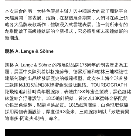
本次展會的另一大特色便是主辦方與中國最大的電子商務平台
天貓展開「雲表展」活動，在整個展會期間，人們可在線上領
略各大品牌表款新作，體驗浸入式雲端表展。這一前所未有的
創舉開啟了高級鐘錶展的全新模式，它必將引領未來鐘錶展的
新潮流。
朗格 A. Lange & Söhne
朗格 A. Lange & Söhne 的布展以品牌175周年的制表歷史為主
題，展區中央陳列着以格拉蘇蒂、德累斯頓和柏林三地標誌性
建築勾勒的出品牌發展歷史的微縮模型。此次在上海全球首發
三款朗格1815系列18K蜂蜜金限量版腕錶。TOURBOGRAPH
陀飛輪追針計時萬年曆腕錶，表殼由18K蜂蜜金製成，黑色鍍銠
錶盤結合浮雕設計。1815追針腕錶，首次以18K蜜蜂金搭配實
心銀黑色錶盤，彰顯卓越品質。1815纖薄腕錶，白色琺瑯錶盤
採用兩個表面設計，厚度僅6.3毫米。三款腕錶均以「致敬費爾
迪南多·阿道夫·朗格」命名。