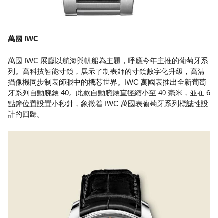
萬國 IWC
萬國 IWC 展廳以航海與帆船為主題，呼應今年主推的葡萄牙系
列。高科技智能寸鏡，展示了制表師的寸鏡數字化升級，高清
攝像機同步制表師眼中的機芯世界。IWC 萬國表推出全新葡萄
牙系列自動腕錶 40。此款自動腕錶直徑縮小至 40 毫米，並在 6
點鐘位置設置小秒針，象徵着 IWC 萬國表葡萄牙系列標誌性設
計的回歸。