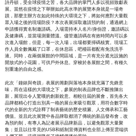
詩丹頓，受全球疫情之苦，各大品牌的掌門人多以視頻致獻表
展。當然在疫情之下舉辦如此高水準的展覽本身就是一場奇
蹟，那麼主辦方在如此特殊的大環境之下，將如何應對大量觀
眾入場之後的現場防疫？本次表展採取邀請預約制，通過網上
申請獲得實名制邀請碼。入場需持本人名片/身份證，邀請碼以
及健康碼，並當場測量體溫。儘管邀請碼在有效時間內可以多
次進入場館，但是，每一次入場，出場都要掃碼核實。現場工
作人員全數佩戴了口罩，在休息區，吧檯區都配有免洗洗手
液。同時，在兩個展館的中間區域，是一片有充分遮光設施的
開放式的小花園，可供戶外休息。穿梭於各展館之間，有種久
別重逢的自由之感。
此次「鐘錶與奇蹟」表展的籌劃與落地本身就充滿了先鋒意
味，而在這樣的大環境之下，參展的制表品牌也不斷推陳出
新，展現出令人驚嘆的創新銳意。相較往屆的展會，首先各大
品牌都精心打造出別具一格的展台來吸引觀眾，用符合數字時
代的全新的方式詮釋了制表藝術的歷史積澱、人文傳承和工藝
價值。並且此次展覽中各品牌取都消了傳統的新品發布會，改
為預約制，有專人為記者展示品牌新品，以避免觀眾大量聚
集；並且以往常見的USB和紙制宣傳資料也全部上傳至雲端供