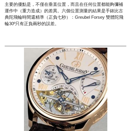
主要的優點是，不僅在垂直位置，而且在任何位置都能夠彌補
運作中（重力造成）的差異。六個位置測量的結果是手錶比古
典陀飛輪時間還精準（正負七秒）：Greubel Forsey 雙體陀飛
輪30º只有正負兩秒的誤差。