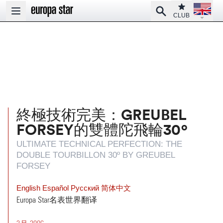
Open la
Club
Search
Open main menu
CLUB
終極技術完美：GREUBEL
FORSEY的雙體陀飛輪30º
ULTIMATE TECHNICAL PERFECTION: THE
DOUBLE TOURBILLON 30º BY GREUBEL
FORSEY
English
Español
Pусский
简体中文
Europa Star名表世界翻译