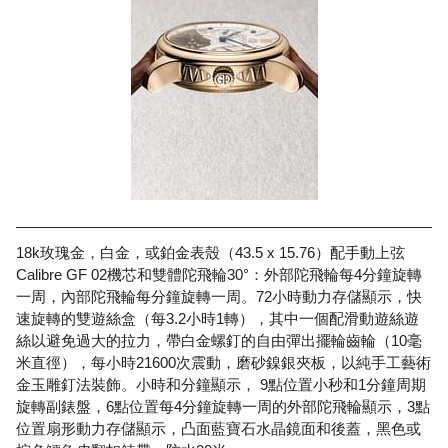
18k玫瑰金，白金，或鉑金表殼（43.5 x 15.76）配手動上弦
Calibre GF 02機芯和雙體陀飛輪30°：外部陀飛輪每4分鐘旋轉
一周，內部陀飛輪每分鐘旋轉一周。72小時動力存儲顯示，快
速旋轉的雙遊絲盒（每3.2小時1轉），其中一個配滑動遊絲遊
絲以避免過大的拉力，帶白金螺釘的自由彈出擺輪齒輪（10毫
米直徑），每小時21600次震動，磨砂鎳銀夾板，以純手工藝術
金玉雕釘法裝飾。小時和分鐘顯示， 9點位置小秒和1分鐘周期
旋轉副錶盤，6點位置每4分鐘旋轉一周的外部陀飛輪顯示，3點
位置扇形動力存儲顯示，凸面藍寶石水晶鏡面和後蓋，黑色或