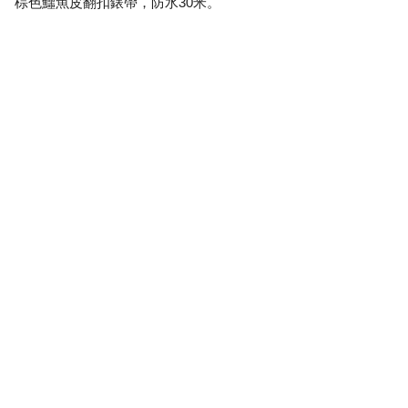
棕色鱷魚皮翻扣錶帶，防水30米。
更多