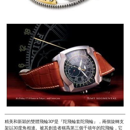
精美和新穎的雙體飛輪30º是『陀飛輪套陀飛輪』，兩個旋轉支
架以30度角相連。被其創造者稱爲第三個千禧年的陀飛輪，它