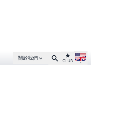
Open About menu
Open language menu
Club
Search
關於我們
CLUB