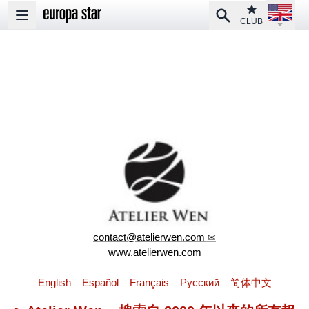
Open la
Club
Search
Open main menu
CLUB
contact@atelierwen.com
www.atelierwen.com
English
Español
Français
Pусский
简体中文