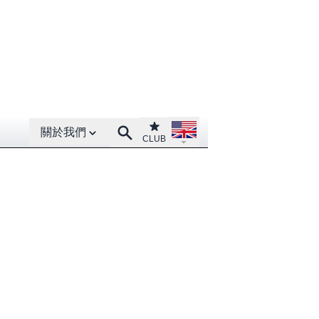
Open About menu
Open language menu
Club
Search
關於我們
CLUB