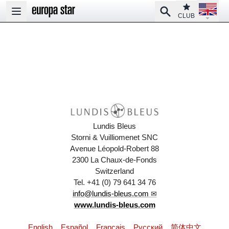
Open la
Club
Search
Open main menu
CLUB
Lundis Bleus
Storni & Vuilliomenet SNC
Avenue Léopold-Robert 88
2300 La Chaux-de-Fonds
Switzerland
Tel. +41 (0) 79 641 34 76
info@lundis-bleus.com
www.lundis-bleus.com
English
Español
Français
Pусский
简体中文