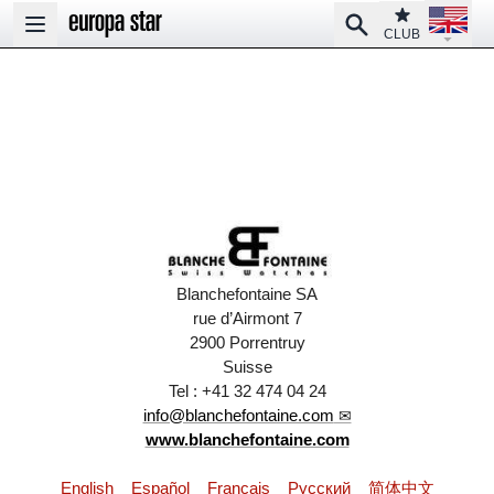
Open la
Club
Search
Open main menu
CLUB
Blanchefontaine SA
rue d’Airmont 7
2900 Porrentruy
Suisse
Tel : +41 32 474 04 24
info@blanchefontaine.com
www.blanchefontaine.com
English
Español
Français
Pусский
简体中文