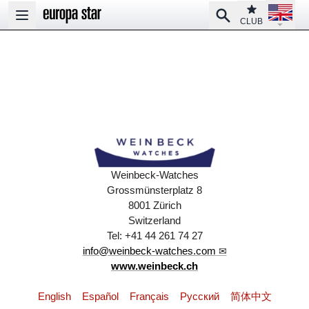
Open la
Club
Search
Open main menu
CLUB
Weinbeck-Watches
Grossmünsterplatz 8
8001 Zürich
Switzerland
Tel: +41 44 261 74 27
info@weinbeck-watches.com
www.weinbeck.ch
English
Español
Français
Pусский
简体中文