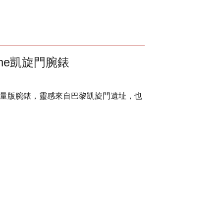
omphe凱旋門腕錶
he"凱旋門限量版腕錶，靈感來自巴黎凱旋門遺址，也
。