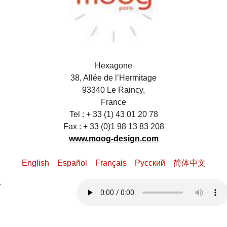
Hexagone
38, Allée de l’Hermitage
93340 Le Raincy,
France
Tel : + 33 (1) 43 01 20 78
Fax : + 33 (0)1 98 13 83 208
www.moog-design.com
English
Español
Français
Pусский
简体中文