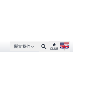
Open About menu
Open language menu
Club
Search
關於我們
CLUB