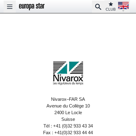
Open la
Club
Search
Open main menu
CLUB
Nivarox–FAR SA
Avenue du Collège 10
2400 Le Locle
Suisse
Tél : +41 (0)32 933 43 34
Fax : +41(0)32 933 44 44