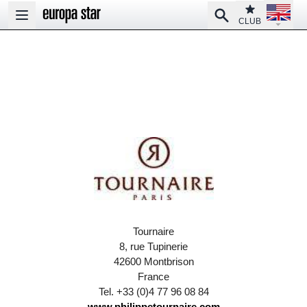
Open la
Club
Search
Open main menu
CLUB
Tournaire
8, rue Tupinerie
42600 Montbrison
France
Tel. +33 (0)4 77 96 08 84
www.philippetournaire.com