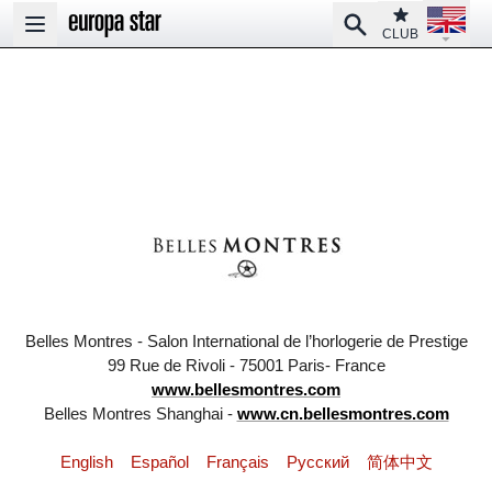
Open la
Club
Search
Open main menu
CLUB
Belles Montres - Salon International de l’horlogerie de Prestige
99 Rue de Rivoli - 75001 Paris- France
www.bellesmontres.com
Belles Montres Shanghai -
www.cn.bellesmontres.com
English
Español
Français
Pусский
简体中文