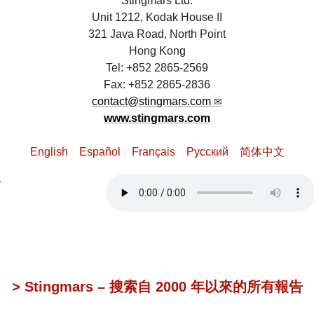
Stingmars Ltd.
Unit 1212, Kodak House II
321 Java Road, North Point
Hong Kong
Tel: +852 2865-2569
Fax: +852 2865-2836
contact@stingmars.com
www.stingmars.com
English
Español
Français
Pусский
简体中文
> Stingmars – 搜索自 2000 年以來的所有報告