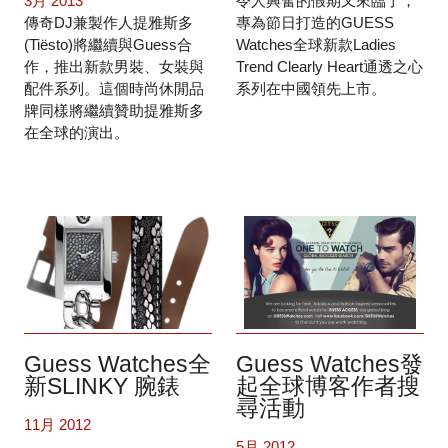
3月 2013
令人興奮的假期又來臨了，
傳奇DJ兼製作人提雅斯多
專為節日打造的GUESS
(Tiësto)將繼續與Guess合
Watches全球新款Ladies
作，推出新款男裝、女裝與
Trend Clearly Heart通透之心
配件系列。這個時尚休閒品
系列在中國領先上市。
牌同樣將繼續贊助提雅斯多
在全球的演出。
Guess Watches全
Guess Watches發
新SLINKY 腕錶
起全球博客作者搜
尋活動
11月 2012
5月 2012