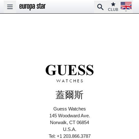
Open la
Club
Search
Open main menu
CLUB
蓋爾斯
Guess Watches
145 Woodward Ave.
Norwalk, CT 06854
U.S.A.
Tel: +1 203.866.3787