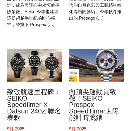
計，成為表迷心中永恆的探
含的自然色彩與工藝精神轉
險象徵。Seiko 今年也延續
化為腕間藝術。今年秋冬推
這份超越半世紀的匠心精
出的 Presage (…)
神，替旗下 Prospex (…)
致敬競速里程碑：
向頂尖運動員致
SEIKO
敬！SEIKO
Speedtimer X
Prospex
Datsun 240Z 聯名
SpeedTimer太陽
表款
能計時腕錶
9月 2025
9月 2025