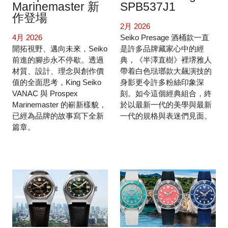
Marinemaster 新
SPB537J1
作登場
2月 2026
4月 2026
Seiko Presage 酒桶款一直
開拓視野、邁向未來，Seiko
是許多品牌藏家心中的經
前進的腳步永不停歇。透過
典，《半澤直樹》裡堺雅人
材質、設計、理念與創作價
帶着白色琺瑯款大飆演技的
值的全面思考，King Seiko
身影更令許多粉絲印象深
VANAC 與 Prospex
刻。如今這個經典組合，終
Marinemaster 的嶄新樣貌，
於以最新一代的美學與最新
已經為品牌的故事寫下全新
一代的規格與表迷們見面。
篇章。