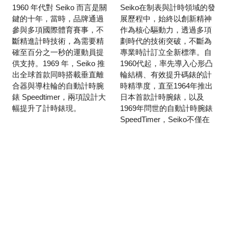
1960 年代對 Seiko 而言是關
Seiko在制表與計時領域的發
鍵的十年，當時，品牌通過
展歷程中，始終以創新精神
參與多項國際體育賽事，不
作為核心驅動力，透過多項
斷精進計時技術，為需要精
劃時代的技術突破，不斷為
確至百分之一秒的運動員提
專業時計訂立全新標準。自
供支持。1969 年，Seiko 推
1960代起，率先導入心形凸
出全球首款同時搭載垂直離
輪結構、有效提升碼錶的計
合器與導柱輪的自動計時腕
時精準度，直至1964年推出
錶 Speedtimer，兩項設計大
日本首款計時腕錶，以及
幅提升了計時錶現。
1969年問世的自動計時腕錶
SpeedTimer，Seiko不僅在
運動領域寫下制表技術的多
項