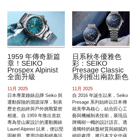
1959 年傳奇新篇
日系秋冬優雅色
章！SEIKO
彩：SEIKO
Prospex Alpinist
Presage Classic
全面升級
系列推出兩款新色
11月 2025
11月 2025
日本專業鐘錶品牌 Seiko 與
自 2016 年誕生以來，Seiko
運動探險的淵源深厚，制表
Presage 系列始終以日本傳
歷史也始終與戶外挑戰緊密
統美學為核心，結合匠心工
相連。自 1959 年推出首款
藝與機械制表技術，展現品
專為登山家設計的運動腕錶
牌獨樹一幟的設計語言。透
Laurel Alpinist 以來，便以堅
過獨特的錶盤材質與細膩的
固耐用、實用功能和經典設
細節處理，將日本文化中蘊