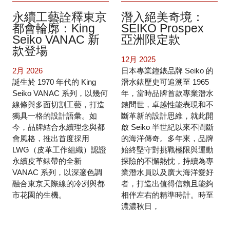
永續工藝詮釋東京
潛入絕美奇境：
都會輪廓：King
SEIKO Prospex
Seiko VANAC 新
亞洲限定款
款登場
12月 2025
2月 2026
日本專業鐘錶品牌 Seiko 的
誕生於 1970 年代的 King
潛水錶歷史可追溯至 1965
Seiko VANAC 系列，以幾何
年，當時品牌首款專業潛水
線條與多面切割工藝，打造
錶問世，卓越性能表現和不
獨具一格的設計語彙。如
斷革新的設計思維，就此開
今，品牌結合永續理念與都
啟 Seiko 半世紀以來不間斷
會風格，推出首度採用
的海洋傳奇。多年來，品牌
LWG（皮革工作組織）認證
始終堅守對挑戰極限與運動
永續皮革錶帶的全新
探險的不懈熱忱，持續為專
VANAC 系列，以深邃色調
業潛水員以及廣大海洋愛好
融合東京天際線的冷冽與都
者，打造出值得信賴且能夠
市花園的生機。
相伴左右的精準時計。時至
濃濃秋日，