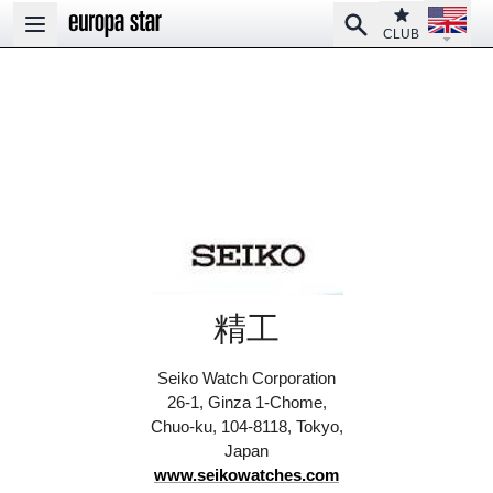
Open la
Club
Search
Open main menu
CLUB
精工
Seiko Watch Corporation
26-1, Ginza 1-Chome,
Chuo-ku, 104-8118, Tokyo,
Japan
www.seikowatches.com