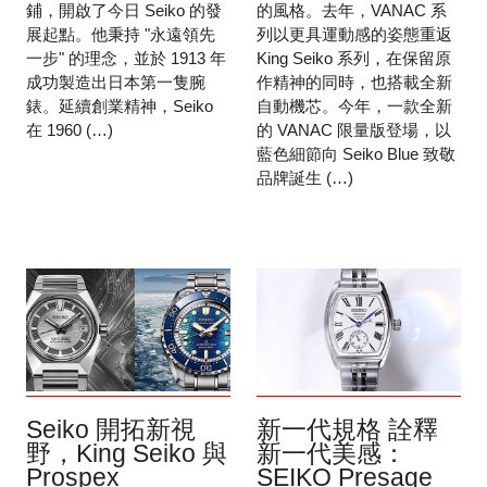
鋪，開啟了今日 Seiko 的發
的風格。去年，VANAC 系
展起點。他秉持 "永遠領先
列以更具運動感的姿態重返
一步" 的理念，並於 1913 年
King Seiko 系列，在保留原
成功製造出日本第一隻腕
作精神的同時，也搭載全新
錶。延續創業精神，Seiko
自動機芯。今年，一款全新
在 1960 (…)
的 VANAC 限量版登場，以
藍色細節向 Seiko Blue 致敬
品牌誕生 (…)
Seiko 開拓新視
新一代規格 詮釋
野，King Seiko 與
新一代美感：
Prospex
SEIKO Presage