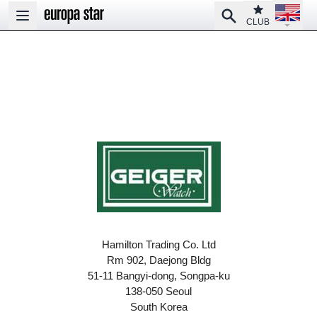
Open la
Club
Search
Open main menu
CLUB
Hamilton Trading Co. Ltd
Rm 902, Daejong Bldg
51-11 Bangyi-dong, Songpa-ku
138-050 Seoul
South Korea