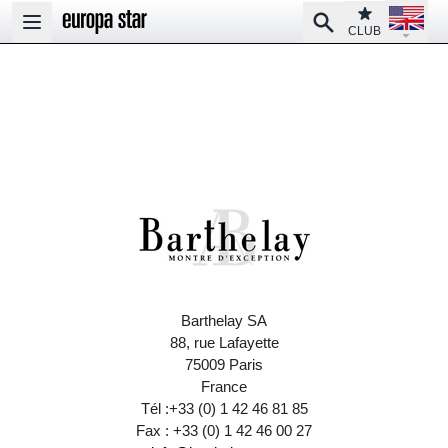
Open la
Club
Search
Open main menu
CLUB
Barthelay SA
88, rue Lafayette
75009 Paris
France
Tél :+33 (0) 1 42 46 81 85
Fax : +33 (0) 1 42 46 00 27