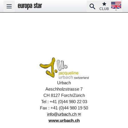
Open la
Club
Search
Open main menu
CLUB
Urbach
Aeschholzstrasse 7
CH 8127 Forch/Zürich
Tel : +41 (0)44 980 22 03
Fax : +41 (0)44 980 19 50
info@urbach.ch
www.urbach.ch