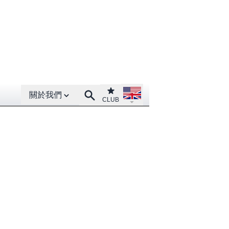
Open About menu
Open language menu
Club
Search
關於我們
CLUB