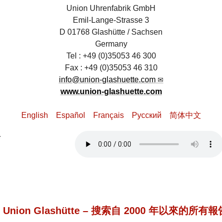
Union Uhrenfabrik GmbH
Emil-Lange-Strasse 3
D 01768 Glashütte / Sachsen
Germany
Tel : +49 (0)35053 46 300
Fax : +49 (0)35053 46 310
info@union-glashuette.com
www.union-glashuette.com
English
Español
Français
Pусский
简体中文
> Union Glashütte – 搜索自 2000 年以來的所有報