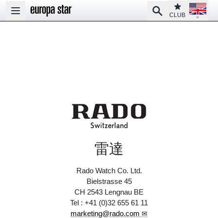
Open la
Club
Search
Open main menu
CLUB
雷達
Rado Watch Co. Ltd.
Bielstrasse 45
CH 2543 Lengnau BE
Tel : +41 (0)32 655 61 11
marketing@rado.com