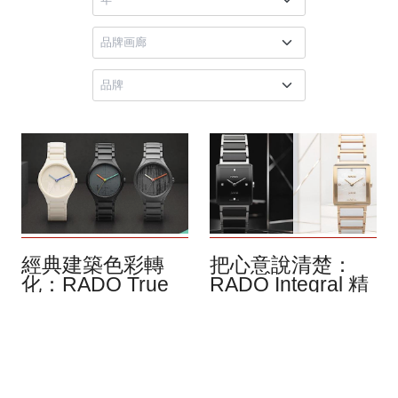
經典建築色彩轉
把心意說清楚：
化：RADO True
RADO Integral 精
Round x Le
密陶瓷系列腕錶
Corbusier® 跨世
3月 2026
紀聯名揭幕
把時間拉回古羅馬：當愛情
4月 2026
被視為牽絆、被禁令阻擋，
創意始終是 Rado 瑞士雷達
瓦倫丁神父仍選擇在暗處替