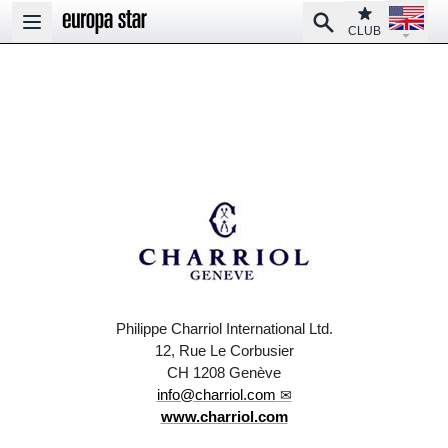
Open la
Club
Search
Open main menu
CLUB
Philippe Charriol International Ltd.
12, Rue Le Corbusier
CH 1208 Genève
info@charriol.com
www.charriol.com