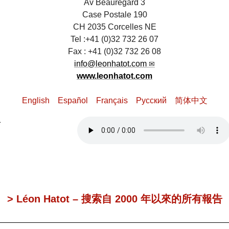
Av Beauregard 3
Case Postale 190
CH 2035 Corcelles NE
Tel :+41 (0)32 732 26 07
Fax : +41 (0)32 732 26 08
info@leonhatot.com
www.leonhatot.com
English
Español
Français
Pусский
简体中文
> Léon Hatot – 搜索自 2000 年以來的所有報告