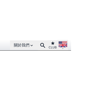
Open About menu
Open language menu
Club
Search
關於我們
CLUB