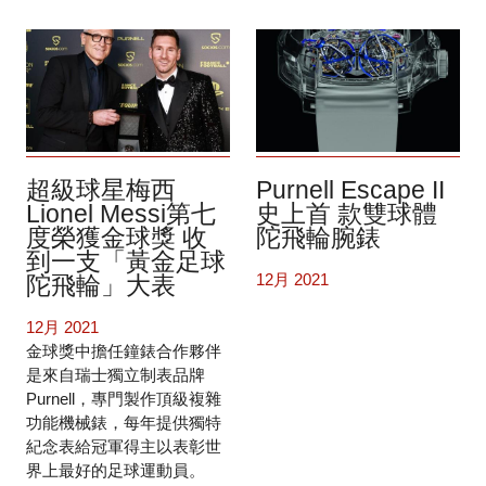
超級球星梅西
Purnell Escape II
Lionel Messi第七
史上首 款雙球體
度榮獲金球獎 收
陀飛輪腕錶
到一支「黃金足球
12月 2021
陀飛輪」大表
12月 2021
金球獎中擔任鐘錶合作夥伴
是來自瑞士獨立制表品牌
Purnell，專門製作頂級複雜
功能機械錶，每年提供獨特
紀念表給冠軍得主以表彰世
界上最好的足球運動員。