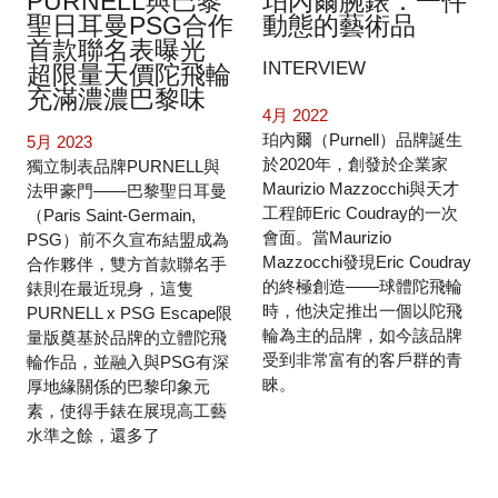
PURNELL與巴黎
珀內爾腕錶：一件
聖日耳曼PSG合作
動態的藝術品
首款聯名表曝光
INTERVIEW
超限量天價陀飛輪
充滿濃濃巴黎味
4月 2022
珀內爾（Purnell）品牌誕生
5月 2023
於2020年，創發於企業家
獨立制表品牌PURNELL與
Maurizio Mazzocchi與天才
法甲豪門——巴黎聖日耳曼
工程師Eric Coudray的一次
（Paris Saint-Germain,
會面。當Maurizio
PSG）前不久宣布結盟成為
Mazzocchi發現Eric Coudray
合作夥伴，雙方首款聯名手
的終極創造——球體陀飛輪
錶則在最近現身，這隻
時，他決定推出一個以陀飛
PURNELL x PSG Escape限
輪為主的品牌，如今該品牌
量版奠基於品牌的立體陀飛
受到非常富有的客戶群的青
輪作品，並融入與PSG有深
睞。
厚地緣關係的巴黎印象元
素，使得手錶在展現高工藝
水準之餘，還多了