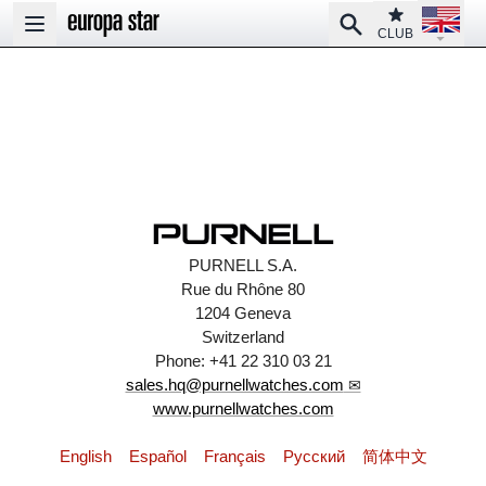
Open la
Club
Search
Open main menu
CLUB
PURNELL S.A.
Rue du Rhône 80
1204 Geneva
Switzerland
Phone: +41 22 310 03 21
sales.hq@purnellwatches.com
www.purnellwatches.com
English
Español
Français
Pусский
简体中文