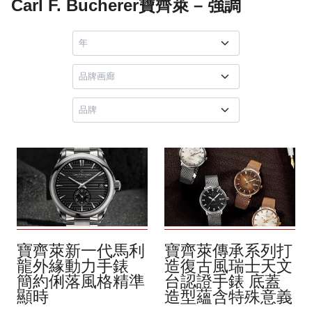
Carl F. Bucherer寶齊萊 – 強調
寶齊萊新一代馬利
寶齊萊傳承系列打
龍外緣動力手錶
造復古風瑞士天文
簡約俐落風格精準
台認證手錶 底蓋
顯時
造型蘊含特殊意義