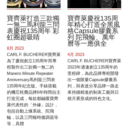
寶齊萊打造三款獨
寶齊萊慶祝135周
一無二馬利龍三問
年精心打造全黑風
表慶祝135周年 彩
格Capsule膠囊系
虹圈超吸睛
列 陀飛輪、萬年
曆等一應俱全
8月 2023
CARL F. BUCHERER寶齊萊
4月 2023
為了慶祝創立135周年而專
CARL F. BUCHERER寶齊萊
程製作出三款獨一無二的
2023年適逢創立135周年的
Manero Minute Repeater
里程碑，為此品牌專程開發
Anniversary馬利龍三問表
出一個限量Capsule膠囊系
135周年紀念版。手錶搭載
列，與表迷分享品牌一路走
的機芯耗費品牌6年時間自主
來持續精進的制表工藝與日
打造完成，每款都融匯寶齊
積月累形成的特色文化。
萊代表性的「外緣」設計，
包括自動上煉系統、陀飛
輪，以及三問報時微調器等
等，具體