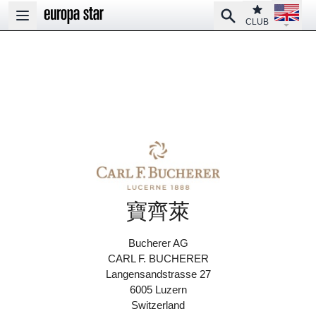
Open la
Club
Search
Open main menu
CLUB
寶齊萊
Bucherer AG
CARL F. BUCHERER
Langensandstrasse 27
6005 Luzern
Switzerland