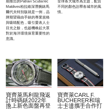
期推出的Patravi ScubaTec
全球各大城市為主題，配合
Maldives柏拉維深潛腕錶馬
不同的顏色詮釋各城市的風
爾代夫特別版就是一例，品
情。
牌期望藉由手錶的專業規格
與吸睛配色，吸引愛表人士
目光之餘，也趁機喚起大眾
對於海洋環境保育重要性的
意識。
寶齊萊馬利龍飛返
寶齊萊CARL F.
計時碼錶2022年
BUCHERER和瑞
換上新色面盤再登
士卡達攜手合作打