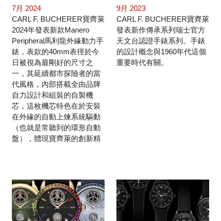
7月 2024
9月 2023
CARL F. BUCHERER寶齊萊
CARL F. BUCHERER寶齊萊
2024年發表新款Manero
發表新作傳承系列瑞士官方
Peripheral馬利龍外緣動力手
天文台認證手錶系列。手錶
錶，表款的40mm表徑於今
的設計概念與1960年代這個
日被視為最剛好的尺寸之
重要時代有關。
一，其延續都市探險者的當
代風格，內部搭載全由品牌
自力設計和組裝的自製機
芯，這枚機芯特色在於安裝
在外緣的自動上煉系統驅動
（也就是常聽到的環形自動
盤），體現寶齊萊的創新精