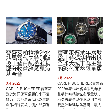
寶齊萊柏拉維潛水
寶齊萊傳承年曆雙
錶馬爾代夫特別版
盤計時碼錶推出以
換上藍白配色並捐
全球大城市為主題
部分收益給魔鬼魚
的彩色面盤限量版
基金會
7月 2022
9月 2022
CARL F. BUCHERER寶齊萊
CARL F. BUCHERER寶齊萊
2022年新推出傳承系列年曆
對於海洋保育議題向來不遺
雙盤計時碼錶城市限量版，
餘力，甚至還會以此為主題
顧名思義是以傳承系列年曆
創作相關表款，例如品牌近
雙盤計時碼錶為基礎，融入