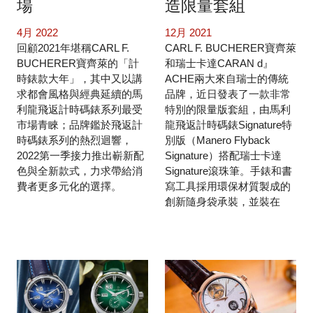
場
造限量套組
4月 2022
12月 2021
回顧2021年堪稱CARL F.
CARL F. BUCHERER寶齊萊
BUCHERER寶齊萊的「計
和瑞士卡達CARAN d』
時錶款大年」，其中又以講
ACHE兩大來自瑞士的傳統
求都會風格與經典延續的馬
品牌，近日發表了一款非常
利龍飛返計時碼錶系列最受
特別的限量版套組，由馬利
市場青睞；品牌鑑於飛返計
龍飛返計時碼錶Signature特
時碼錶系列的熱烈迴響，
別版（Manero Flyback
2022第一季接力推出嶄新配
Signature）搭配瑞士卡達
色與全新款式，力求帶給消
Signature滾珠筆。手錶和書
費者更多元化的選擇。
寫工具採用環保材質製成的
創新隨身袋承裝，並裝在