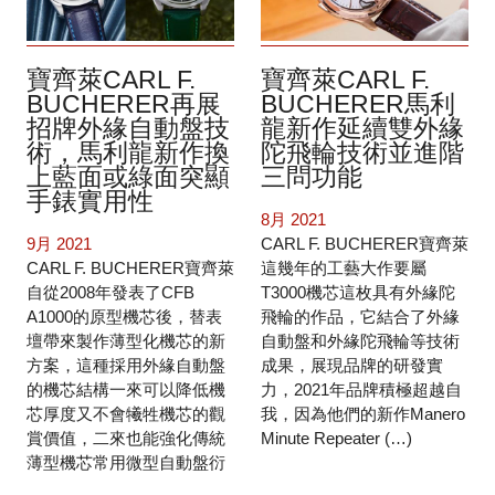
寶齊萊CARL F.
寶齊萊CARL F.
BUCHERER再展
BUCHERER馬利
招牌外緣自動盤技
龍新作延續雙外緣
術，馬利龍新作換
陀飛輪技術並進階
上藍面或綠面突顯
三問功能
手錶實用性
8月 2021
9月 2021
CARL F. BUCHERER寶齊萊
CARL F. BUCHERER寶齊萊
這幾年的工藝大作要屬
自從2008年發表了CFB
T3000機芯這枚具有外緣陀
A1000的原型機芯後，替表
飛輪的作品，它結合了外緣
壇帶來製作薄型化機芯的新
自動盤和外緣陀飛輪等技術
方案，這種採用外緣自動盤
成果，展現品牌的研發實
的機芯結構一來可以降低機
力，2021年品牌積極超越自
芯厚度又不會犧牲機芯的觀
我，因為他們的新作Manero
賞價值，二來也能強化傳統
Minute Repeater (…)
薄型機芯常用微型自動盤衍
生出上鏈效能不足的缺陷，