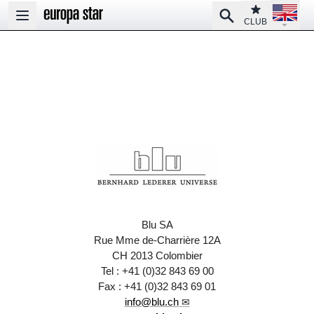
Open la
Club
Search
Open main menu
CLUB
Blu SA
Rue Mme de-Charrière 12A
CH 2013 Colombier
Tel : +41 (0)32 843 69 00
Fax : +41 (0)32 843 69 01
info@blu.ch