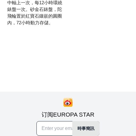
中軸上一次，每12小時環繞
錶盤一次。砂金石錶盤，陀
飛輪置於紅寶石鑲嵌的圓圈
內，72小時動力存儲。
订阅EUROPA STAR
時事簡訊