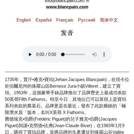
info@blancpain.com
www.blancpain.com
English
Español
Français
Pусский
简体中文
1735年，賈汗•雅克•寶珀(Jehan-Jacques Blancpain)，在現今位
於伯爾尼州的侏羅山區Bernese Jura小鎮Villeret，建立了寶
珀。1953年，這個豪華手錶品牌推出了品牌歷史上最成功表款
50英尋Fifth Fathoms。時至今日，其地位已可以算得上是寶珀
系列表款的奠基石。品牌更是在最近，發布了此款腕錶的「極
限潛水員「版本，名叫X英尋 X Fathoms。
費德瑞克•伯爵(Frédéric Piguet)的兒子雅克•伯爵(Jacques
Piguet)與讓•克勞德•比弗(Jean-Claude Biver)，在1983年1月9
日，購得了寶珀品牌，並將品牌的生產遷址到侏羅山谷Vallée