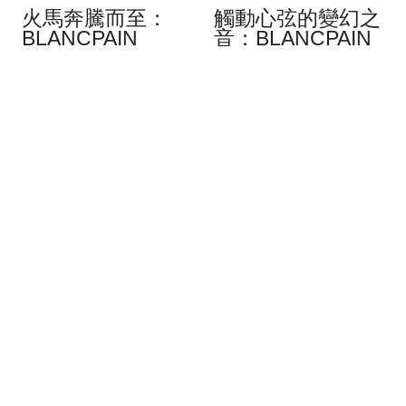
火馬奔騰而至：
觸動心弦的變幻之
BLANCPAIN
音：BLANCPAIN
Villeret 中華年曆
Grande Double
腕錶
Sonnerie 大雙自
鳴腕錶
2月 2026
人類文明往往從仰望星空開
1月 2026
始嘗試理解時間，而鮮少有
當 Blancpain 總裁暨執行長
文化能如同中華文化一般對
Marc A. Hayek 決定開發一
時間有如此細膩的詮釋，將
款大自鳴表時，他靈光乍
太陽運行、月相周期和宇宙
現：為什麼不使用四個音調
星象融合成一套活生生的曆
演奏兩種不同的旋律來報時
法系統。然而，要將這樣的
呢？這個想法最初看似不可
時間概念轉化為機械裝置，
能，但 Grande Double
不僅僅是技術的挑戰，更是
Sonnerie 大雙自鳴腕錶已經
智慧上的考驗。隨着 2026
成為現實，並創下了制表業
年火馬年奔騰而至，
的首例。這款全新的
Blancpain 再次投身於制表界
Blancpain (…)
最艱澀的領域 (…)