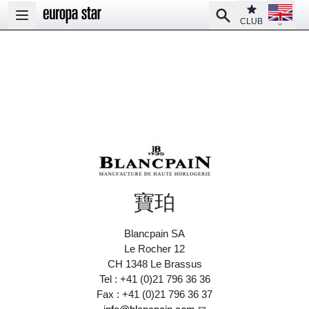
Open la
Club
Search
Open main menu
CLUB
寶珀
Blancpain SA
Le Rocher 12
CH 1348 Le Brassus
Tel : +41 (0)21 796 36 36
Fax : +41 (0)21 796 36 37