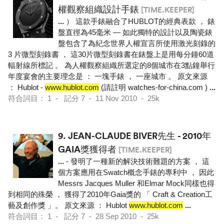
權觀察組織設計手錶
[TIME.KEEPER]
...
） 這款手錶融合了HUBLOT的經典表款 ， 錶
盤直徑為45毫米 — 如此獨特的設計以及陶瓷錶
盤包含了為紀念世界人權宣言所使用激光刻錄的
3 片微型刻錄書 ， 這30片微型刻錄書在錶盤上是用每分鐘60道
輻射線所標記 。 為人權觀察組織所選定的8個城市在3點鐘舉行
年度宴會的主要理念是 ： 一塊手錶 ， 一座城市 。 原文來源
： Hublot -
www.hublot.com
(請註明 watches-for-china.com )
...
符合詞目： 1 - 記分 7 - 11 Nov 2010 - 25k
9.
JEAN-CLAUDE BIVER先生 - 2010年
GAIA獎獲得者
[TIME.KEEPER]
...
- 發明了一種新的解決技術難題的方案 ， 這
個方案應用在Swatch概念手錶的專利中 ， 因此
Messrs Jacques Muller 和Elmar Mock同樣也得
到相同的殊榮 ， 獲得了2010年Gaia獎的 「 Craft & Creation工
藝及創作獎 」。 原文來源 ： Hublot
www.hublot.com
...
符合詞目： 1 - 記分 7 - 28 Sep 2010 - 25k