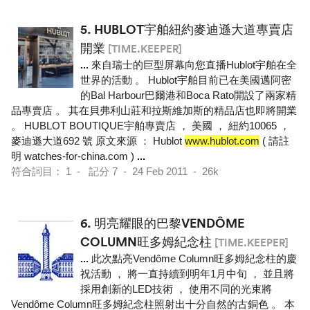
5.
HUBLOT宇舶紐約麥迪遜大道專賣店
開業
[TIME.KEEPER]
...
來自瑞士的巨型屏幕向您直播Hublot宇舶在全
世界的活動 。 Hublot宇舶目前已在美國邁阿密
的Bal Harbour巴爾港和Boca Rato開設了兩家精
品專賣店 。 其在貝弗利山莊和拉斯維加斯的精品店也即將開業
。 HUBLOT BOUTIQUE宇舶專賣店 ， 美國 ， 紐約10065 ，
麥迪遜大道692 號 原文來源 ： Hublot
www.hublot.com
( 請註
明 watches-for-china.com )
...
符合詞目： 1 - 記分 7 - 24 Feb 2011 - 26k
6.
明亮耀眼的巴黎VENDÔME
COLUMN旺多姆紀念柱
[TIME.KEEPER]
...
此次點亮Vendôme Column旺多姆紀念柱的慶
祝活動 ， 將一直持續到明年1月中旬 ， 並且將
採用創新的LED技術 ， 使用不同的光束將
Vendôme Column旺多姆紀念柱照射出十分自然的古銅色 。 本