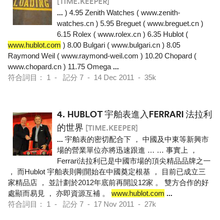
[TIME.KEEPER]
...
) 4.95 Zenith Watches ( www.zenith-
watches.cn ) 5.95 Breguet ( www.breguet.cn )
6.15 Rolex ( www.rolex.cn ) 6.35 Hublot (
www.hublot.com
) 8.00 Bulgari ( www.bulgari.cn ) 8.05
Raymond Weil ( www.raymond-weil.com ) 10.20 Chopard (
www.chopard.cn ) 11.75 Omega
...
符合詞目： 1 - 記分 7 - 14 Dec 2011 - 35k
4.
HUBLOT 宇舶表進入FERRARI 法拉利
的世界
[TIME.KEEPER]
...
宇舶表的密切配合下 ， 中國及中東等新興市
場的營業單位亦將迅速跟進 … … 事實上 ，
Ferrari法拉利已是中國市場的頂尖精品品牌之一
， 而Hublot 宇舶表則剛開始在中國奠定根基 ， 目前已成立三
家精品店 ， 並計劃於2012年底前再開設12家 。 雙方合作的好
處顯而易見 ， 亦即資源互補 。
www.hublot.com
...
符合詞目： 1 - 記分 7 - 17 Nov 2011 - 27k