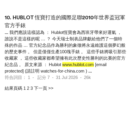
10.
HUBLOT 恆寶打造的國際足聯2010年世界盃冠軍
官方手錶
...
我們應該這樣認為 ： Hublot恆寶會為西班牙帶來好運氣 ，
誰說不是這樣的呢 … ？ 今天瑞士制表品牌獻給他們了一個特
殊的作品 … 官方紀念品作為勝利的象徵將永遠維護這個夢幻般
的歷史事件 。 但是僅僅生產100塊手錶 。 這些手錶將吸引那些
收藏家 ， 這些收藏家都希望擁有此次歷史性勝利的比賽的官方
紀念品 。 原文來源 ： Hublot
www.hublot.com
[email
protected] (請註明 watches-for-china.com )
...
符合詞目： 1 - 記分 7 - 31 Jul 2026 - 26k
結果頁碼 1
2
3
下一頁 >>