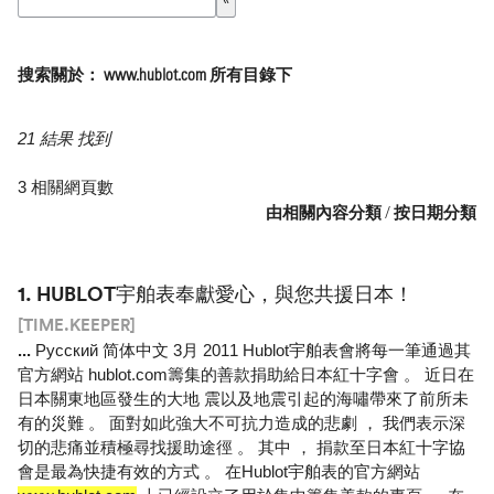
搜索關於： www.hublot.com 所有目錄下
21 結果 找到
3 相關網頁數
由相關內容分類
/
按日期分類
1.
HUBLOT宇舶表奉獻愛心，與您共援日本！
[TIME.KEEPER]
...
Pусский 简体中文 3月 2011 Hublot宇舶表會將每一筆通過其
官方網站 hublot.com籌集的善款捐助給日本紅十字會 。 近日在
日本關東地區發生的大地 震以及地震引起的海嘯帶來了前所未
有的災難 。 面對如此強大不可抗力造成的悲劇 ， 我們表示深
切的悲痛並積極尋找援助途徑 。 其中 ， 捐款至日本紅十字協
會是最為快捷有效的方式 。 在Hublot宇舶表的官方網站