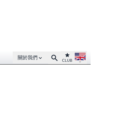
Open About menu
Open language menu
Club
Search
關於我們
CLUB