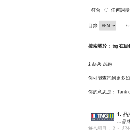
符合
任何詞搜
目錄
Fr
搜索關於： tng 在目錄 "
1 結果 找到
你可能查詢到更多
你的意思是：
Tank
1.
品
...
品牌
符合詞目： 2 - 記分 36