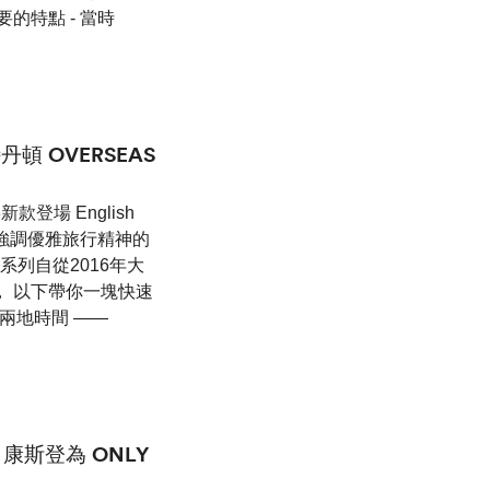
的特點 - 當時
丹頓 OVERSEAS
8新款登場 English
強調優雅旅行精神的
此系列自從2016年大
， 以下帶你一塊快速
as兩地時間 ——
康斯登為 ONLY