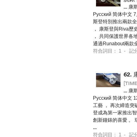
...
康斯登
Pусский 简体中文
斯登特別推出兩款全新R
， 康斯登與Riva歷史協會 （
， 共同保護世界各地
通過Runabout兩
符合詞目： 1 - 記分 36
62.
[TIME
...
康斯登
Pусский 简体中文 12
工藝 ， 再次締造突
登成為第一家推出智
創新鐘錶的喜愛 。 瑞士公司
...
符合詞目： 1 - 記分 36