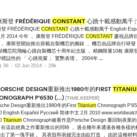
康斯登 FRÉDÉRIQUE
CONSTANT
心跳十載感動萬千
[
登 FRÉDÉRIQUE
CONSTANT
心跳十載感動萬千 English Españ
月 2014 今年 ， 康斯登 FRÉDÉRIQUE
CONSTANT
慶祝品牌
開始 ， 康斯登開始推出搭載自製機芯的腕錶 ， 機芯由品牌自行研發 
製機芯陀飛輪心跳自製機芯十周年紀念版 ， 精鋼限量10枚 康斯登
標誌性的 「 心跳視窗 」 驚艷表壇 。 2004年
...
 - 02 Jun 2014 - 29k
PORSCHE DESIGN重新推出1980年的FIRST
TITANI
ONOGRAPH P'6530 (…)
[TIME.KEEPER]
sche Design重新推出1980年的First
Titanium
Chronograph P
0 English Español Pусский 简体中文 2月 2010 www.worldwat
30
Titanium
Chronograph被看作是Porsche Design 重回制表
 。 在這款經典之作重新推出的同時 ， 過去幾年來通過各種各樣
系列也 出了第一塊手錶 。 其表殼和表鏈完全由鈦打造 ， 由於這種