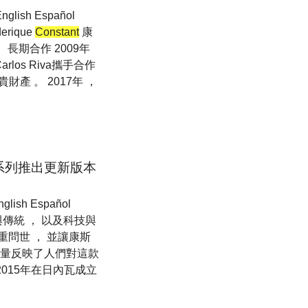
ish Español
rique
Constant
康
 長期合作 2009年
及Carlos Riva攜手合作
產 。 2017年 ，
系列推出更新版本
h Español
傳統 ， 以及科技與
重問世 ， 並讓康斯
求量反映了人們對這款
） 於2015年在日內瓦成立