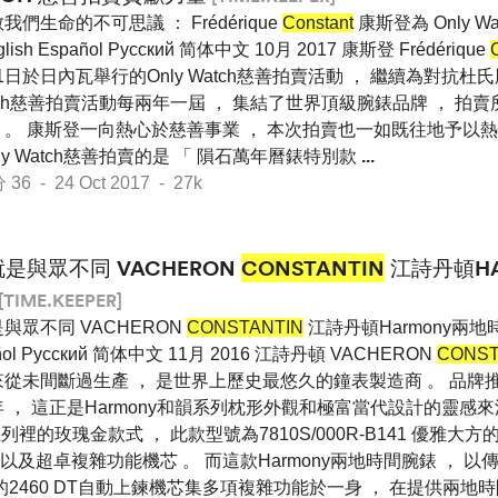
我們生命的不可思議 ： Frédérique
Constant
康斯登為 Only W
glish Español Pусский 简体中文 10月 2017 康斯登 Frédérique
1日於日內瓦舉行的Only Watch慈善拍賣活動 ， 繼續為對抗
 Watch慈善拍賣活動每兩年一屆 ， 集結了世界頂級腕錶品牌 ， 
 。 康斯登一向熱心於慈善事業 ， 本次拍賣也一如既往地予以熱
ly Watch慈善拍賣的是 「 隕石萬年曆錶特別款
...
 - 24 Oct 2017 - 27k
就是與眾不同 VACHERON
CONSTANTIN
江詩丹頓HA
[TIME.KEEPER]
與眾不同 VACHERON
CONSTANTIN
江詩丹頓Harmony兩地時間
ñol Pусский 简体中文 11月 2016 江詩丹頓 VACHERON
CONST
來從未間斷過生產 ， 是世界上歷史最悠久的鐘表製造商 。 品牌
年 ， 這正是Harmony和韻系列枕形外觀和極富當代設計的靈感來
系列裡的玫瑰金款式 ， 此款型號為7810S/000R-B141 優雅
及超卓複雜功能機芯 。 而這款Harmony兩地時間腕錶 ， 
的2460 DT自動上鍊機芯集多項複雜功能於一身 ， 在提供兩地時