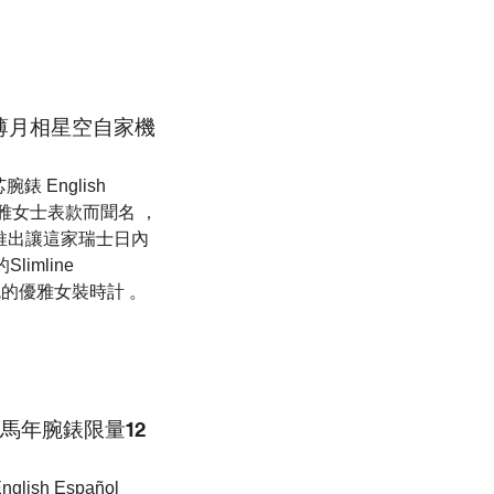
薄月相星空自家機
 English
雅女士表款而聞名 ，
 ） 的推出讓這家瑞士日內
imline
繞手腕的優雅女裝時計 。
馬年腕錶限量12
sh Español