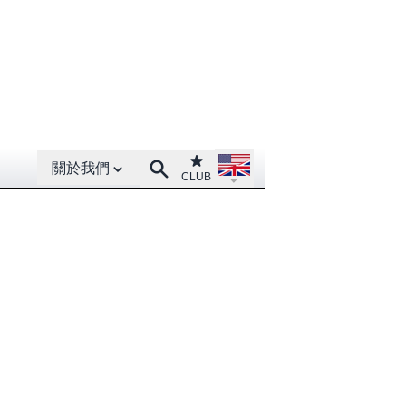
Open About menu
Open language menu
Club
Search
關於我們
CLUB