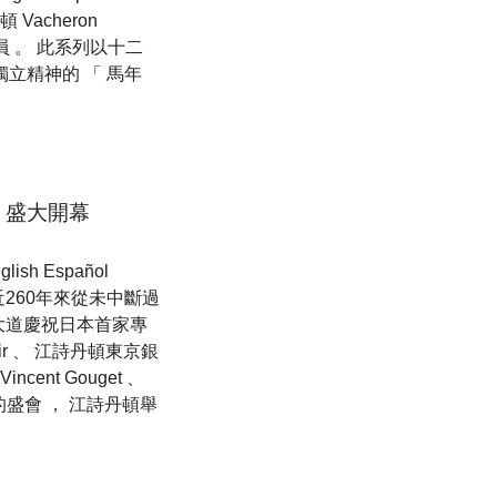
Vacheron
新成員 。 此系列以十二
獨立精神的 「 馬年
 盛大開幕
h Español
 近260年來從未中斷過
大道慶祝日本首家專
oir 、 江詩丹頓東京銀
nt Gouget 、
得的盛會 ， 江詩丹頓舉