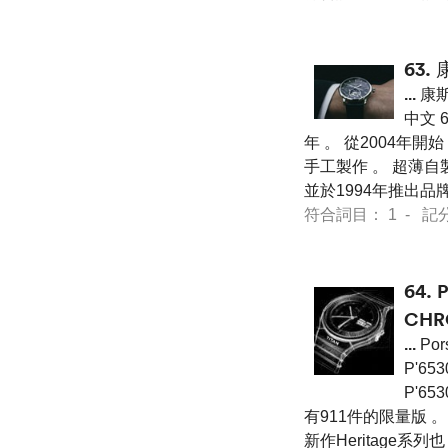
63.
...
康斯
中文 6
年 。 從2004年
手工製作 。 超薄自
並於1994年推出品牌
符合詞目： 1 - 記分 36
64.
CHR
...
Por
P'653
P'65
有911件的限量版
新作Heritage