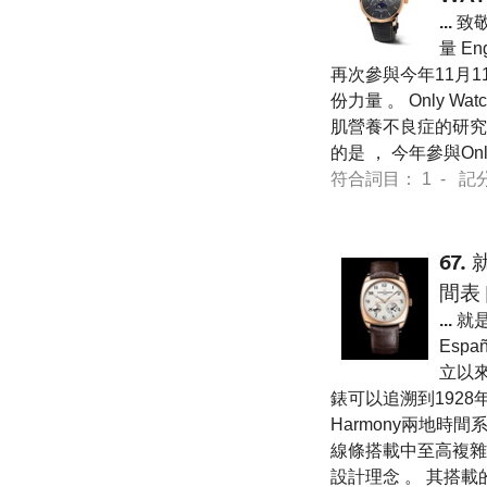
...
致敬
量 En
再次參與今年11月1
份力量 。 Only
肌營養不良症的研究
的是 ， 今年參與On
符合詞目： 1 - 記分 36
67.
間表
...
就是
Espa
立以
錶可以追溯到1928
Harmony兩地時間
線條搭載中至高複雜以
設計理念 。 其搭載