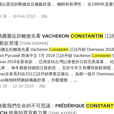
難以置信的剛健並且佩戴舒適 。 極輕和有彈性 ： 在1980年是重要
 - 18 Feb 2010 - 26k
熱騰騰近距離搶先看 VACHERON
CONSTANTIN
江詩
8新款登場
[TIME.KEEPER]
騰近距離搶先看 Vacheron
Constantin
江詩丹頓 Overseas 201
ñol Pусский 简体中文 7月 2018 江詩丹頓 Vacheron
Constantin
rseas 2018全新表款 ， 亞洲首站台灣記者會於日前完美落幕 。 
來 ， 每年都會持續挹注新創意 ， 至於今年又有哪些新鮮貨呢 
erseas全新系列在101江詩丹頓專賣店展出 ， 為期一個月 Overse
erseas兩地時間腕錶佩戴舒適 ， 外觀優雅 ，
...
 - 12 Jul 2018 - 36k
致敬我們生命的不可思議：FRÉDÉRIQUE
CONSTANT
TCH 慈善拍賣貢獻力量
[TIME.KEEPER]