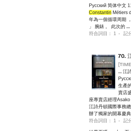
Pусский 简体中文
Constantin
Métie
年為一個循環周期 ，
」 腕錶 。 此次的
...
符合詞目： 1 - 記分 36
70.
[TIME
...
江詩
Pус
生產的
賣店盛
座專賣店經理Asako 
江詩丹頓國際事務總監Y
辦了獨家的開幕慶典
符合詞目： 1 - 記分 36