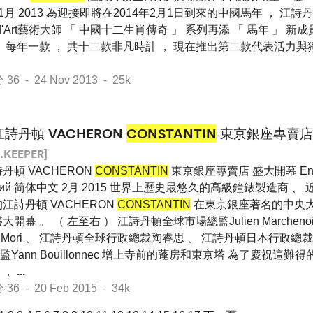
 11月 2013 為迎接即將在2014年2月1日到來的中國馬年 ， 江詩丹頓 
rs d'Art藝術大師 「 中國十二生肖傳奇 」 系列再添 「 馬年 」 
 每年一款 ， 共十二款非凡時計 ， 現在推出第二款代表活力與
 - 24 Nov 2013 - 25k
江詩丹頓 VACHERON
CONSTANTIN
東京銀座專賣店
.KEEPER]
丹頓 VACHERON
CONSTANTIN
東京銀座專賣店 盛大開幕 Englis
ский 简体中文 2月 2015 世界上歷史最悠久的高級鐘錶製造商 、
江詩丹頓 VACHERON
CONSTANTIN
在東京銀座著名的中央
大開幕 。 （ 左至右 ） 江詩丹頓全球市場總監Julien Marchen
Mori 、 江詩丹頓全球行政總裁陶睿思 、 江詩丹頓日本行政總裁Vince
ann Bouillonnec 增上寺前的蓬房和東京塔 為了慶祝這難
 ，
...
 - 20 Feb 2015 - 34k