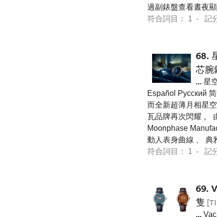
過副錶盤查看晝夜顯
符合詞目： 1 - 記分 36
68.
芯腕
...
星空
Español Pусский
而全新超薄月相星空自家機芯
瓦品牌再次閃耀 。 由
Moonphase Ma
動人表身曲線 、 
符合詞目： 1 - 記分 36
69.
隻
[T
...
Vac