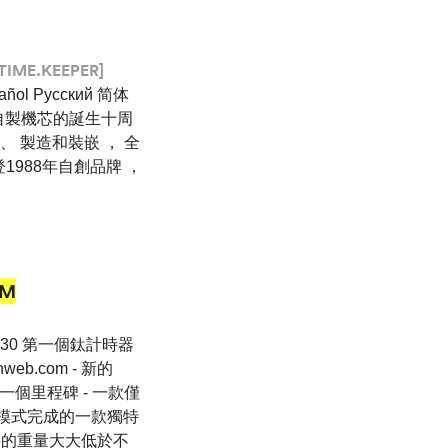
TIME.KEEPER]
ol Pусский 简体
自製機芯的誕生十周
、 製造和裝嵌 ， 全
1988年自創品牌 ，
UM
'6530 第一個鈦計時器
chweb.com - 新的
業的一個里程碑 - 一款僅
的模式完成的一款獨特
材料的重量大大低於不