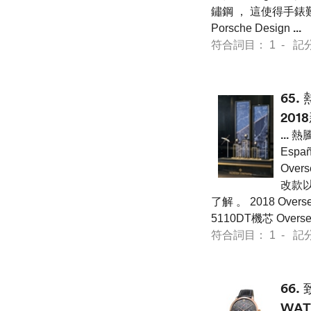
鏽鋼 ， 這使得手錶
Porsche Design
...
符合詞目： 1 - 記分 36
65.
201
...
熱騰
Espa
Ove
改款以
了解 。 2018 Ov
5110DT機芯 Ov
符合詞目： 1 - 記分 36
66.
WA