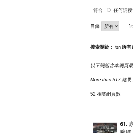
符合
任何詞搜
目錄
Fr
搜索關於： tan 所
以下詞組含本網頁最
More than 517 結
52 相關網頁數
61.
康
腕錶