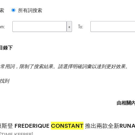
索
所有詞搜索
om:
To:
有目錄下
常用詞，限制了搜索結果。請選擇明確詞彙以達到更好效果。
果 找到
由相關
斯登 FREDERIQUE
CONSTANT
推出兩款全新RUNA
[TIME.KEEPER]