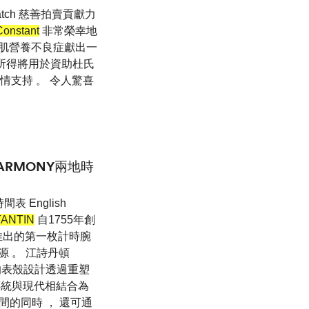
atch 慈善拍賣貢獻力
Constant
非常榮幸地
杜氏肌營養不良症獻出一
拍賣所得將用於資助杜氏
情支持 。 令人驚喜
RMONY兩地時
表 English
ANTIN
自1755年創
推出的第一枚計時腕
源 。 江詩丹頓
大方的表殼設計透過重塑
以傳統與現代相結合為
間的同時 ， 還可通