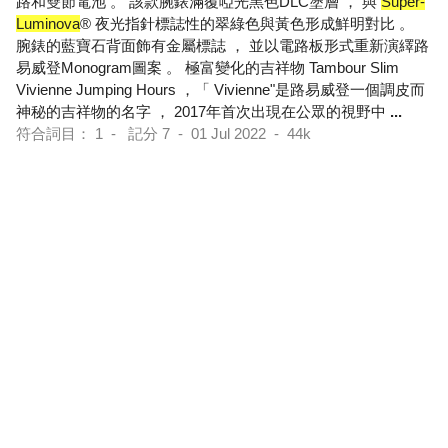
路和雙節電池 。 該款腕錶滿覆啞光黑色DLC塗層 ， 與
Super-
Luminova
® 夜光指針標誌性的翠綠色與黃色形成鮮明對比 。
腕錶的藍寶石背面飾有金屬標誌 ， 並以電路板形式重新演繹路
易威登Monogram圖案 。 極富變化的吉祥物 Tambour Slim
Vivienne Jumping Hours ，「 Vivienne"是路易威登一個調皮而
神秘的吉祥物的名字 ， 2017年首次出現在公眾的視野中
...
符合詞目： 1 - 記分 7 - 01 Jul 2022 - 44k