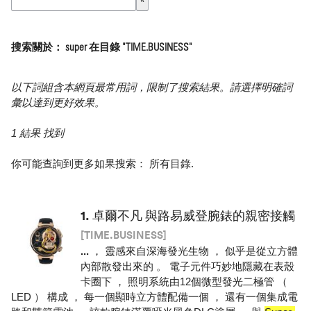
搜索關於： super 在目錄 "TIME.BUSINESS"
以下詞組含本網頁最常用詞，限制了搜索結果。請選擇明確詞
彙以達到更好效果。
1 結果 找到
你可能查詢到更多如果搜索：
所有目錄
.
1.
卓爾不凡 與路易威登腕錶的親密接觸
[TIME.BUSINESS]
...
， 靈感來自深海發光生物 ， 似乎是從立方體
內部散發出來的 。 電子元件巧妙地隱藏在表殼
卡圈下 ， 照明系統由12個微型發光二極管 （
LED ） 構成 ， 每一個顯時立方體配備一個 ， 還有一個集成電