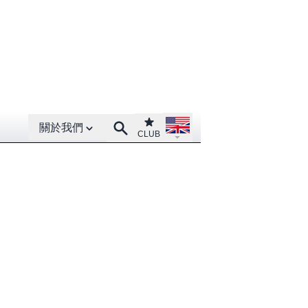
Open About menu
Open language menu
Club
Search
關於我們
CLUB