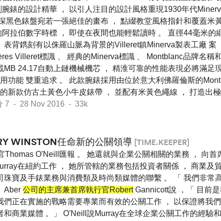
腕錶的設計精華 ， 以引人注目的設計風格重現1930年代Mine
 深黑色錶盤宛若一張絕佳的畫布 ， 點綴教堂風格指針和覆蓋米黃Supe
阿拉伯數字時標 ， 即使在夜間也能輕鬆讀時 。 直徑44毫米
表背鐫刻有以侏羅山脈為背景的Villeret鎮Minerva製表工廠 案
ères Villeret標識 、 經典的Minerva標識 、 Montblanc品牌名
載MB 24.17自動上鏈機械機芯 ， 精淮可靠的性能表現必將滿
能 雙重追求 。 此款腕錶採用由位於意大利佛羅倫斯的Montblanc P
的新款仿古土黃色小牛皮錶帶 ， 並配有米黃色繩線 ， 打造出
- 28 Nov 2016 - 33k
RRY WINSTON任命新的公關領導
[TIME.KEEPER]
行官Thomas O'Neill匯報 。 她還就與企業公關相關的業務 ，
 。 Murray在紐約工作 ， 她所管轄的業務包括投資者關係 ， 商
司珠寶及手錶業務與消費類及時尚類媒體的聯繫 。 「 我們非常高
Aber
公司的主席兼首席執行官Robert
Gannicott說 ，「 
 我們正在實施的戰略需要專業而有效的公關工作 ， 以保證將我
和商業媒體 。」 O'Neill說Murray在全球企業公關工作的經