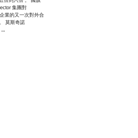
字的五倍到六倍 。 國旗
ector 集團對
大利企業的又一次對外合
 。 莫斯奇諾
管
...