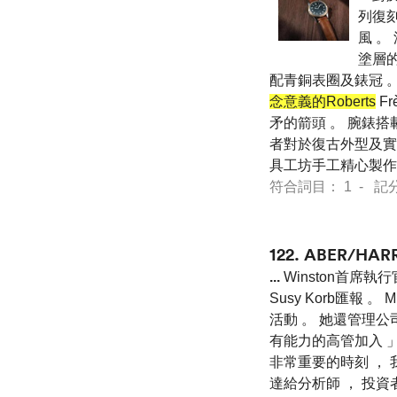
列復刻
風 。
塗層的
配青銅表圈及錶冠 。 
念意義的Roberts
Fr
矛的箭頭 。 腕錶搭
者對於復古外型及實用功
具工坊手工精心製作
符合詞目： 1 - 記分 7 
122.
ABER/HA
...
Winston首席執
Susy Korb匯報
活動 。 她還管理公
有能力的高管加入 」 
非常重要的時刻 ，
達給分析師 ， 投資者