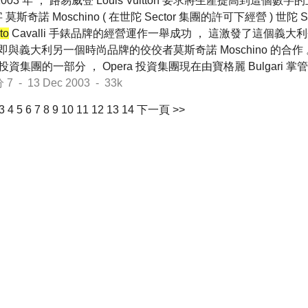
2003 年 ， 路易威登 Louis Vuitton 要求將生產提高到這個數
莫斯奇諾 Moschino ( 在世陀 Sector 集團的許可下經營 ) 世陀 S
to
Cavalli 手錶品牌的經營運作一舉成功 ， 這激發了這個義
 即與義大利另一個時尚品牌的佼佼者莫斯奇諾 Moschino 的合作
era 投資集團的一部分 ， Opera 投資集團現在由寶格麗 Bulgari 掌
- 13 Dec 2003 - 33k
3
4
5
6
7
8
9
10
11
12
13
14
下一頁 >>