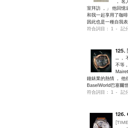
， 名
室拜訪 ，」 他回憶道 
和我一起享用了咖啡 
因此也是一種自我表
符合詞目： 1 - 記分 7 
125.
...
， 
不等 
Mair
鐘錶業的熱情 ， 他
BaselWorld巴
符合詞目： 1 - 記分 7 
126.
[TIME