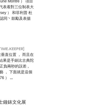
e Montre ） 項目
績代表着對三位制表大
orsey ） 和菲利普 杜
力的認同丶鼓勵及表揚
TIME.KEEPER]
垂直位置 ， 而且在
的結果是手錶比古典陀
只有正負兩秒的誤差 。
元技藝 ， 下面就是這個
76 ）
...
 瑞士鐘錶文化展