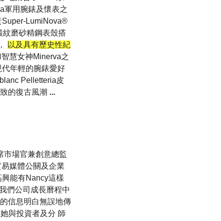
rva軍用腕錶及懷表之
r-LumiNova®
的緞紋磨砂精鋼表殼搭
 ，
以及具有歷史性紀
稱和智慧女神Minerva之
足現代年輕的腕錶愛好
elletteria皮
極致的復古風潮
...
 向首席市場官兼創意總監
業及貿易媒體公關及企業
興能有Nancy這樣
目前是我們公司成長曆程中
們的信息明白無誤地傳
驗和她與投資者及分 師