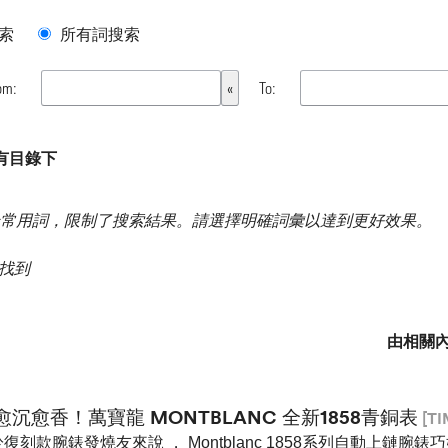
索
所有詞搜索
om:
To:
 所有目錄下
常用詞，限制了搜索結果。請選擇明確詞彙以達到更好效果。
果 找到
由相關
愈沉愈香！萬寶龍 MONTBLANC 全新1858青銅表
[TI
復刻款腕錶發燒友來說 ， Montblanc 1858系列自動上鏈腕錶