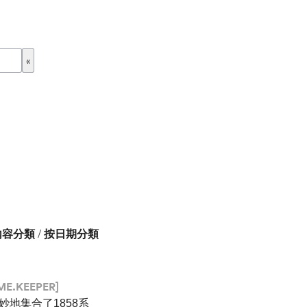
內容分類
/
按日期分類
ME.KEEPER]
巧妙地集合了1858系