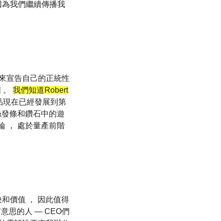
因為我們繼續傳播我
ntion 1來宣告自己的正統性
 。
我們知道Robert
其產品現在已經發展到第
遊絲發條和鑽石中的遊
輪 ， 處於量產前階
和價值 ， 因此值得
意思的人 — CEO們