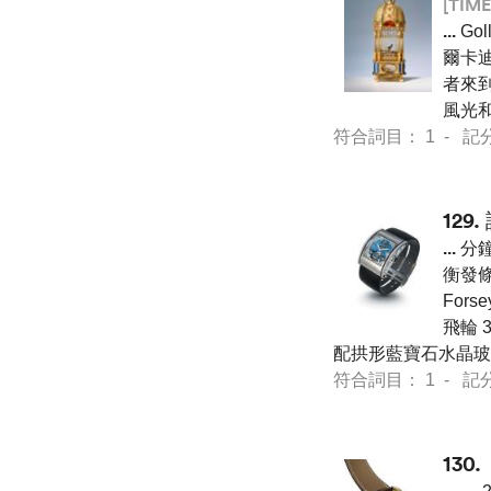
[TIME
...
Go
爾卡迪的
者來到蓬
風光
符合詞目： 1 - 記分 7 
129.
...
分鐘
衡發條
For
飛輪 
配拱形藍寶石水晶玻璃
符合詞目： 1 - 記分 7 
130.