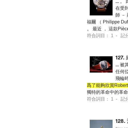
...
。 
在受
師 －
福爾 （ Philip
。 最近 ， 這款Pièc
符合詞目： 1 - 記分 7 
127.
...
被其
任何位
飛輪時
爲了能夠欣賞Robert
獨特的革命中的革命所包含
符合詞目： 1 - 記分 7 
128.