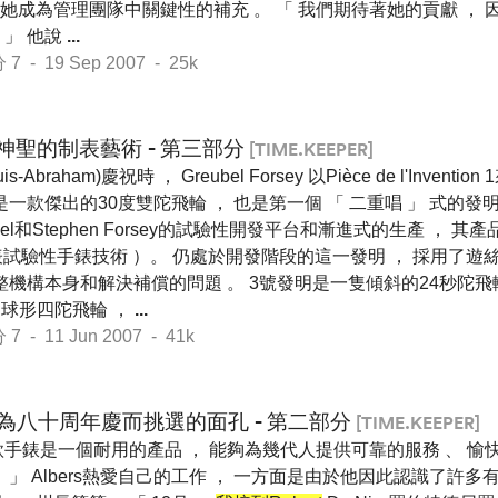
她成為管理團隊中關鍵性的補充 。 「 我們期待著她的貢獻 ， 
。」 他說
...
- 19 Sep 2007 - 25k
神聖的制表藝術 - 第三部分
[TIME.KEEPER]
uis-Abraham)慶祝時 ， Greubel Forsey 以Pièce de l'Inve
是一款傑出的30度雙陀飛輪 ， 也是第一個 「 二重唱 」 式的發明
ubel和Stephen Forsey的試驗性開發平台和漸進式的生產 ， 
T代表試驗性手錶技術 ）。 仍處於開發階段的這一發明 ， 採用了
整機構本身和解決補償的問題 。 3號發明是一隻傾斜的24秒陀飛
隻球形四陀飛輪 ，
...
- 11 Jun 2007 - 41k
為八十周年慶而挑選的面孔 - 第二部分
[TIME.KEEPER]
手錶是一個耐用的產品 ， 能夠為幾代人提供可靠的服務 、 愉快
。」 Albers熱愛自己的工作 ， 一方面是由於他因此認識了許多有