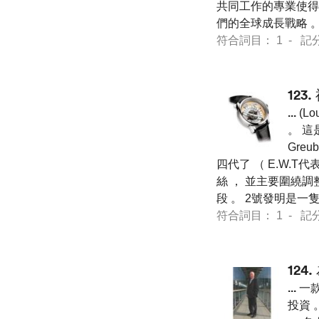
共同工作的專業使得
們的全球成長戰略 
符合詞目： 1 - 記分 7 
123.
...
(Lo
。 這
Gre
四代了 （ E.W.
絲 ， 並主要圍繞調
段 。 2號發明是一
符合詞目： 1 - 記分 7 
124.
...
一款
投資 