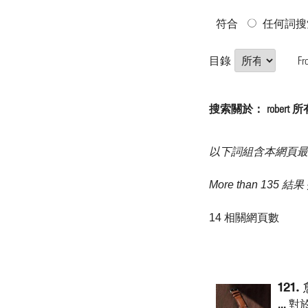
符合
任何詞搜
目錄
Fr
搜索關於： robert
以下詞組含本網頁最
More than 135 結
14 相關網頁數
121.
...
對於