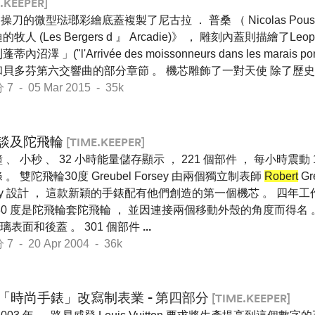
.KEEPER]
ll操刀的微型琺瑯彩繪底蓋複製了尼古拉 ． 普桑 （ Nicolas Pouss
牧人 (Les Bergers d 』 Arcadie)》 ， 雕刻內蓋則描繪了Leop
蒂內沼澤 」("l'Arrivée des moissonneurs dans les marais 
和貝多芬第六交響曲的部分章節 。 機芯雕飾了一對天使 除了歷史
- 05 Mar 2015 - 35k
談及陀飛輪
[TIME.KEEPER]
 、 小秒 、 32 小時能量儲存顯示 ， 221 個部件 ， 每小時震動 1
 。 雙陀飛輪30度 Greubel Forsey 由兩個獨立制表師
Robert
Gr
sey 設計 ， 這款新穎的手錶配有他們創造的第一個機芯 。 四
30 度是陀飛輪套陀飛輪 ， 並因連接兩個移動外殼的角度而得名 。
表面和後蓋 。 301 個部件
...
- 20 Apr 2004 - 36k
「時尚手錶」改寫制表業 - 第四部分
[TIME.KEEPER]