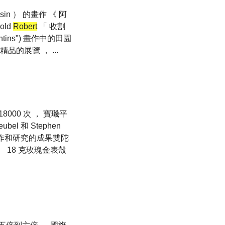
in ） 的畫作 《 阿
old
Robert
「 收割
pontins") 畫作中的田園
精品的展覽 ，
...
8000 次 ， 寶璣平
eubel 和 Stephen
年工作和研究的成果雙陀
 18 克玫瑰金表殼