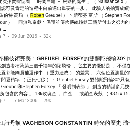
此次拍賣標誌着 「 時間巨輪 － 腕錶的誕生 」（ Naissance d 』 un
到認可及肯定的進程中向前邁出重要的一步 。 此驕人的拍賣成
 羅伯特 高珀 （
Robert
Greubel ） 丶斯蒂芬 富斯 （ Stephen F
pe Dufour ） 一同無私奉獻丶保護並傳承傳統鐘錶工藝所付出之努
e
...
- 09 Jun 2016 - 32k
終極技術完美：GREUBEL FORSEY的雙體陀飛輪30º
[
創造者稱爲第三個千禧年的陀飛輪 ， 它主要的優點是 ， 不僅在
置都能夠彌補運作中 （ 重力造成 ） 的差異 。 六個位置測量
間還精準 （ 正負七秒 ）： Greubel Forsey 雙體陀飛輪30º
Greubel和Stephen Forsey 『 發明制表師 』 創造的精湛多
的內容 。 18k玫瑰金 ， 白金 ， 或鉑金表殼 （ 43.5 x 15.
- 17 Mar 2006 - 29k
江詩丹頓 VACHERON CONSTANTIN 時光的歷史