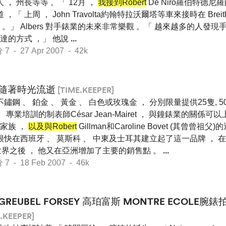
人 ， 州長等等 。「 12月 ，
我接到Robert
De Niro羅伯特德
，「 上周 ， John Travolta約翰特拉沃爾塔等車來接時在 Brei
。」 Albers 對手錶業的未來非常樂觀 。「 越來越多的人發現
達的方式 ，」 他說
...
- 27 Apr 2007 - 42k
隨著時光流逝
[TIME.KEEPER]
不鏽鋼 、 鉑金 、 黃金 、 白色或玫瑰金 ， 分別限量提供25隻, 50
。 專業培訓的制表師César Jean-Mairet ， 與鐘錶業的關係可
et家族 ，
以及與Robert
Gillman和Caroline Bovet (其曾曾祖
很快在西班牙 、 莫斯科 、 中東及士耳其建立起了這一品牌 ， 在
塞爾世界之後 ， 他又在亞洲增加了主要的銷售點 。
...
- 18 Feb 2007 - 46k
GREUBEL FORSEY 高珀富斯 MONTRE ECOLE腕錶
.KEEPER]