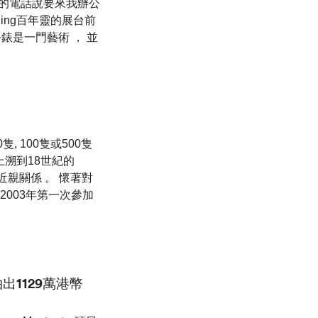
尼羅的電話說要來我辦公
tling百年靈的展台前
手錶是一門藝術 ， 並
隻, 100隻或500隻
以上溯到18世紀的
父)的近親關係 。 懷著對
2003年第一次參加
拍出1129萬港幣