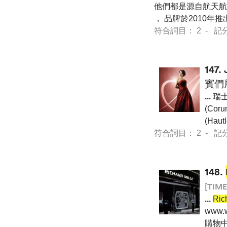
他們都是源自航天航空
， 品牌於2010年
符合詞目： 2 - 記分 36
147.
賓們
...
瑞士
(Cor
(Hautl
符合詞目： 2 - 記分 26
148.
[TIME
...
Ric
www.w
購物中