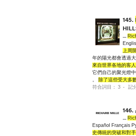
145.
HI
...
Ric
Engli
上周
年的陽光都會透過大
來自世界各地的客人
它們自己的聚光燈中
。
除了這些受大多數人
符合詞目： 3 - 記分 96
146.
...
Ric
Español França
史傳統的突破和對手