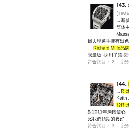
143.
[TIME
...
新
简体中文
Mass
爾夫球選手擁有出色
。
Richard
Mill
限量版 -採用了鎂-鋁
符合詞目： 2 - 記分 55
144.
...
Ric
Keith
於Ric
對2011年滿懷信心
比我們預期的要好 。」 
符合詞目： 3 - 記分 15