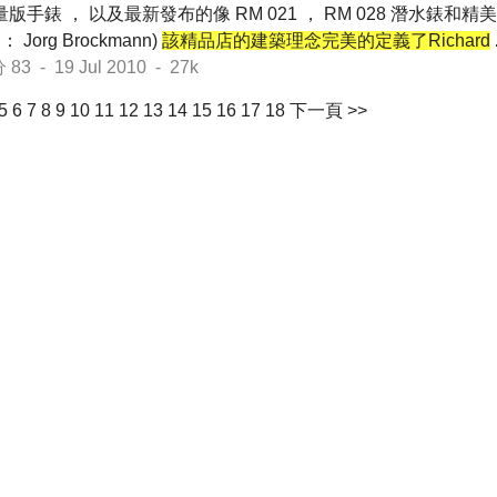
量版手錶 ， 以及最新發布的像 RM 021 ， RM 028 潛水錶和精美
Jorg Brockmann)
該精品店的建築理念完美的定義了Richard
 - 19 Jul 2010 - 27k
5
6
7
8
9
10
11
12
13
14
15
16
17
18
下一頁 >>