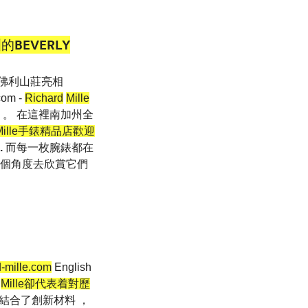
BEVERLY
s貝佛利山莊亮相
com -
Richard
Mille
 。 在這裡南加州全
Mille手錶精品店歡迎
.
而每一枚腕錶都在
各個角度去欣賞它們
d-mille.com
English
Mille卻代表着對歷
並結合了創新材料 ，