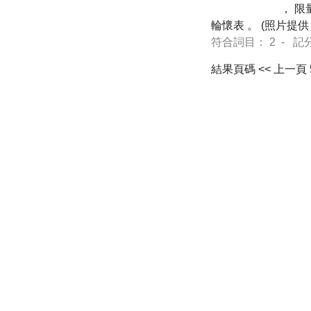
， 限
輪懷表 。 (照片提供 ： 
符合詞目： 2 - 記分 83
結果頁碼
<< 上一頁