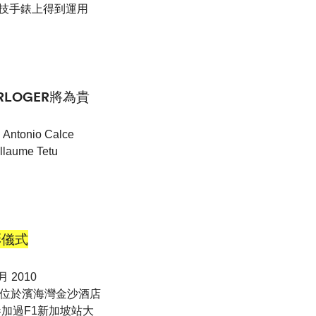
科技手錶上得到運用
HORLOGER將為貴
nio Calce
illaume Tetu
彩儀式
 2010
 位於濱海灣金沙酒店
參加過F1新加坡站大