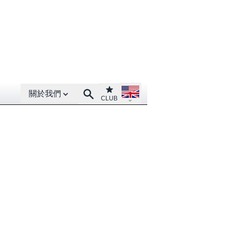
Open About menu
Open language menu
Club
Search
關於我們
CLUB