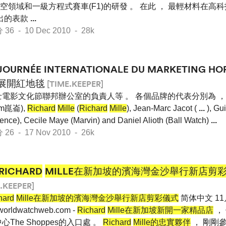
領域和一級方程式賽車(F1)的研發 。 在此 ， 最輕材料在高
推出的表款
...
 - 10 Dec 2010 - 28k
JOURNÉE INTERNATIONALE DU MARKETING 
展開紅地毯
[TIME.KEEPER]
電影文化節聯邦辦公室的負責人等 。 各個品牌的代表分別為 ， Anto
um崑崙),
Richard
Mille
(
Richard
Mille
), Jean-Marc Jacot (
...
), Gu
ence), Cecile Maye (Marvin) and Daniel Alioth (Ball Watch)
...
 - 17 Nov 2010 - 26k
RICHARD
MILLE在新加坡的濱海灣金沙舉行新店剪
.KEEPER]
hard
Mille在新加坡的濱海灣金沙舉行新店剪彩儀式
简体中文 11月
orldwatchweb.com -
Richard
Mille在新加坡新開一家精品店
，
心The Shoppes的入口處 。
Richard
Mille的忠實夥伴
， 剛剛