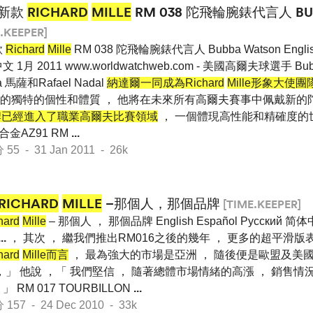
新款
RICHARD
MILLE
RM 038 陀飛輪腕錶代言人 BU
.KEEPER]
款
Richard
Mille
RM 038 陀飛輪腕錶代言人 Bubba Watson English 
 1月 2011 www.worldwatchweb.com - 美國高爾夫球選手 Bub
a 馬薩和Rafael Nadal
納達爾一同成為Richard
Mille形象大使
的獨特的個性和體質 ， 他將在未來所有高爾夫賽事中佩戴新的陀飛
e品牌已經進入了職業高爾夫比賽領域
， 一個體現高性能和精確度的世
合金AZ91 RM
...
 - 31 Jan 2011 - 26k
RICHARD
MILLE
–那個人，那個品牌
[TIME.KEEPER]
hard
Mille
– 那個人 ， 那個品牌 English Español Pусский 
...
， 其次 ， 繼我們推出RM016之後的幾年 ， 更多的超平滑
hard
Mille而言
， 最為強大的市場是亞洲 ， 隨後便是歐盟及美國
 ，」 他說 ，「 我們堅信 ， 隨著總體市場情緒的高漲 ， 銷售
RM 017 TOURBILLON
...
7 - 24 Dec 2010 - 33k