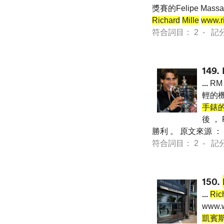
獎賽的Felipe M
Richard
Mille
www.r
符合詞目： 2 - 記分 56
149.
...
RM
輕的
手錶
後 ，
勝利 。 原文來源 ：
符合詞目： 2 - 記分 20
150.
...
Ric
www.
凱賓