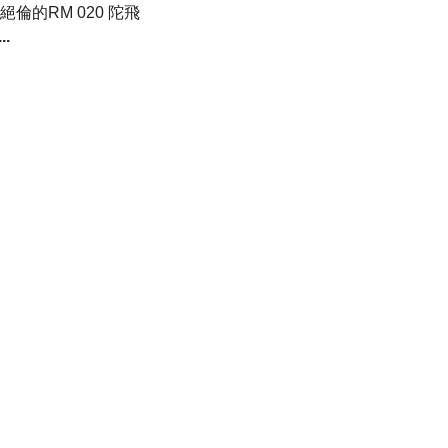
絕倫的RM 020 陀飛
...