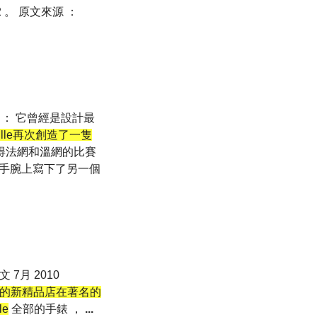
052 。 原文來源 ：
就 ： 它曾經是設計最
ille再次創造了一隻
得法網和溫網的比賽
7的手腕上寫下了另一個
中文 7月 2010
lle的新精品店在著名的
le
全部的手錶 ，
...