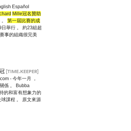
ish Español
chard
Mille冠名贊助
事 。
第一屆比賽的成
日舉行 。 約23組超
方對賽事的組織很完美
奪冠
[TIME.KEEPER]
eb.com - 今年一月 ，
關係 。 Bubba
獨特的和富有想象力的
球課程 。 原文來源