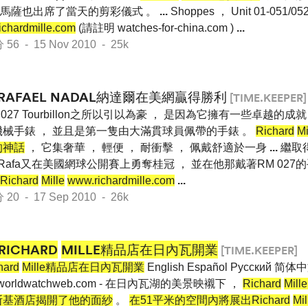
assa馬薩也出席了當天的剪彩儀式 。
...
Shoppes ， Unit 01-051/
ichardmille.com
(請註明 watches-for-china.com )
...
 - 15 Nov 2010 - 25k
RAFAEL NADAL納達爾在美網贏得勝利
[TIME.KEEPER]
 027 Tourbillon之所以引以為豪 ， 是因為它擁有一些卓越的成
機械手錶 ， 並且是第一隻由大滿貫球員佩帶的手錶 。
Richard
M
的神話
， 它集奢華 ， 輕便 ， 耐衝擊 ， 佩戴舒適於一身
...
繼取
 Rafa又在美國網球公開賽上勇奪桂冠 ， 並在他那戴著RM 02
Richard
Mille
www.richardmille.com
...
 - 17 Sep 2010 - 26k
RICHARD
MILLE精品店在日內瓦開業
[TIME.KEEPER]
hard
Mille精品店在日內瓦開業
English Español Pусский 简体
worldwatchweb.com - 在日內瓦湖的美景映襯下 ，
Richard
Mi
斯基酒店揭開了他的面紗
。
在51平米的空間內將展出Richard
Mil