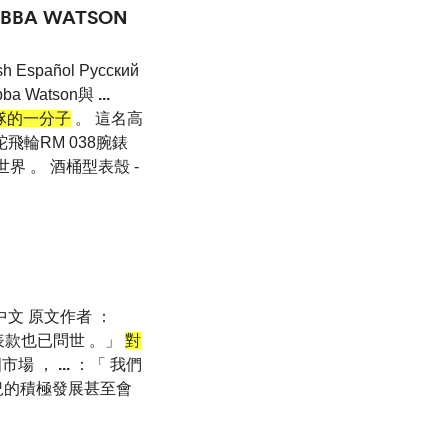
BBA WATSON
Español Pусский
ba Watson與
...
團隊的一分子
。 這名高
輪RM 038腕錶
界 。 酒桶型表殼 -
简体中文 原文作者 ：
版表款也已問世 。」
對
市場 ，
...
：「 我們
情況的積極發展甚至會