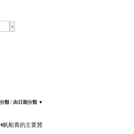
分類
/
由日期分類 ▼
ARTH帆船賽的主要贊