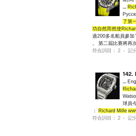
...
Ric
Pусс
了第一
功自然而然使Richar
過200多名船員參加
。 第二屆比賽將再
符合詞目： 2 - 記分 69
142.
...
Eng
Richa
Wat
球員今
：
Richard
Mille
www
符合詞目： 2 - 記分 38