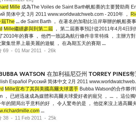
hard
Mille
成為The Voiles de Saint Barth帆船賽的主要贊助商 Engl
кий 简体中文 3月 2011 www.worldwatchweb.com - 2010年 ，
Ri
屆The
...
de Saint Barth ， 在著名的加勒比沿岸舉辦的帆船賽
d
Mille繼續參與到第二屆
， 第二屆賽事預計從2011年4月4日到9
了2010年的賽事 ， 他們一致認為航行條件非常特殊 ， 主辦
次聚集世界上最美麗的遊艇 ， 在為期五天的賽期
...
 - 01 Mar 2011 - 26k
BUBBA WATSON 在加利福尼亞州 TORREY PINES
lish Español Pусский 简体中文 2月 2011 www.worldwatchw
rd
Mille宣布了其與美國高爾夫球選手
Bubba Watson的合作夥伴
son ， 已經迅速成為媒體和高爾夫球愛好者的寵兒 ，
...
， 這位
年的開局出乎意料的好 ， 令人驚奇的是 ， 他從來沒上過高爾夫
.richardmille.com
...
 - 11 Feb 2011 - 25k